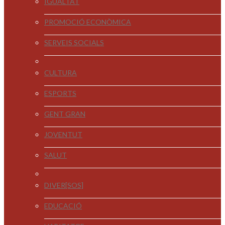
IGUALTAT
PROMOCIÓ ECONÒMICA
SERVEIS SOCIALS
CULTURA
ESPORTS
GENT GRAN
JOVENTUT
SALUT
DIVER[SOS]
EDUCACIÓ