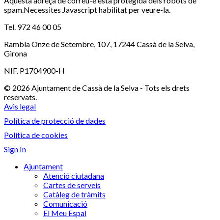
Aquesta adreça de correu-e està protegida dels robots de
spam.Necessites Javascript habilitat per veure-la.
Tel. 972 46 00 05
Rambla Onze de Setembre, 107, 17244 Cassà de la Selva,
Girona
NIF. P1704900-H
© 2026 Ajuntament de Cassà de la Selva - Tots els drets
reservats.
Avis legal
Política de protecció de dades
Política de cookies
Sign In
Ajuntament
Atenció ciutadana
Cartes de serveis
Catàleg de tràmits
Comunicació
El Meu Espai