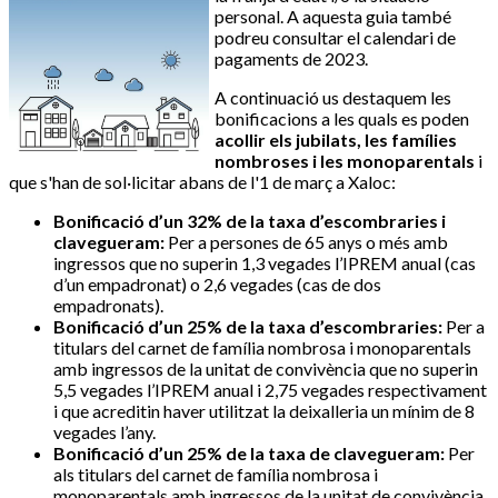
personal. A aquesta guia també
podreu consultar el calendari de
pagaments de 2023.
A continuació us destaquem les
bonificacions a les quals es poden
acollir els jubilats, les famílies
nombroses i les monoparentals
i
que s'han de sol·licitar abans de l'1 de març a Xaloc:
Bonificació d’un 32% de la taxa d’escombraries i
clavegueram:
Per a persones de 65 anys o més amb
ingressos que no superin 1,3 vegades l’IPREM anual (cas
d’un empadronat) o 2,6 vegades (cas de dos
empadronats).
Bonificació d’un 25% de la taxa d’escombraries:
Per a
titulars del carnet de família nombrosa i monoparentals
amb ingressos de la unitat de convivència que no superin
5,5 vegades l’IPREM anual i 2,75 vegades respectivament
i que acreditin haver utilitzat la deixalleria un mínim de 8
vegades l’any.
Bonificació d’un 25% de la taxa de clavegueram:
Per
als titulars del carnet de família nombrosa i
monoparentals amb ingressos de la unitat de convivència