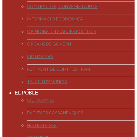
CONTRACTES, CONVENIS I AJUTS
INFORMACIÓ ECONÒMICA
OPINIONS DELS GRUPS POLÍTICS
ÒRGANS DE GOVERN
PROTOCOLS
RETIMENT DE COMPTES - PAM
TAULER D'ANUNCIS
EL POBLE
CIUTADANIA
ENTITATS CASSANENQUES
FESTES I FIRES