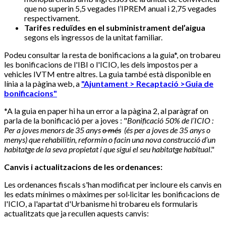
que no superin 5,5 vegades l’IPREM anual i 2,75 vegades
respectivament.
Tarifes reduïdes en el subministrament del’aigua
segons els ingressos de la unitat familiar.
Podeu consultar la resta de bonificacions a la guia*, on trobareu
les bonificacions de l'IBI o l'ICIO, les dels impostos per a
vehicles IVTM entre altres. La guia també està disponible en
línia a la pàgina web, a
"Ajuntament > Recaptació >Guia de
bonificacions"
*A la guia en paper hi ha un error a la pàgina 2, al paràgraf on
parla de la bonificació per a joves : "
Bonificació 50% de l’ICIO :
Per a joves menors de 35 anys
o més
(és per a joves de 35 anys o
menys) que rehabilitin, reformin o facin una nova construcció d’un
habitatge de la seva propietat i que sigui el seu habitatge habitual
."
Canvis i actualitzacions de les ordenances:
Les ordenances fiscals s'han modificat per incloure els canvis en
les edats mínimes o màximes per sol·licitar les bonificacions de
l'ICIO, a l'apartat d'Urbanisme hi trobareu els formularis
actualitzats que ja recullen aquests canvis: