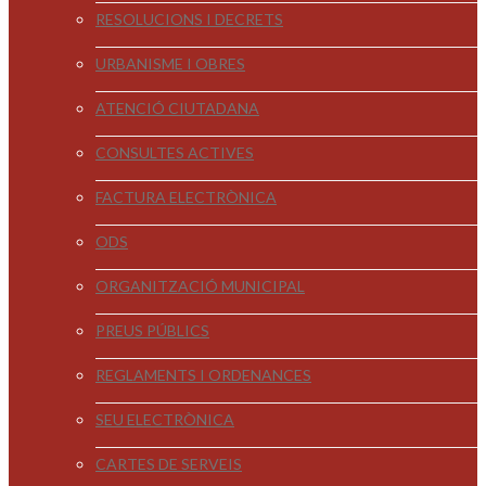
RESOLUCIONS I DECRETS
URBANISME I OBRES
ATENCIÓ CIUTADANA
CONSULTES ACTIVES
FACTURA ELECTRÒNICA
ODS
ORGANITZACIÓ MUNICIPAL
PREUS PÚBLICS
REGLAMENTS I ORDENANCES
SEU ELECTRÒNICA
CARTES DE SERVEIS