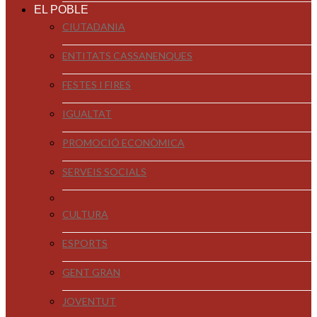
EL POBLE
CIUTADANIA
ENTITATS CASSANENQUES
FESTES I FIRES
IGUALTAT
PROMOCIÓ ECONÒMICA
SERVEIS SOCIALS
CULTURA
ESPORTS
GENT GRAN
JOVENTUT