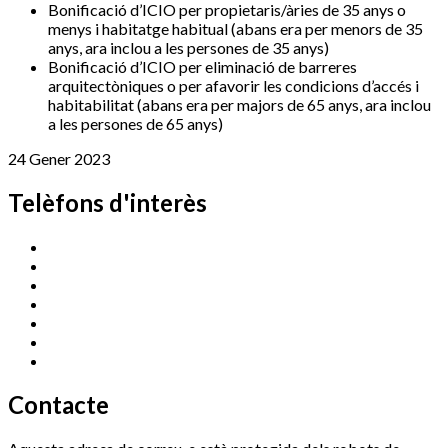
Bonificació d’ICIO per propietaris/àries de 35 anys o
menys i habitatge habitual (abans era per menors de 35
anys, ara inclou a les persones de 35 anys)
Bonificació d’ICIO per eliminació de barreres
arquitectòniques o per afavorir les condicions d’accés i
habitabilitat (abans era per majors de 65 anys, ara inclou
a les persones de 65 anys)
24 Gener 2023
Telèfons d'interès
Cassà Jove
669 166 000
Centre Cultural Sala Galà
972 462 820
Esports (zona esportiva)
972 461 527
Promoció Econòmica
972 462 821
Ràdio Cassà
972 463 777
Serveis Socials
972 460 851
Xaloc
972 900 235
Contacte