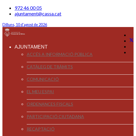
972 46 00 05
ajuntament@cassa.cat
Dilluns, 10 d'agost de 2026
AJUNTAMENT
ACCÉS A INFORMACIÓ PÚBLICA
CATÀLEG DE TRÀMITS
COMUNICACIÓ
EL MEU ESPAI
ORDENANCES FISCALS
PARTICIPACIÓ CIUTADANA
RECAPTACIÓ