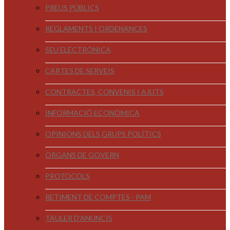
PREUS PÚBLICS
REGLAMENTS I ORDENANCES
SEU ELECTRÒNICA
CARTES DE SERVEIS
CONTRACTES, CONVENIS I AJUTS
INFORMACIÓ ECONÒMICA
OPINIONS DELS GRUPS POLÍTICS
ÒRGANS DE GOVERN
PROTOCOLS
RETIMENT DE COMPTES - PAM
TAULER D'ANUNCIS