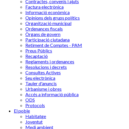
Contractes, convenis i ajuts
Factura electrònica
Informació econòmica
Opinions dels grups polítics
Organització municipal
Ordenances fiscals
Òrgans de govern
Participació ciutadana
Retiment de Comptes - PAM
Preus Públics
Recaptació
Reglaments i ordenances
Resolucions i decrets
Consultes Actives
Seu electrònica
Tauler d'anuncis
Urbanisme i obres
Accés a informació pública
ODS
Protocols
El poble
Habitatge
Joventut
Medi ambient