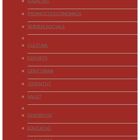
IGUALTAT
PROMOCIÓ ECONÒMICA
SERVEIS SOCIALS
CULTURA
ESPORTS
GENT GRAN
JOVENTUT
SALUT
DIVER[SOS]
EDUCACIÓ