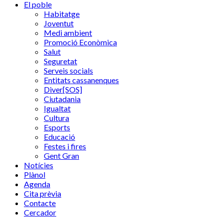
El poble
Habitatge
Joventut
Medi ambient
Promoció Econòmica
Salut
Seguretat
Serveis socials
Entitats cassanenques
Diver[SOS]
Ciutadania
Igualtat
Cultura
Esports
Educació
Festes i fires
Gent Gran
Notícies
Plànol
Agenda
Cita prèvia
Contacte
Cercador