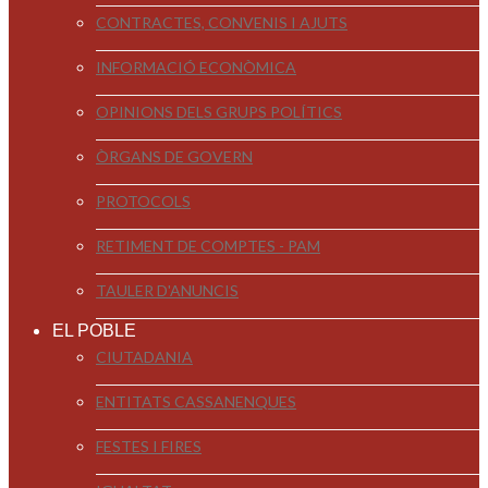
CONTRACTES, CONVENIS I AJUTS
INFORMACIÓ ECONÒMICA
OPINIONS DELS GRUPS POLÍTICS
ÒRGANS DE GOVERN
PROTOCOLS
RETIMENT DE COMPTES - PAM
TAULER D'ANUNCIS
EL POBLE
CIUTADANIA
ENTITATS CASSANENQUES
FESTES I FIRES