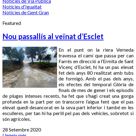
Notícies de Via Pública
Notícies d'Igualtat
Notícies de Gent Gran
Featured
Nou passallís al veïnat d’Esclet
En el punt on la riera Verneda
travessa el camí que passa per can
Farrés en direcció a l’Ermita de Sant
Vicenç d’Esclet, hi ha un pas elevat
fet dels anys 80 realitzat amb tubs
de formigó. Amb el pas dels anys,
els efectes del temporal Glòria de
finals de mes de gener i els episodis
de pluges intenses recents, ha fet que s’hagi creat una gorga
profunda en la part per on transcorre l’aigua fent que el pas
elevat quedi desancorat en la seva part inferior i també en les
esculleres, per tan hi ha perill pel pas dels vehicles, sobretot si
són agrícoles.
28 Setembre 2020
Llegeix més...