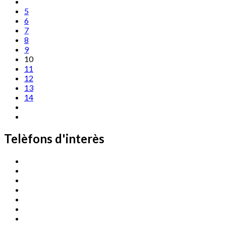
5
6
7
8
9
10
11
12
13
14
Telèfons d'interès
Cassà Jove
669 166 000
Centre Cultural Sala Galà
972 462 820
Esports (zona esportiva)
972 461 527
Promoció Econòmica
972 462 821
Ràdio Cassà
972 463 777
Serveis Socials
972 460 851
Xaloc
972 900 235