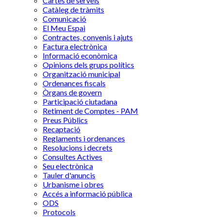
Cartes de serveis
Catàleg de tràmits
Comunicació
El Meu Espai
Contractes, convenis i ajuts
Factura electrònica
Informació econòmica
Opinions dels grups polítics
Organització municipal
Ordenances fiscals
Òrgans de govern
Participació ciutadana
Retiment de Comptes - PAM
Preus Públics
Recaptació
Reglaments i ordenances
Resolucions i decrets
Consultes Actives
Seu electrònica
Tauler d'anuncis
Urbanisme i obres
Accés a informació pública
ODS
Protocols