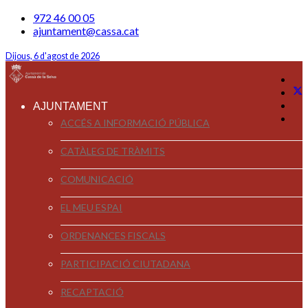
972 46 00 05
ajuntament@cassa.cat
Dijous, 6 d'agost de 2026
AJUNTAMENT
ACCÉS A INFORMACIÓ PÚBLICA
CATÀLEG DE TRÀMITS
COMUNICACIÓ
EL MEU ESPAI
ORDENANCES FISCALS
PARTICIPACIÓ CIUTADANA
RECAPTACIÓ