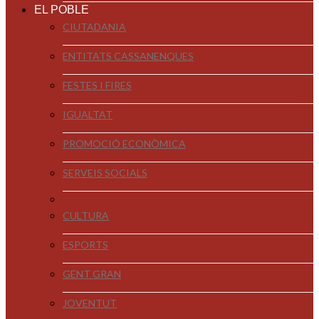
EL POBLE
CIUTADANIA
ENTITATS CASSANENQUES
FESTES I FIRES
IGUALTAT
PROMOCIÓ ECONÒMICA
SERVEIS SOCIALS
CULTURA
ESPORTS
GENT GRAN
JOVENTUT