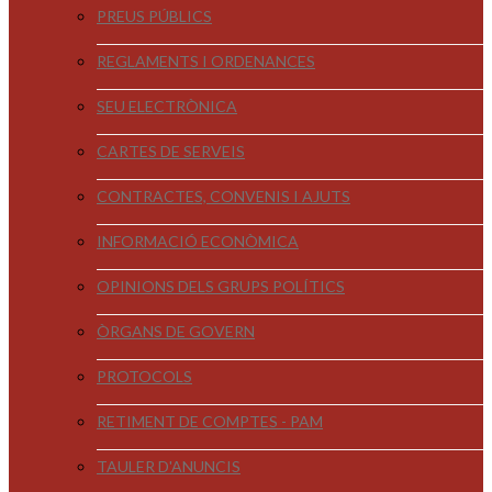
PREUS PÚBLICS
REGLAMENTS I ORDENANCES
SEU ELECTRÒNICA
CARTES DE SERVEIS
CONTRACTES, CONVENIS I AJUTS
INFORMACIÓ ECONÒMICA
OPINIONS DELS GRUPS POLÍTICS
ÒRGANS DE GOVERN
PROTOCOLS
RETIMENT DE COMPTES - PAM
TAULER D'ANUNCIS