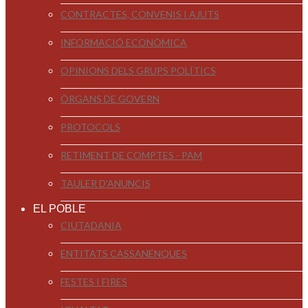
CONTRACTES, CONVENIS I AJUTS
INFORMACIÓ ECONÒMICA
OPINIONS DELS GRUPS POLÍTICS
ÒRGANS DE GOVERN
PROTOCOLS
RETIMENT DE COMPTES - PAM
TAULER D'ANUNCIS
EL POBLE
CIUTADANIA
ENTITATS CASSANENQUES
FESTES I FIRES