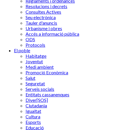
Reglaments i ordenances
Resolucions i decrets
Consultes Actives
Seu electrònica
Tauler d'anuncis
Urbanisme i obres
Accés a informació pública
ODS
Protocols
El poble
Habitatge
Joventut
Medi ambient
Promoció Econòmica
Salut
Seguretat
Serveis socials
Entitats cassanenques
Diver[SOS]
Ciutadania
Igualtat
Cultura
Esports
Educació