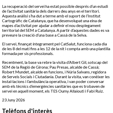
La recuperació del servei ha estat possible després d’un estudi
de l’activitat sanitària dels darrers deu anys en el territori.
Aquesta anàlisi s’ha dut a terme amb el suport de l’Institut
Cartogràfic de Catalunya, que ha desenvolupat una eina de
mapes d’activitat per ajudar a definir el nou desplegament
territorial del SEM a Catalunya. A partir d’aquestes dades es va
preveure la creació d’una base a Cassà de la Selva.
El servei, finançat íntegrament pel CatSalut, funciona cada dia
de les 8 del matí fins a les 12 de la nit i compta amb una plantilla
formada per sis professionals.
Recentment, la base va rebre la visita d’Albert Gil, sotscap del
SEM de la Regió de Girona; Pau Presas, alcalde de Cassà;
Robert Mundet, alcalde en funcions, i Núria Salvans, regidora
de Serveis Socials i Ciutadania. Durant la visita, van conèixer les
instal·lacions i l’ambulància operativa, i van poder conversar
amb els tècnics d’emergències sanitàries que es trobaven de
servei en aquell moment, els TES Oumy Allaiouti i Fabi Ruiz.
23 Juny 2026
Telèfons d'interès