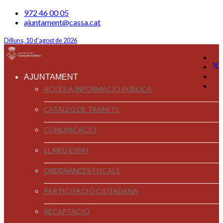
972 46 00 05
ajuntament@cassa.cat
Dilluns, 10 d'agost de 2026
AJUNTAMENT
ACCÉS A INFORMACIÓ PÚBLICA
CATÀLEG DE TRÀMITS
COMUNICACIÓ
EL MEU ESPAI
ORDENANCES FISCALS
PARTICIPACIÓ CIUTADANA
RECAPTACIÓ