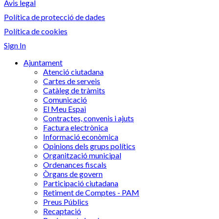
Avis legal
Política de protecció de dades
Política de cookies
Sign In
Ajuntament
Atenció ciutadana
Cartes de serveis
Catàleg de tràmits
Comunicació
El Meu Espai
Contractes, convenis i ajuts
Factura electrònica
Informació econòmica
Opinions dels grups polítics
Organització municipal
Ordenances fiscals
Òrgans de govern
Participació ciutadana
Retiment de Comptes - PAM
Preus Públics
Recaptació