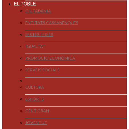
EL POBLE
CIUTADANIA
ENTITATS CASSANENQUES
FESTES I FIRES
IGUALTAT
PROMOCIÓ ECONÒMICA
SERVEIS SOCIALS
CULTURA
ESPORTS
GENT GRAN
JOVENTUT