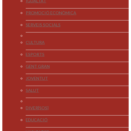
IGUALTAT
PROMOCIÓ ECONÒMICA
SERVEIS SOCIALS
CULTURA
ESPORTS
GENT GRAN
JOVENTUT
SALUT
DIVER[SOS]
EDUCACIÓ