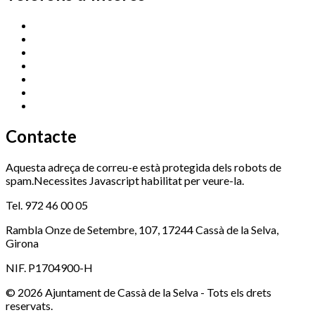
Cassà Jove
669 166 000
Centre Cultural Sala Galà
972 462 820
Esports (zona esportiva)
972 461 527
Promoció Econòmica
972 462 821
Ràdio Cassà
972 463 777
Serveis Socials
972 460 851
Xaloc
972 900 235
Contacte
Aquesta adreça de correu-e està protegida dels robots de
spam.Necessites Javascript habilitat per veure-la.
Tel. 972 46 00 05
Rambla Onze de Setembre, 107, 17244 Cassà de la Selva,
Girona
NIF. P1704900-H
© 2026 Ajuntament de Cassà de la Selva - Tots els drets
reservats.