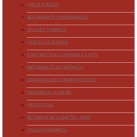
PREUS PÚBLICS
REGLAMENTS I ORDENANCES
SEU ELECTRÒNICA
CARTES DE SERVEIS
CONTRACTES, CONVENIS I AJUTS
INFORMACIÓ ECONÒMICA
OPINIONS DELS GRUPS POLÍTICS
ÒRGANS DE GOVERN
PROTOCOLS
RETIMENT DE COMPTES - PAM
TAULER D'ANUNCIS