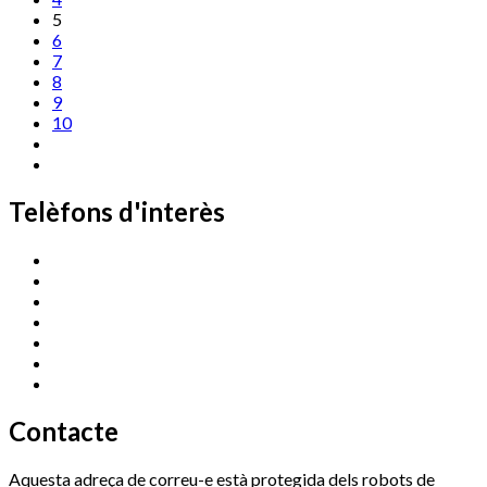
5
6
7
8
9
10
Telèfons d'interès
Cassà Jove
669 166 000
Centre Cultural Sala Galà
972 462 820
Esports (zona esportiva)
972 461 527
Promoció Econòmica
972 462 821
Ràdio Cassà
972 463 777
Serveis Socials
972 460 851
Xaloc
972 900 235
Contacte
Aquesta adreça de correu-e està protegida dels robots de