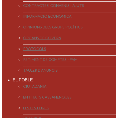
CONTRACTES, CONVENIS I AJUTS
INFORMACIÓ ECONÒMICA
OPINIONS DELS GRUPS POLÍTICS
ÒRGANS DE GOVERN
PROTOCOLS
RETIMENT DE COMPTES - PAM
TAULER D'ANUNCIS
EL POBLE
CIUTADANIA
ENTITATS CASSANENQUES
FESTES I FIRES