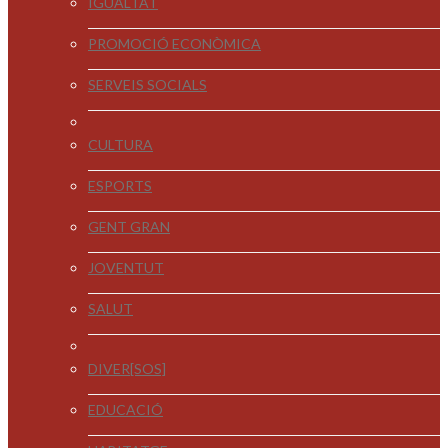
IGUALTAT
PROMOCIÓ ECONÒMICA
SERVEIS SOCIALS
CULTURA
ESPORTS
GENT GRAN
JOVENTUT
SALUT
DIVER[SOS]
EDUCACIÓ