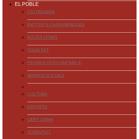
EL POBLE
CIUTADANIA
ENTITATS CASSANENQUES
FESTES I FIRES
IGUALTAT
PROMOCIÓ ECONÒMICA
SERVEIS SOCIALS
CULTURA
ESPORTS
GENT GRAN
JOVENTUT