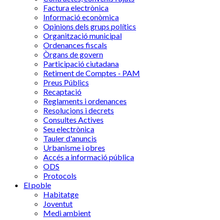
Factura electrònica
Informació econòmica
Opinions dels grups polítics
Organització municipal
Ordenances fiscals
Òrgans de govern
Participació ciutadana
Retiment de Comptes - PAM
Preus Públics
Recaptació
Reglaments i ordenances
Resolucions i decrets
Consultes Actives
Seu electrònica
Tauler d'anuncis
Urbanisme i obres
Accés a informació pública
ODS
Protocols
El poble
Habitatge
Joventut
Medi ambient