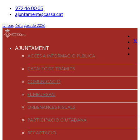
972 46 00 05
ajuntament@cassa.cat
Dijous, 6 d'agost de 2026
AJUNTAMENT
ACCÉS A INFORMACIÓ PÚBLICA
CATÀLEG DE TRÀMITS
COMUNICACIÓ
EL MEU ESPAI
ORDENANCES FISCALS
PARTICIPACIÓ CIUTADANA
RECAPTACIÓ