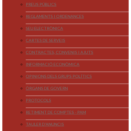
PREUS PÚBLICS
REGLAMENTS I ORDENANCES
SEU ELECTRÒNICA
CARTES DE SERVEIS
CONTRACTES, CONVENIS I AJUTS
INFORMACIÓ ECONÒMICA
OPINIONS DELS GRUPS POLÍTICS
ÒRGANS DE GOVERN
PROTOCOLS
RETIMENT DE COMPTES - PAM
TAULER D'ANUNCIS