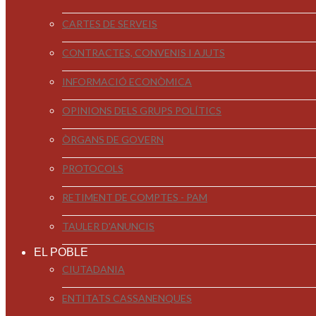
CARTES DE SERVEIS
CONTRACTES, CONVENIS I AJUTS
INFORMACIÓ ECONÒMICA
OPINIONS DELS GRUPS POLÍTICS
ÒRGANS DE GOVERN
PROTOCOLS
RETIMENT DE COMPTES - PAM
TAULER D'ANUNCIS
EL POBLE
CIUTADANIA
ENTITATS CASSANENQUES