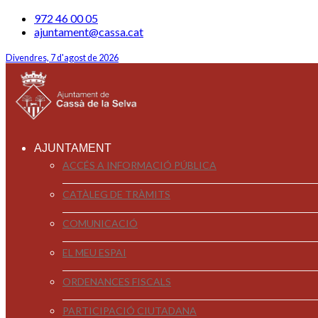
972 46 00 05
ajuntament@cassa.cat
Divendres, 7 d'agost de 2026
AJUNTAMENT
ACCÉS A INFORMACIÓ PÚBLICA
CATÀLEG DE TRÀMITS
COMUNICACIÓ
EL MEU ESPAI
ORDENANCES FISCALS
PARTICIPACIÓ CIUTADANA