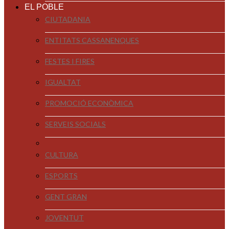
EL POBLE
CIUTADANIA
ENTITATS CASSANENQUES
FESTES I FIRES
IGUALTAT
PROMOCIÓ ECONÒMICA
SERVEIS SOCIALS
CULTURA
ESPORTS
GENT GRAN
JOVENTUT