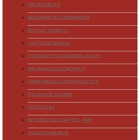
PREUS PÚBLICS
REGLAMENTS I ORDENANCES
SEU ELECTRÒNICA
CARTES DE SERVEIS
CONTRACTES, CONVENIS I AJUTS
INFORMACIÓ ECONÒMICA
OPINIONS DELS GRUPS POLÍTICS
ÒRGANS DE GOVERN
PROTOCOLS
RETIMENT DE COMPTES - PAM
TAULER D'ANUNCIS