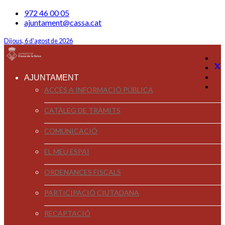
972 46 00 05
ajuntament@cassa.cat
Dijous, 6 d'agost de 2026
AJUNTAMENT
ACCÉS A INFORMACIÓ PÚBLICA
CATÀLEG DE TRÀMITS
COMUNICACIÓ
EL MEU ESPAI
ORDENANCES FISCALS
PARTICIPACIÓ CIUTADANA
RECAPTACIÓ