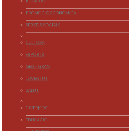
IGUALTAT
PROMOCIÓ ECONÒMICA
SERVEIS SOCIALS
CULTURA
ESPORTS
GENT GRAN
JOVENTUT
SALUT
DIVER[SOS]
EDUCACIÓ