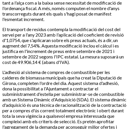
tant a l'alça com a la baixa sense necessitat de modificació de
l'ordenança fiscal. A més, només computen el nombre d'anys
transcorreguts durant els quals s'hagi posat de manifest
l'esmentat increment.
El transport de residus contempla la modificació del cost del
servei per a l'any 2023 amb l'aplicació del coeficient de revisió
d'1,0754, que s'aplicaran sobre els preus actuals, és a dir, un
augment del 7,54%. Aquesta modificació inclou el càlcul i es
justifica en l'increment de preus entre setembre de 2021 i
setembre de 2022 segons l'IPC estatal. La mesura suposarà un
cost de 49.906,14 € (abans d'IVA).
L'adhesió al sistema de compres de combustible per les
calderes de biomassa municipals que ha creat la Diputació de
Girona, completen l'ordre del dia. Aquest sistema d'adhesió,
dona la possibilitat a l'Ajuntament a contractar el
subministrament d'estella per subministrar-se de combustible
amb un Sistema Dinàmic d'Adquisició (SDA). El sistema dinàmic
d'adquisició és una tècnica de racionalització de la contractació
per a compres d'ús corrent totalment electrònic i obert durant
tota la seva vigència a qualsevol empresa interessada que
compleixi amb els criteris de selecció. Es pretén aprofitar
l'agregament de la demanda per aconseguir millor ofertes i