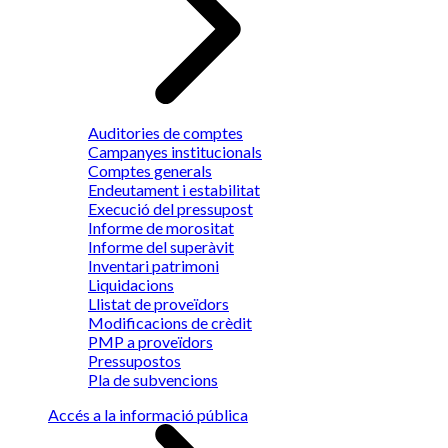
Auditories de comptes
Campanyes institucionals
Comptes generals
Endeutament i estabilitat
Execució del pressupost
Informe de morositat
Informe del superàvit
Inventari patrimoni
Liquidacions
Llistat de proveïdors
Modificacions de crèdit
PMP a proveïdors
Pressupostos
Pla de subvencions
Accés a la informació pública