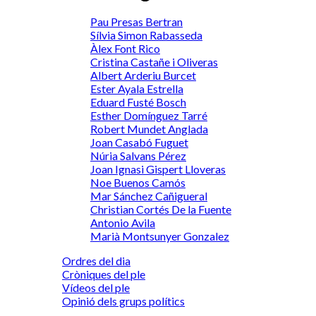
Pau Presas Bertran
Sílvia Simon Rabasseda
Àlex Font Rico
Cristina Castañe i Oliveras
Albert Arderiu Burcet
Ester Ayala Estrella
Eduard Fusté Bosch
Esther Domínguez Tarré
Robert Mundet Anglada
Joan Casabó Fuguet
Núria Salvans Pérez
Joan Ignasi Gispert Lloveras
Noe Buenos Camós
Mar Sánchez Cañigueral
Christian Cortés De la Fuente
Antonio Avila
Marià Montsunyer Gonzalez
Ordres del dia
Cròniques del ple
Vídeos del ple
Opinió dels grups polítics