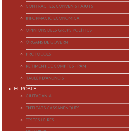
CONTRACTES, CONVENIS I AJUTS
INFORMACIÓ ECONÒMICA
OPINIONS DELS GRUPS POLÍTICS
ÒRGANS DE GOVERN
PROTOCOLS
RETIMENT DE COMPTES - PAM
TAULER D'ANUNCIS
EL POBLE
CIUTADANIA
ENTITATS CASSANENQUES
FESTES I FIRES