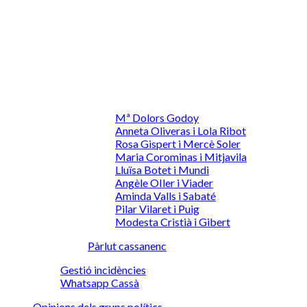
Mª Dolors Godoy
Anneta Oliveras i Lola Ribot
Rosa Gispert i Mercè Soler
Maria Corominas i Mitjavila
Lluïsa Botet i Mundi
Angèle OIler i Viader
Aminda Valls i Sabaté
Pilar Vilaret i Puig
Modesta Cristià i Gibert
Pàrlut cassanenc
Gestió incidències
Whatsapp Cassà
Opinions dels grups polítics