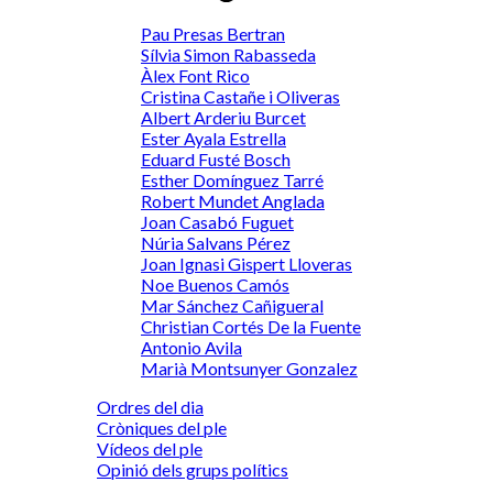
Pau Presas Bertran
Sílvia Simon Rabasseda
Àlex Font Rico
Cristina Castañe i Oliveras
Albert Arderiu Burcet
Ester Ayala Estrella
Eduard Fusté Bosch
Esther Domínguez Tarré
Robert Mundet Anglada
Joan Casabó Fuguet
Núria Salvans Pérez
Joan Ignasi Gispert Lloveras
Noe Buenos Camós
Mar Sánchez Cañigueral
Christian Cortés De la Fuente
Antonio Avila
Marià Montsunyer Gonzalez
Ordres del dia
Cròniques del ple
Vídeos del ple
Opinió dels grups polítics