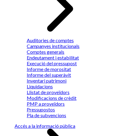
Auditories de comptes
Campanyes institucionals
Comptes generals
Endeutament i estabilitat
Execució del pressupost
Informe de morositat
Informe del superàvit
Inventari patrimoni
Liquidacions
Llistat de proveïdors
Modificacions de crèdit
PMP a proveïdors
Pressupostos
Pla de subvencions
Accés a la informació pública