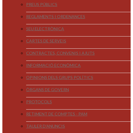
PREUS PÚBLICS
REGLAMENTS I ORDENANCES
SEU ELECTRÒNICA
CARTES DE SERVEIS
CONTRACTES, CONVENIS I AJUTS
INFORMACIÓ ECONÒMICA
OPINIONS DELS GRUPS POLÍTICS
ÒRGANS DE GOVERN
PROTOCOLS
RETIMENT DE COMPTES - PAM
TAULER D'ANUNCIS