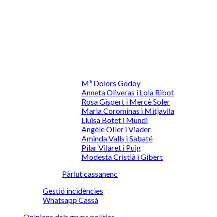
Mª Dolors Godoy
Anneta Oliveras i Lola Ribot
Rosa Gispert i Mercè Soler
Maria Corominas i Mitjavila
Lluïsa Botet i Mundi
Angèle OIler i Viader
Aminda Valls i Sabaté
Pilar Vilaret i Puig
Modesta Cristià i Gibert
Pàrlut cassanenc
Gestió incidències
Whatsapp Cassà
Opinions dels grups polítics