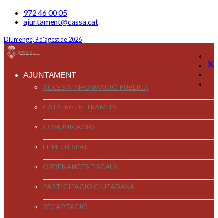
972 46 00 05
ajuntament@cassa.cat
Diumenge, 9 d'agost de 2026
AJUNTAMENT
ACCÉS A INFORMACIÓ PÚBLICA
CATÀLEG DE TRÀMITS
COMUNICACIÓ
EL MEU ESPAI
ORDENANCES FISCALS
PARTICIPACIÓ CIUTADANA
RECAPTACIÓ