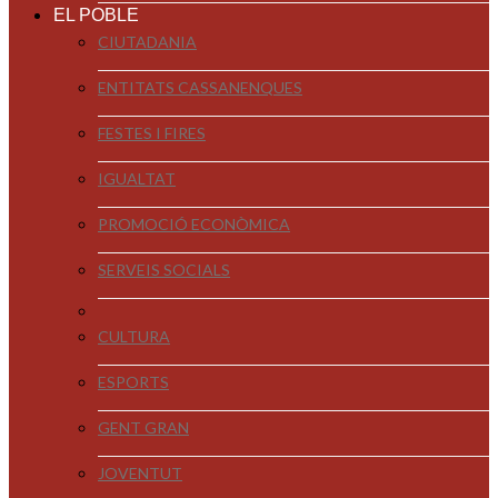
EL POBLE
CIUTADANIA
ENTITATS CASSANENQUES
FESTES I FIRES
IGUALTAT
PROMOCIÓ ECONÒMICA
SERVEIS SOCIALS
CULTURA
ESPORTS
GENT GRAN
JOVENTUT