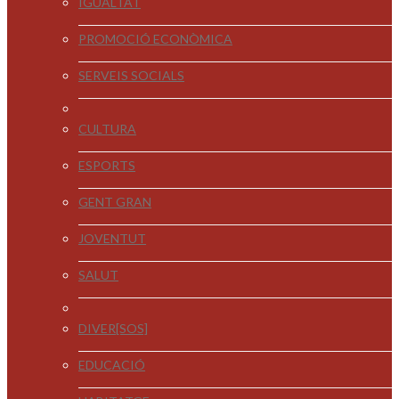
IGUALTAT
PROMOCIÓ ECONÒMICA
SERVEIS SOCIALS
CULTURA
ESPORTS
GENT GRAN
JOVENTUT
SALUT
DIVER[SOS]
EDUCACIÓ