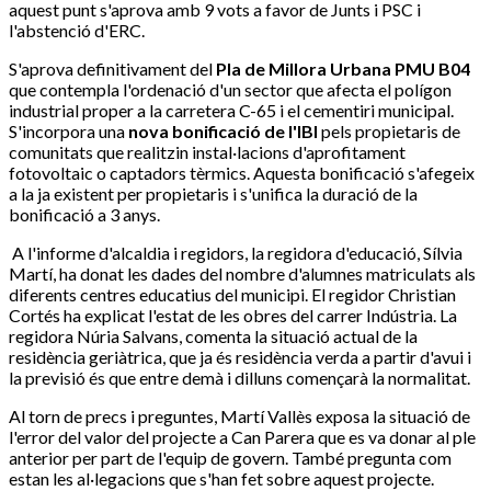
aquest punt s'aprova amb 9 vots a favor de Junts i PSC i
l'abstenció d'ERC.
S'aprova definitivament del
Pla de Millora Urbana PMU B04
que contempla l'ordenació d'un sector que afecta el polígon
industrial proper a la carretera C-65 i el cementiri municipal.
S'incorpora una
nova bonificació de l'IBI
pels propietaris de
comunitats que realitzin instal·lacions d'aprofitament
fotovoltaic o captadors tèrmics. Aquesta bonificació s'afegeix
a la ja existent per propietaris i s'unifica la duració de la
bonificació a 3 anys.
A l'informe d'alcaldia i regidors, la regidora d'educació, Sílvia
Martí, ha donat les dades del nombre d'alumnes matriculats als
diferents centres educatius del municipi. El regidor Christian
Cortés ha explicat l'estat de les obres del carrer Indústria. La
regidora Núria Salvans, comenta la situació actual de la
residència geriàtrica, que ja és residència verda a partir d'avui i
la previsió és que entre demà i dilluns començarà la normalitat.
Al torn de precs i preguntes, Martí Vallès exposa la situació de
l'error del valor del projecte a Can Parera que es va donar al ple
anterior per part de l'equip de govern. També pregunta com
estan les al·legacions que s'han fet sobre aquest projecte.