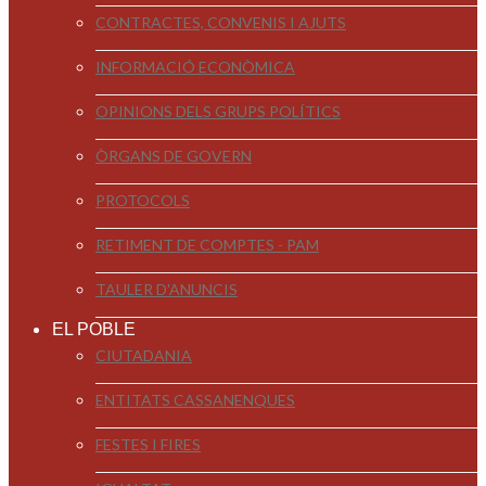
CONTRACTES, CONVENIS I AJUTS
INFORMACIÓ ECONÒMICA
OPINIONS DELS GRUPS POLÍTICS
ÒRGANS DE GOVERN
PROTOCOLS
RETIMENT DE COMPTES - PAM
TAULER D'ANUNCIS
EL POBLE
CIUTADANIA
ENTITATS CASSANENQUES
FESTES I FIRES