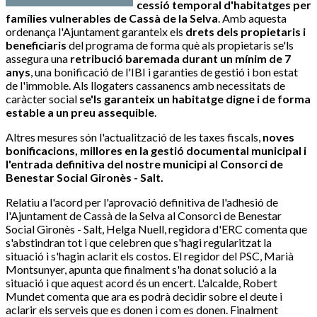
cessió temporal d'habitatges per
famílies vulnerables de Cassà de la Selva
. Amb aquesta
ordenança l'Ajuntament garanteix els
drets dels propietaris i
beneficiaris
del programa de forma què als propietaris se'ls
assegura una
retribució baremada durant un mínim de 7
anys
, una bonificació de l'IBI i garanties de gestió i bon estat
de l'immoble. Als llogaters cassanencs amb necessitats de
caràcter social
se'ls garanteix un habitatge digne i de forma
estable a un preu assequible
.
Altres mesures són l'actualització de les taxes fiscals,
noves
bonificacions, millores en la gestió documental municipal i
l'entrada definitiva del nostre municipi al Consorci de
Benestar Social Gironès - Salt.
Relatiu a l'acord per l'aprovació definitiva de l'adhesió de
l'Ajuntament de Cassà de la Selva al Consorci de Benestar
Social Gironès - Salt, Helga Nuell, regidora d'ERC comenta que
s'abstindran tot i que celebren que s'hagi regularitzat la
situació i s'hagin aclarit els costos. El regidor del PSC, Marià
Montsunyer, apunta que finalment s'ha donat solució a la
situació i que aquest acord és un encert. L'alcalde, Robert
Mundet comenta que ara es podrà decidir sobre el deute i
aclarir els serveis que es donen i com es donen. Finalment