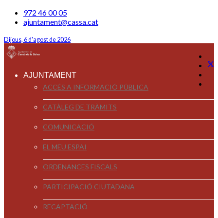
972 46 00 05
ajuntament@cassa.cat
Dijous, 6 d'agost de 2026
AJUNTAMENT
ACCÉS A INFORMACIÓ PÚBLICA
CATÀLEG DE TRÀMITS
COMUNICACIÓ
EL MEU ESPAI
ORDENANCES FISCALS
PARTICIPACIÓ CIUTADANA
RECAPTACIÓ