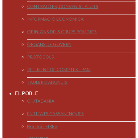
CONTRACTES, CONVENIS I AJUTS
INFORMACIÓ ECONÒMICA
OPINIONS DELS GRUPS POLÍTICS
ÒRGANS DE GOVERN
PROTOCOLS
RETIMENT DE COMPTES - PAM
TAULER D'ANUNCIS
EL POBLE
CIUTADANIA
ENTITATS CASSANENQUES
FESTES I FIRES