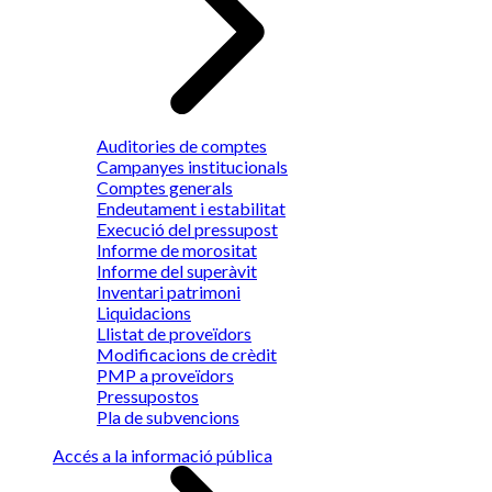
Auditories de comptes
Campanyes institucionals
Comptes generals
Endeutament i estabilitat
Execució del pressupost
Informe de morositat
Informe del superàvit
Inventari patrimoni
Liquidacions
Llistat de proveïdors
Modificacions de crèdit
PMP a proveïdors
Pressupostos
Pla de subvencions
Accés a la informació pública