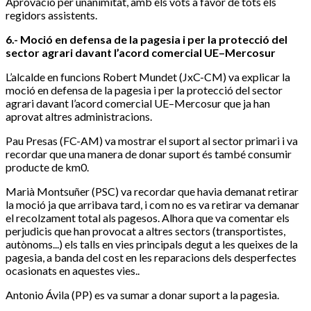
Aprovació per unanimitat, amb els vots a favor de tots els
regidors assistents.
6.- Moció en defensa de la pagesia i per la protecció del
sector agrari davant l’acord comercial UE–Mercosur
L’alcalde en funcions Robert Mundet (JxC-CM) va explicar la
moció en defensa de la pagesia i per la protecció del sector
agrari davant l’acord comercial UE–Mercosur que ja han
aprovat altres administracions.
Pau Presas (FC-AM) va mostrar el suport al sector primari i va
recordar que una manera de donar suport és també consumir
producte de km0.
Marià Montsuñer (PSC) va recordar que havia demanat retirar
la moció ja que arribava tard, i com no es va retirar va demanar
el recolzament total als pagesos. Alhora que va comentar els
perjudicis que han provocat a altres sectors (transportistes,
autònoms...) els talls en vies principals degut a les queixes de la
pagesia, a banda del cost en les reparacions dels desperfectes
ocasionats en aquestes vies..
Antonio Ávila (PP) es va sumar a donar suport a la pagesia.