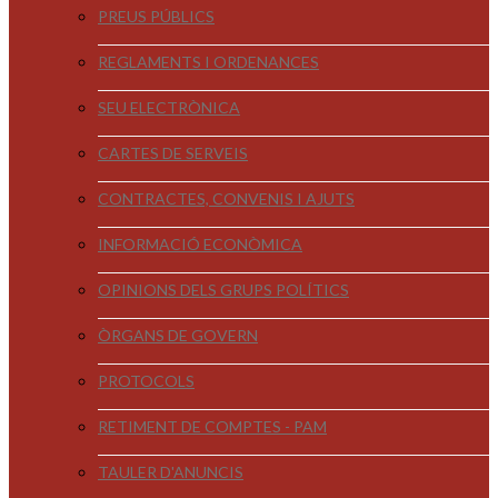
PREUS PÚBLICS
REGLAMENTS I ORDENANCES
SEU ELECTRÒNICA
CARTES DE SERVEIS
CONTRACTES, CONVENIS I AJUTS
INFORMACIÓ ECONÒMICA
OPINIONS DELS GRUPS POLÍTICS
ÒRGANS DE GOVERN
PROTOCOLS
RETIMENT DE COMPTES - PAM
TAULER D'ANUNCIS