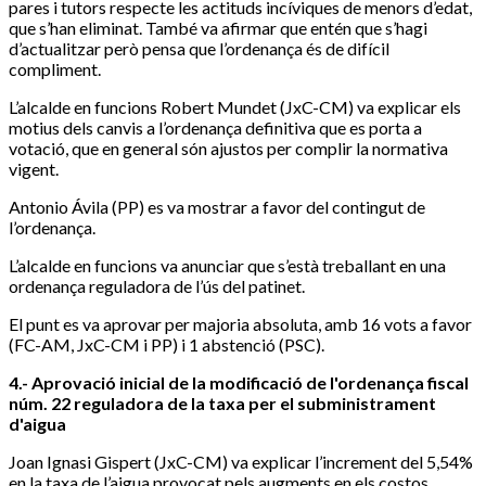
pares i tutors respecte les actituds incíviques de menors d’edat,
que s’han eliminat. També va afirmar que entén que s’hagi
d’actualitzar però pensa que l’ordenança és de difícil
compliment.
L’alcalde en funcions Robert Mundet (JxC-CM) va explicar els
motius dels canvis a l’ordenança definitiva que es porta a
votació, que en general són ajustos per complir la normativa
vigent.
Antonio Ávila (PP) es va mostrar a favor del contingut de
l’ordenança.
L’alcalde en funcions va anunciar que s’està treballant en una
ordenança reguladora de l’ús del patinet.
El punt es va aprovar per majoria absoluta, amb 16 vots a favor
(FC-AM, JxC-CM i PP) i 1 abstenció (PSC).
4.- Aprovació inicial de la modificació de l'ordenança fiscal
núm. 22 reguladora de la taxa per el subministrament
d'aigua
Joan Ignasi Gispert (JxC-CM) va explicar l’increment del 5,54%
en la taxa de l’aigua provocat pels augments en els costos.