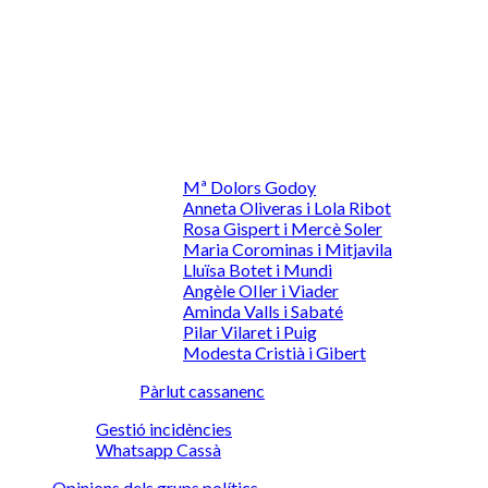
Mª Dolors Godoy
Anneta Oliveras i Lola Ribot
Rosa Gispert i Mercè Soler
Maria Corominas i Mitjavila
Lluïsa Botet i Mundi
Angèle OIler i Viader
Aminda Valls i Sabaté
Pilar Vilaret i Puig
Modesta Cristià i Gibert
Pàrlut cassanenc
Gestió incidències
Whatsapp Cassà
Opinions dels grups polítics