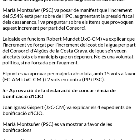
Marià Montsuñer (PSC) va posar de manifest que l’increment
del 5,54% està per sobre de l’IPC, augmentant la pressió fiscal
dels cassanencs, i va preguntar sobre els ítems que provoquen
aquest increment per part del Consorci.
L’alcalde en funcions Robert Mundet (JxC-CM) va explicar que
l’increment ve forçat per l’increment del cost de l’aigua per part
del Consorci d’Aigües de la Costa Grava, del que se’n veuen
afectats tots els municipis que en depenen. No és una voluntat
política, si no forçada per l’augment.
El punt es va aprovar per majoria absoluta, amb 15 vots a favor
(FC-AM i JxC-CM ) i 2 vots en contra (PP i PSC).
5.- Aprovació de la declaració de concurrència de
bonificació d'ICIO
Joan Ignasi Gispert (JxC-CM) va explicar els 4 expedients de
bonificació d'ICIO.
Marià Montsuñer (PSC) es va mostrar a favor de les
bonificacions