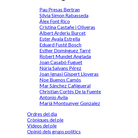
Pau Presas Bertran
Sílvia Simon Rabasseda
Àlex Font Rico
Cristina Castañe i Oliveras
Albert Arderiu Burcet
Ester Ayala Estrella
Eduard Fusté Bosch
Esther Domínguez Tarré
Robert Mundet Anglada
Joan Casabó Fuguet
Núria Salvans Pérez
Joan Ignasi Gispert Lloveras
Noe Buenos Camós
Mar Sánchez Cañigueral
Christian Cortés De la Fuente
Antonio Avila
Marià Montsunyer Gonzalez
Ordres del dia
Cròniques del ple
Vídeos del ple
Opinió dels grups polítics