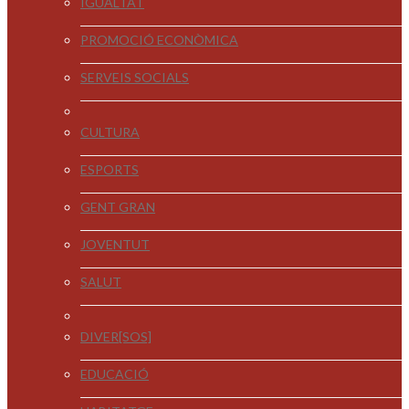
IGUALTAT
PROMOCIÓ ECONÒMICA
SERVEIS SOCIALS
CULTURA
ESPORTS
GENT GRAN
JOVENTUT
SALUT
DIVER[SOS]
EDUCACIÓ