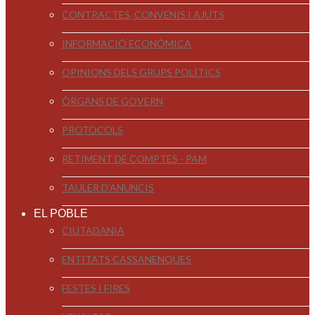
CONTRACTES, CONVENIS I AJUTS
INFORMACIÓ ECONÒMICA
OPINIONS DELS GRUPS POLÍTICS
ÒRGANS DE GOVERN
PROTOCOLS
RETIMENT DE COMPTES - PAM
TAULER D'ANUNCIS
EL POBLE
CIUTADANIA
ENTITATS CASSANENQUES
FESTES I FIRES