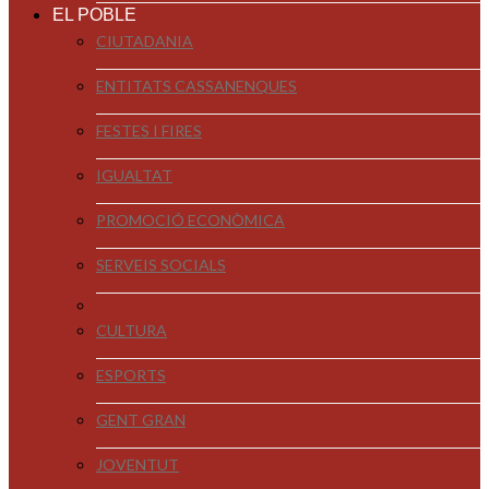
EL POBLE
CIUTADANIA
ENTITATS CASSANENQUES
FESTES I FIRES
IGUALTAT
PROMOCIÓ ECONÒMICA
SERVEIS SOCIALS
CULTURA
ESPORTS
GENT GRAN
JOVENTUT