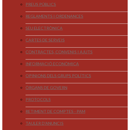
PREUS PÚBLICS
REGLAMENTS I ORDENANCES
SEU ELECTRÒNICA
CARTES DE SERVEIS
CONTRACTES, CONVENIS I AJUTS
INFORMACIÓ ECONÒMICA
OPINIONS DELS GRUPS POLÍTICS
ÒRGANS DE GOVERN
PROTOCOLS
RETIMENT DE COMPTES - PAM
TAULER D'ANUNCIS