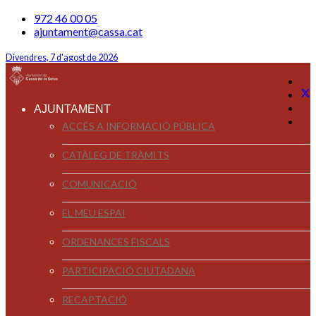
972 46 00 05
ajuntament@cassa.cat
Divendres, 7 d'agost de 2026
AJUNTAMENT
ACCÉS A INFORMACIÓ PÚBLICA
CATÀLEG DE TRÀMITS
COMUNICACIÓ
EL MEU ESPAI
ORDENANCES FISCALS
PARTICIPACIÓ CIUTADANA
RECAPTACIÓ