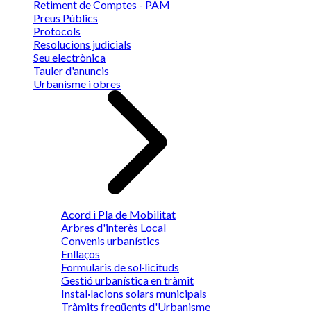
Retiment de Comptes - PAM
Preus Públics
Protocols
Resolucions judicials
Seu electrònica
Tauler d'anuncis
Urbanisme i obres
Acord i Pla de Mobilitat
Arbres d'interès Local
Convenis urbanístics
Enllaços
Formularis de sol·licituds
Gestió urbanística en tràmit
Instal·lacions solars municipals
Tràmits freqüents d'Urbanisme