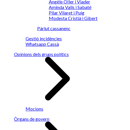
Angèle OIler i Viader
Aminda Valls i Sabaté
Pilar Vilaret i Puig
Modesta Cristià i Gibert
Pàrlut cassanenc
Gestió incidències
Whatsapp Cassà
Opinions dels grups polítics
Mocions
Òrgans de govern