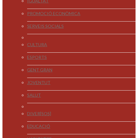
IGUALTAT
PROMOCIÓ ECONÒMICA
SERVEIS SOCIALS
CULTURA
ESPORTS
GENT GRAN
JOVENTUT
SALUT
DIVER[SOS]
EDUCACIÓ