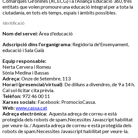
Comarques Gironines (XCECG) i a l’Aliança Educació 360, tres
entitats que volen promoure una educació integral per a tota la
ciutadania, en tots els temps, espais i àmbits possibles.
Identificació
Nom del servei:
Àrea d'educació
Adscripció dins l’organigrama:
Regidoria de'Ensenyament,
educació i Sala Galà
Equip responsable:
Nerta Cervera i Romeu
Sònia Medina i Bassas
Adreça:
Onze de Setembre, 113
Horari (presencial/virtual)
: De dilluns a divendres, de 9 a 14 h.
Cal sol·licitar cita prèvia.
Telèfon:
972 46 00 11
Xarxes socials
: Facebook: PromocioCassa.
Web:
www.cassa.cat
Adreça electrònica:
Aquesta adreça de correu-e està
protegida dels robots de spam.Necessites Javascript habilitat
per veure-la.
/
Aquesta adreça de correu-e està protegida dels
robots de spam.Necessites Javascript habilitat per veure-la.