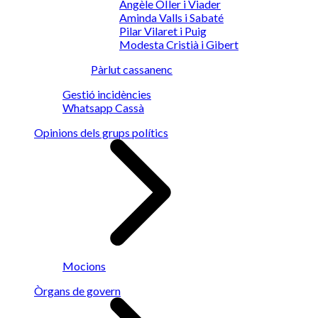
Angèle OIler i Viader
Aminda Valls i Sabaté
Pilar Vilaret i Puig
Modesta Cristià i Gibert
Pàrlut cassanenc
Gestió incidències
Whatsapp Cassà
Opinions dels grups polítics
Mocions
Òrgans de govern