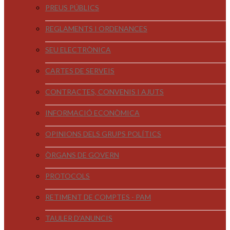
PREUS PÚBLICS
REGLAMENTS I ORDENANCES
SEU ELECTRÒNICA
CARTES DE SERVEIS
CONTRACTES, CONVENIS I AJUTS
INFORMACIÓ ECONÒMICA
OPINIONS DELS GRUPS POLÍTICS
ÒRGANS DE GOVERN
PROTOCOLS
RETIMENT DE COMPTES - PAM
TAULER D'ANUNCIS