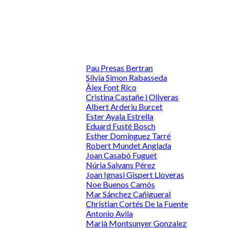
Pau Presas Bertran
Sílvia Simon Rabasseda
Àlex Font Rico
Cristina Castañe i Oliveras
Albert Arderiu Burcet
Ester Ayala Estrella
Eduard Fusté Bosch
Esther Domínguez Tarré
Robert Mundet Anglada
Joan Casabó Fuguet
Núria Salvans Pérez
Joan Ignasi Gispert Lloveras
Noe Buenos Camós
Mar Sánchez Cañigueral
Christian Cortés De la Fuente
Antonio Avila
Marià Montsunyer Gonzalez