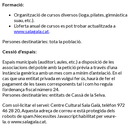
Formació:
Organització de cursos diversos (ioga, pilates, gimnàstica
suau, etc.).
L’oferta anual de cursos es pot trobar actualitzada a
www.salagala.cat
.
Persones destinatàries: tota la població.
Cessió d'espais:
Espais municipals (auditori, aules, etc.) a disposició de les
associacions del poble amb la petició prèvia a través d’una
instància genèrica amb un mes com a mínim d’antelació. En el
cas que una entitat privada en vulgui fer ús, haurà de fer el
pagament de les taxes corresponents tal i com ho regula
l’ordenança fiscal número 24.
Persones destinatàries: entitats de Cassà de la Selva.
Com sol·licitar el servei: Centre Cultural Sala Galà, telèfon 972
46 28 20,
Aquesta adreça de correu-e està protegida dels
robots de spam.Necessites Javascript habilitat per veure-
la.
o www.salagala.cat.