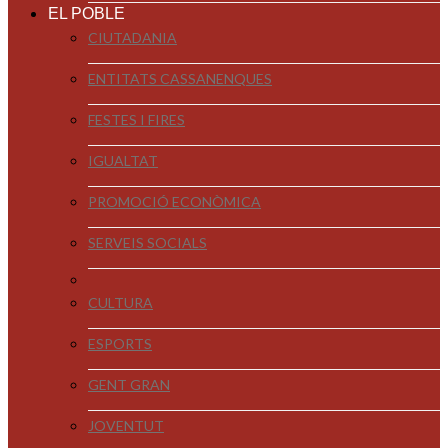
EL POBLE
CIUTADANIA
ENTITATS CASSANENQUES
FESTES I FIRES
IGUALTAT
PROMOCIÓ ECONÒMICA
SERVEIS SOCIALS
CULTURA
ESPORTS
GENT GRAN
JOVENTUT