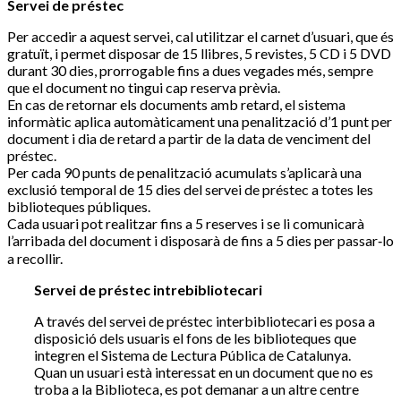
Servei de préstec
Per accedir a aquest servei, cal utilitzar el carnet d’usuari, que és
gratuït, i permet disposar de 15 llibres, 5 revistes, 5 CD i 5 DVD
durant 30 dies, prorrogable fins a dues vegades més, sempre
que el document no tingui cap reserva prèvia.
En cas de retornar els documents amb retard, el sistema
informàtic aplica automàticament una penalització d’1 punt per
document i dia de retard a partir de la data de venciment del
préstec.
Per cada 90 punts de penalització acumulats s’aplicarà una
exclusió temporal de 15 dies del servei de préstec a totes les
biblioteques públiques.
Cada usuari pot realitzar fins a 5 reserves i se li comunicarà
l’arribada del document i disposarà de fins a 5 dies per passar‐lo
a recollir.
Servei de préstec intrebibliotecari
A través del servei de préstec interbibliotecari es posa a
disposició dels usuaris el fons de les biblioteques que
integren el Sistema de Lectura Pública de Catalunya.
Quan un usuari està interessat en un document que no es
troba a la Biblioteca, es pot demanar a un altre centre