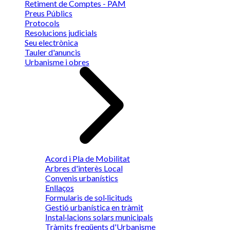
Retiment de Comptes - PAM
Preus Públics
Protocols
Resolucions judicials
Seu electrònica
Tauler d'anuncis
Urbanisme i obres
Acord i Pla de Mobilitat
Arbres d'interès Local
Convenis urbanístics
Enllaços
Formularis de sol·licituds
Gestió urbanística en tràmit
Instal·lacions solars municipals
Tràmits freqüents d'Urbanisme