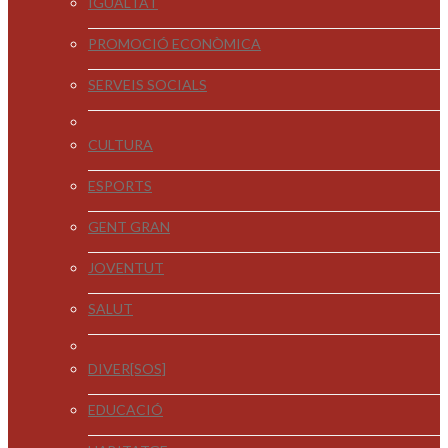
IGUALTAT
PROMOCIÓ ECONÒMICA
SERVEIS SOCIALS
CULTURA
ESPORTS
GENT GRAN
JOVENTUT
SALUT
DIVER[SOS]
EDUCACIÓ