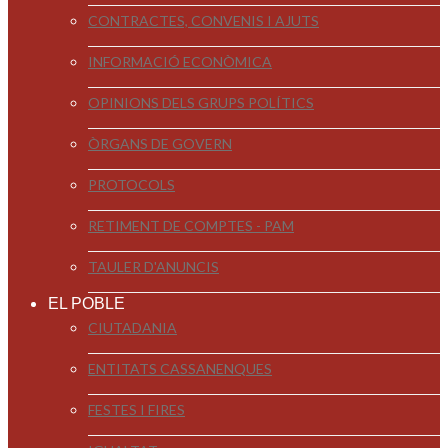
CONTRACTES, CONVENIS I AJUTS
INFORMACIÓ ECONÒMICA
OPINIONS DELS GRUPS POLÍTICS
ÒRGANS DE GOVERN
PROTOCOLS
RETIMENT DE COMPTES - PAM
TAULER D'ANUNCIS
EL POBLE
CIUTADANIA
ENTITATS CASSANENQUES
FESTES I FIRES