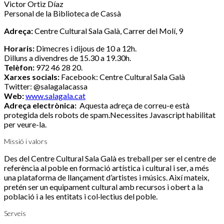
Victor Ortiz Díaz
Personal de la Biblioteca de Cassà
Adreça:
Centre Cultural Sala Galà, Carrer del Molí, 9
Horaris:
Dimecres i dijous de 10 a 12h.
Dilluns a divendres de 15.30 a 19.30h.
Telèfon:
972 46 28 20.
Xarxes socials:
Facebook: Centre Cultural Sala Galà
Twitter: @salagalacassa
Web:
www.salagala.cat
Adreça electrònica:
Aquesta adreça de correu-e està
protegida dels robots de spam.Necessites Javascript habilitat
per veure-la.
Missió i valors
Des del Centre Cultural Sala Galà es treball per ser el centre de
referència al poble en formació artística i cultural i ser, a més
una plataforma de llançament d’artistes i músics. Així mateix,
pretén ser un equipament cultural amb recursos i obert a la
població i a les entitats i col·lectius del poble.
Serveis