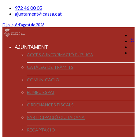
972 46 00 05
ajuntament@cassa.cat
Dijous, 6 d'agost de 2026
AJUNTAMENT
ACCÉS A INFORMACIÓ PÚBLICA
CATÀLEG DE TRÀMITS
COMUNICACIÓ
EL MEU ESPAI
ORDENANCES FISCALS
PARTICIPACIÓ CIUTADANA
RECAPTACIÓ