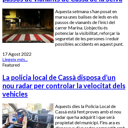
Aquesta setmana s’han posat en
marxa unes balises de leds en els
passos de vianants de l’inici del
carrer Marina. L’objectiu és
potenciar la visibilitat, reforçar la
seguretat de les persones i reduir
possibles accidents en aquest punt.
17 Agost 2022
Llegeix més...
Featured
La policia local de Cassà disposa d’un
nou radar per controlar la velocitat dels
vehicles
Aquests dies la Policia Local de
Cassà està fent proves amb el nou
radar que ha adquirit i que serà
propietat del municipi. Fins ara es
disposava d’un radar compartit amb