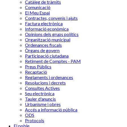
Catàleg de tràmits
Comunicació
El Meu Espai
Contractes, convenis i ajuts
Factura electrònica
Informació econòmica
Opinions dels grups polítics
Organització municipal
Ordenances fiscals
Òrgans de govern
Participació ciutadana
Retiment de Comptes - PAM
Preus Públics
Recaptació
Reglaments i ordenances
Resolucions i decrets
Consultes Actives
Seu electrònica
Tauler d'anuncis
Urbanisme i obres
Accés a informació pública
ODS
Protocols
El poble