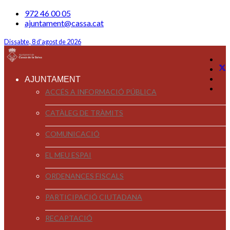
972 46 00 05
ajuntament@cassa.cat
Dissabte, 8 d'agost de 2026
AJUNTAMENT
ACCÉS A INFORMACIÓ PÚBLICA
CATÀLEG DE TRÀMITS
COMUNICACIÓ
EL MEU ESPAI
ORDENANCES FISCALS
PARTICIPACIÓ CIUTADANA
RECAPTACIÓ