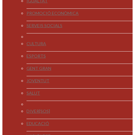
IGUALTAT
PROMOCIÓ ECONÒMICA
SERVEIS SOCIALS
CULTURA
ESPORTS
GENT GRAN
JOVENTUT
SALUT
DIVER[SOS]
EDUCACIÓ