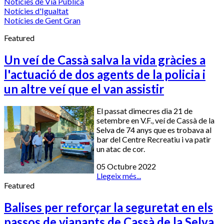
Notícies de Via Pública
Notícies d'Igualtat
Notícies de Gent Gran
Featured
Un veí de Cassà salva la vida gràcies a
l'actuació de dos agents de la policia i
un altre veí que el van assistir
El passat dimecres dia 21 de
setembre en V.F., veí de Cassà de la
Selva de 74 anys que es trobava al
bar del Centre Recreatiu i va patir
un atac de cor.
05 Octubre 2022
Llegeix més...
Featured
Balises per reforçar la seguretat en els
passos de vianants de Cassà de la Selva