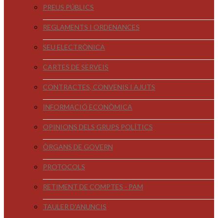
PREUS PÚBLICS
REGLAMENTS I ORDENANCES
SEU ELECTRÒNICA
CARTES DE SERVEIS
CONTRACTES, CONVENIS I AJUTS
INFORMACIÓ ECONÒMICA
OPINIONS DELS GRUPS POLÍTICS
ÒRGANS DE GOVERN
PROTOCOLS
RETIMENT DE COMPTES - PAM
TAULER D'ANUNCIS