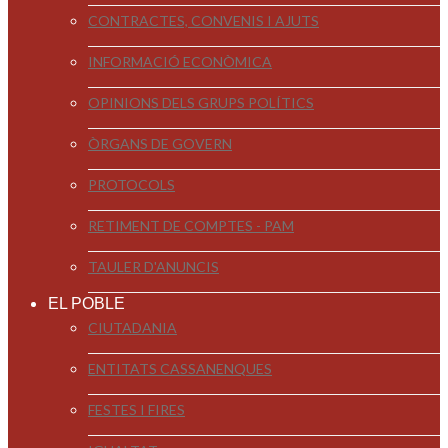
CONTRACTES, CONVENIS I AJUTS
INFORMACIÓ ECONÒMICA
OPINIONS DELS GRUPS POLÍTICS
ÒRGANS DE GOVERN
PROTOCOLS
RETIMENT DE COMPTES - PAM
TAULER D'ANUNCIS
EL POBLE
CIUTADANIA
ENTITATS CASSANENQUES
FESTES I FIRES