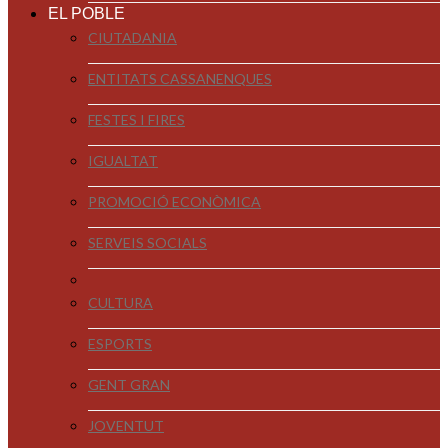
EL POBLE
CIUTADANIA
ENTITATS CASSANENQUES
FESTES I FIRES
IGUALTAT
PROMOCIÓ ECONÒMICA
SERVEIS SOCIALS
CULTURA
ESPORTS
GENT GRAN
JOVENTUT