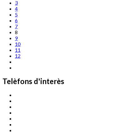
3
4
5
6
7
8
9
10
11
12
Telèfons d'interès
Cassà Jove
669 166 000
Centre Cultural Sala Galà
972 462 820
Esports (zona esportiva)
972 461 527
Promoció Econòmica
972 462 821
Ràdio Cassà
972 463 777
Serveis Socials
972 460 851
Xaloc
972 900 235