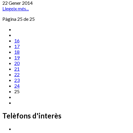
22 Gener 2014
Llegeix més...
Pàgina 25 de 25
16
17
18
19
20
21
22
23
24
25
Telèfons d'interès
Cassà Jove
669 166 000