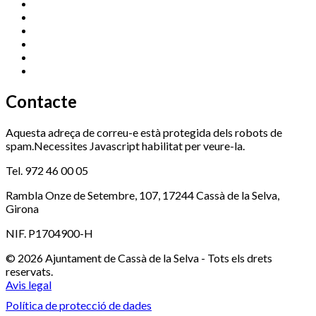
Centre Cultural Sala Galà
972 462 820
Esports (zona esportiva)
972 461 527
Promoció Econòmica
972 462 821
Ràdio Cassà
972 463 777
Serveis Socials
972 460 851
Xaloc
972 900 235
Contacte
Aquesta adreça de correu-e està protegida dels robots de
spam.Necessites Javascript habilitat per veure-la.
Tel. 972 46 00 05
Rambla Onze de Setembre, 107, 17244 Cassà de la Selva,
Girona
NIF. P1704900-H
© 2026 Ajuntament de Cassà de la Selva - Tots els drets
reservats.
Avis legal
Política de protecció de dades