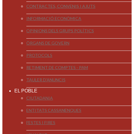
CONTRACTES, CONVENIS I AJUTS
INFORMACIÓ ECONÒMICA
OPINIONS DELS GRUPS POLÍTICS
ÒRGANS DE GOVERN
PROTOCOLS
RETIMENT DE COMPTES - PAM
TAULER D'ANUNCIS
EL POBLE
CIUTADANIA
ENTITATS CASSANENQUES
FESTES I FIRES