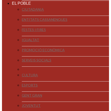
EL POBLE
CIUTADANIA
ENTITATS CASSANENQUES
FESTES I FIRES
IGUALTAT
PROMOCIÓ ECONÒMICA
SERVEIS SOCIALS
CULTURA
ESPORTS
GENT GRAN
JOVENTUT