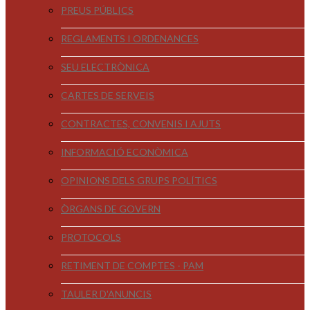
PREUS PÚBLICS
REGLAMENTS I ORDENANCES
SEU ELECTRÒNICA
CARTES DE SERVEIS
CONTRACTES, CONVENIS I AJUTS
INFORMACIÓ ECONÒMICA
OPINIONS DELS GRUPS POLÍTICS
ÒRGANS DE GOVERN
PROTOCOLS
RETIMENT DE COMPTES - PAM
TAULER D'ANUNCIS