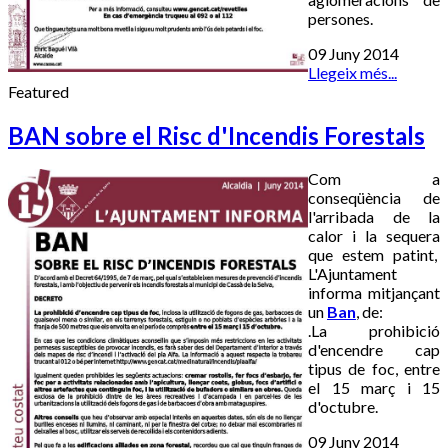
persones.
09 Juny 2014
Llegeix més...
Featured
BAN sobre el Risc d'Incendis Forestals
Com a
conseqüència de
l'arribada de la
calor i la sequera
que estem patint,
L'Ajuntament
informa mitjançant
un
Ban
, de:
.La prohibició
d'encendre cap
tipus de foc, entre
el 15 març i 15
d'octubre.
09 Juny 2014