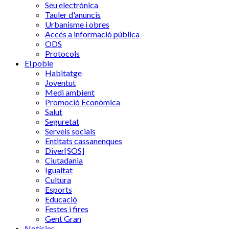
Seu electrònica
Tauler d'anuncis
Urbanisme i obres
Accés a informació pública
ODS
Protocols
El poble
Habitatge
Joventut
Medi ambient
Promoció Econòmica
Salut
Seguretat
Serveis socials
Entitats cassanenques
Diver[SOS]
Ciutadania
Igualtat
Cultura
Esports
Educació
Festes i fires
Gent Gran
Notícies