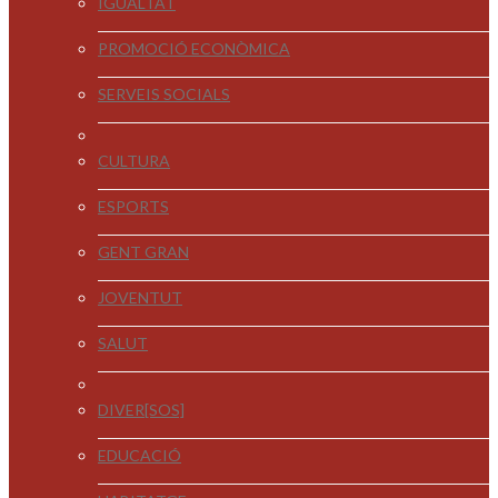
IGUALTAT
PROMOCIÓ ECONÒMICA
SERVEIS SOCIALS
CULTURA
ESPORTS
GENT GRAN
JOVENTUT
SALUT
DIVER[SOS]
EDUCACIÓ