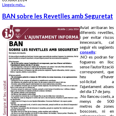
Llegeix més...
BAN sobre les Revetlles amb Seguretat
Aviat arribaran les
diferents revetlles,
i per evitar riscos
innecessaris, cal
seguir els següents
consells
:
.NO es podran fer
fogueres en lloc
sense l'autorització
corresponent, que
heu d'haver
sol·licitat a
l'ajuntament abans
del dia 17 de juny.
.No llanceu coets, a
menys de 500
metres de zones
boscoses, ni en
aglomeracions de