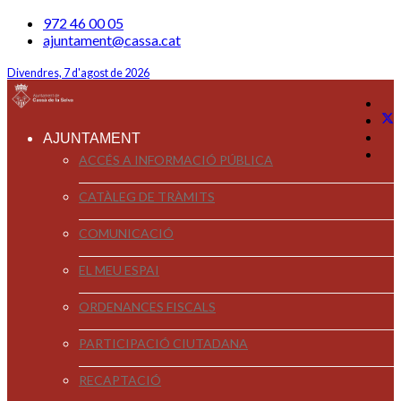
972 46 00 05
ajuntament@cassa.cat
Divendres, 7 d'agost de 2026
AJUNTAMENT
ACCÉS A INFORMACIÓ PÚBLICA
CATÀLEG DE TRÀMITS
COMUNICACIÓ
EL MEU ESPAI
ORDENANCES FISCALS
PARTICIPACIÓ CIUTADANA
RECAPTACIÓ