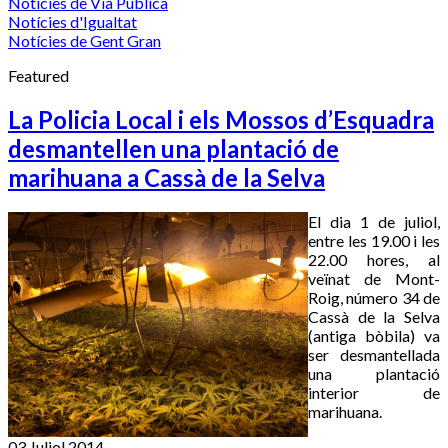
Notícies de Via Pública
Notícies d'Igualtat
Notícies de Gent Gran
Featured
La Policia Local i els Mossos d’Esquadra
desmantellen una plantació de
marihuana a Cassà de la Selva
El dia 1 de juliol,
entre les 19.00 i les
22.00 hores, al
veïnat de Mont-
Roig, número 34 de
Cassà de la Selva
(antiga bòbila) va
ser desmantellada
una plantació
interior de
marihuana.
03 Juliol 2014