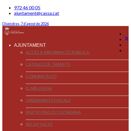
972 46 00 05
ajuntament@cassa.cat
Divendres, 7 d'agost de 2026
AJUNTAMENT
ACCÉS A INFORMACIÓ PÚBLICA
CATÀLEG DE TRÀMITS
COMUNICACIÓ
EL MEU ESPAI
ORDENANCES FISCALS
PARTICIPACIÓ CIUTADANA
RECAPTACIÓ