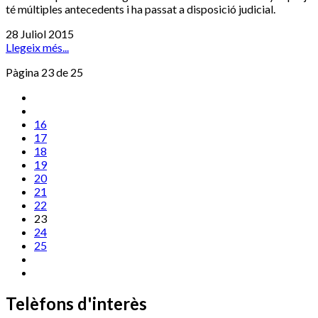
té múltiples antecedents i ha passat a disposició judicial.
28 Juliol 2015
Llegeix més...
Pàgina 23 de 25
16
17
18
19
20
21
22
23
24
25
Telèfons d'interès