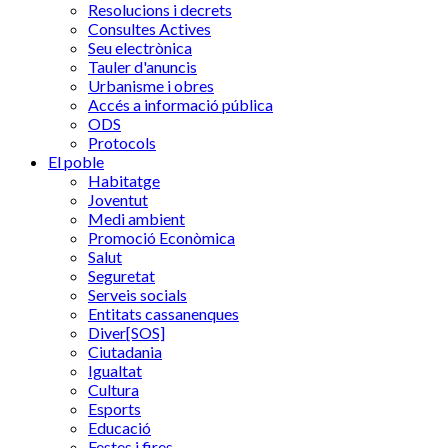
Resolucions i decrets
Consultes Actives
Seu electrònica
Tauler d'anuncis
Urbanisme i obres
Accés a informació pública
ODS
Protocols
El poble
Habitatge
Joventut
Medi ambient
Promoció Econòmica
Salut
Seguretat
Serveis socials
Entitats cassanenques
Diver[SOS]
Ciutadania
Igualtat
Cultura
Esports
Educació
Festes i fires