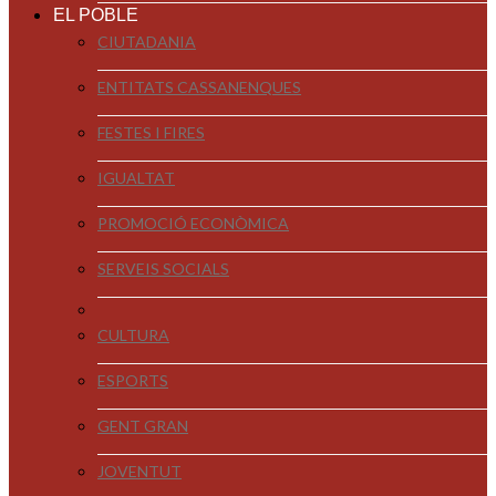
EL POBLE
CIUTADANIA
ENTITATS CASSANENQUES
FESTES I FIRES
IGUALTAT
PROMOCIÓ ECONÒMICA
SERVEIS SOCIALS
CULTURA
ESPORTS
GENT GRAN
JOVENTUT