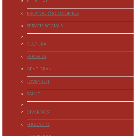
IGUALTAT
PROMOCIÓ ECONÒMICA
SERVEIS SOCIALS
CULTURA
ESPORTS
GENT GRAN
JOVENTUT
SALUT
DIVER[SOS]
EDUCACIÓ