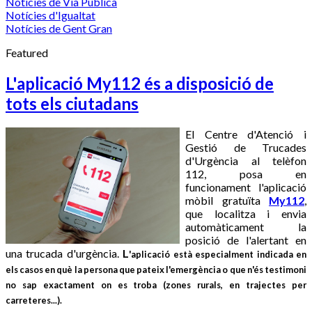
Notícies de Via Pública
Notícies d'Igualtat
Notícies de Gent Gran
Featured
L'aplicació My112 és a disposició de
tots els ciutadans
El Centre d'Atenció i
Gestió de Trucades
d'Urgència al telèfon
112, posa en
funcionament l'aplicació
mòbil gratuïta
My112
,
que localitza i envia
automàticament la
posició de l'alertant en
una trucada d'urgència.
L
'aplicació està especialment indicada en
els casos en què la persona que pateix l'emergència o que n'és testimoni
no sap exactament on es troba (zones rurals, en trajectes per
carreteres...).