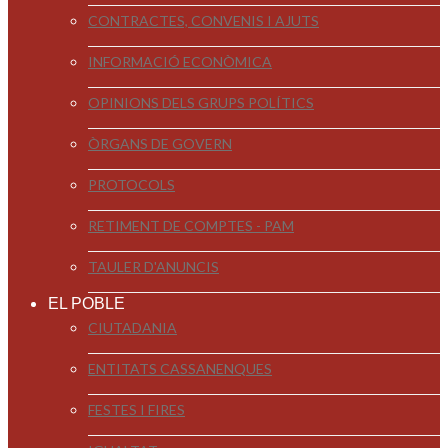
CONTRACTES, CONVENIS I AJUTS
INFORMACIÓ ECONÒMICA
OPINIONS DELS GRUPS POLÍTICS
ÒRGANS DE GOVERN
PROTOCOLS
RETIMENT DE COMPTES - PAM
TAULER D'ANUNCIS
EL POBLE
CIUTADANIA
ENTITATS CASSANENQUES
FESTES I FIRES