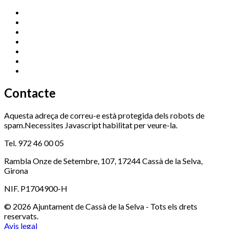
Cassà Jove
669 166 000
Centre Cultural Sala Galà
972 462 820
Esports (zona esportiva)
972 461 527
Promoció Econòmica
972 462 821
Ràdio Cassà
972 463 777
Serveis Socials
972 460 851
Xaloc
972 900 235
Contacte
Aquesta adreça de correu-e està protegida dels robots de
spam.Necessites Javascript habilitat per veure-la.
Tel. 972 46 00 05
Rambla Onze de Setembre, 107, 17244 Cassà de la Selva,
Girona
NIF. P1704900-H
© 2026 Ajuntament de Cassà de la Selva - Tots els drets
reservats.
Avis legal