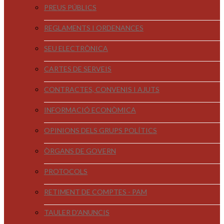
PREUS PÚBLICS
REGLAMENTS I ORDENANCES
SEU ELECTRÒNICA
CARTES DE SERVEIS
CONTRACTES, CONVENIS I AJUTS
INFORMACIÓ ECONÒMICA
OPINIONS DELS GRUPS POLÍTICS
ÒRGANS DE GOVERN
PROTOCOLS
RETIMENT DE COMPTES - PAM
TAULER D'ANUNCIS