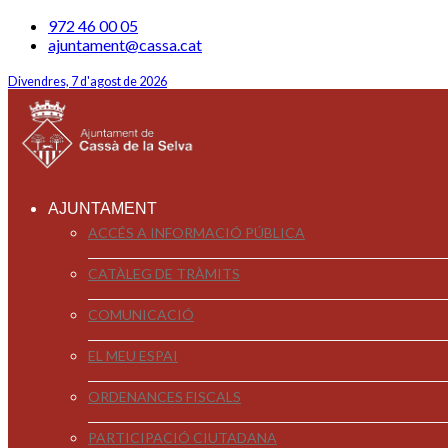
972 46 00 05
ajuntament@cassa.cat
Divendres, 7 d'agost de 2026
AJUNTAMENT
ACCÉS A INFORMACIÓ PÚBLICA
CATÀLEG DE TRÀMITS
COMUNICACIÓ
EL MEU ESPAI
ORDENANCES FISCALS
PARTICIPACIÓ CIUTADANA