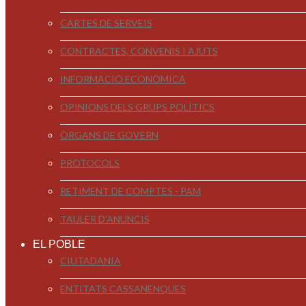
CARTES DE SERVEIS
CONTRACTES, CONVENIS I AJUTS
INFORMACIÓ ECONÒMICA
OPINIONS DELS GRUPS POLÍTICS
ÒRGANS DE GOVERN
PROTOCOLS
RETIMENT DE COMPTES - PAM
TAULER D'ANUNCIS
EL POBLE
CIUTADANIA
ENTITATS CASSANENQUES