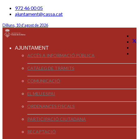
972 46 00 05
ajuntament@cassa.cat
Dilluns, 10 d'agost de 2026
AJUNTAMENT
ACCÉS A INFORMACIÓ PÚBLICA
CATÀLEG DE TRÀMITS
COMUNICACIÓ
EL MEU ESPAI
ORDENANCES FISCALS
PARTICIPACIÓ CIUTADANA
RECAPTACIÓ