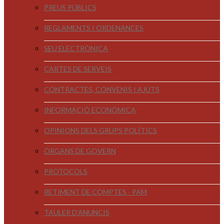
PREUS PÚBLICS
REGLAMENTS I ORDENANCES
SEU ELECTRÒNICA
CARTES DE SERVEIS
CONTRACTES, CONVENIS I AJUTS
INFORMACIÓ ECONÒMICA
OPINIONS DELS GRUPS POLÍTICS
ÒRGANS DE GOVERN
PROTOCOLS
RETIMENT DE COMPTES - PAM
TAULER D'ANUNCIS