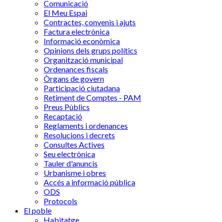
Comunicació
El Meu Espai
Contractes, convenis i ajuts
Factura electrònica
Informació econòmica
Opinions dels grups polítics
Organització municipal
Ordenances fiscals
Òrgans de govern
Participació ciutadana
Retiment de Comptes - PAM
Preus Públics
Recaptació
Reglaments i ordenances
Resolucions i decrets
Consultes Actives
Seu electrònica
Tauler d'anuncis
Urbanisme i obres
Accés a informació pública
ODS
Protocols
El poble
Habitatge