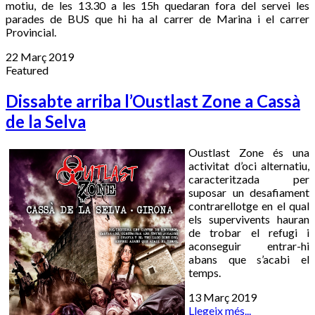
motiu, de les 13.30 a les 15h quedaran fora del servei les
parades de BUS que hi ha al carrer de Marina i el carrer
Provincial.
22 Març 2019
Featured
Dissabte arriba l’Oustlast Zone a Cassà
de la Selva
Oustlast Zone és una
activitat d’oci alternatiu,
caracteritzada per
suposar un desafiament
contrarellotge en el qual
els supervivents hauran
de trobar el refugi i
aconseguir entrar-hi
abans que s’acabi el
temps.
13 Març 2019
Llegeix més...