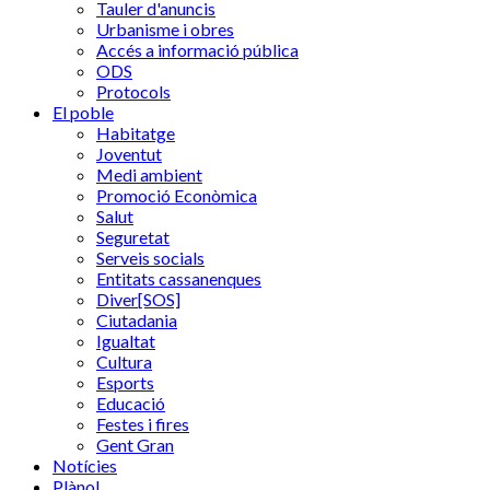
Tauler d'anuncis
Urbanisme i obres
Accés a informació pública
ODS
Protocols
El poble
Habitatge
Joventut
Medi ambient
Promoció Econòmica
Salut
Seguretat
Serveis socials
Entitats cassanenques
Diver[SOS]
Ciutadania
Igualtat
Cultura
Esports
Educació
Festes i fires
Gent Gran
Notícies
Plànol