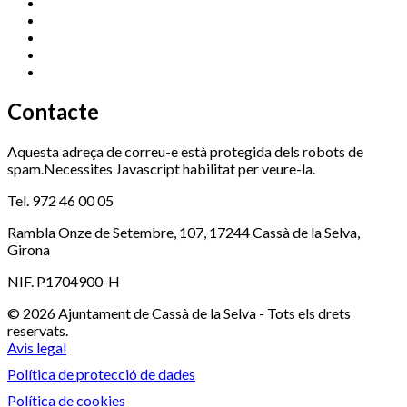
Esports (zona esportiva)
972 461 527
Promoció Econòmica
972 462 821
Ràdio Cassà
972 463 777
Serveis Socials
972 460 851
Xaloc
972 900 235
Contacte
Aquesta adreça de correu-e està protegida dels robots de
spam.Necessites Javascript habilitat per veure-la.
Tel. 972 46 00 05
Rambla Onze de Setembre, 107, 17244 Cassà de la Selva,
Girona
NIF. P1704900-H
© 2026 Ajuntament de Cassà de la Selva - Tots els drets
reservats.
Avis legal
Política de protecció de dades
Política de cookies