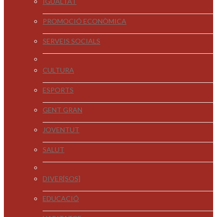
IGUALTAT
PROMOCIÓ ECONÒMICA
SERVEIS SOCIALS
CULTURA
ESPORTS
GENT GRAN
JOVENTUT
SALUT
DIVER[SOS]
EDUCACIÓ