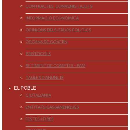
CONTRACTES, CONVENIS I AJUTS
INFORMACIÓ ECONÒMICA
OPINIONS DELS GRUPS POLÍTICS
ÒRGANS DE GOVERN
PROTOCOLS
RETIMENT DE COMPTES - PAM
TAULER D'ANUNCIS
EL POBLE
CIUTADANIA
ENTITATS CASSANENQUES
FESTES I FIRES