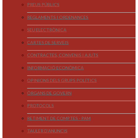
PREUS PÚBLICS
REGLAMENTS I ORDENANCES
SEU ELECTRÒNICA
CARTES DE SERVEIS
CONTRACTES, CONVENIS I AJUTS
INFORMACIÓ ECONÒMICA
OPINIONS DELS GRUPS POLÍTICS
ÒRGANS DE GOVERN
PROTOCOLS
RETIMENT DE COMPTES - PAM
TAULER D'ANUNCIS