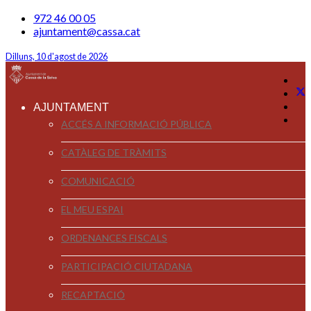
972 46 00 05
ajuntament@cassa.cat
Dilluns, 10 d'agost de 2026
AJUNTAMENT
ACCÉS A INFORMACIÓ PÚBLICA
CATÀLEG DE TRÀMITS
COMUNICACIÓ
EL MEU ESPAI
ORDENANCES FISCALS
PARTICIPACIÓ CIUTADANA
RECAPTACIÓ