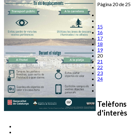
Pàgina 20 de 25
15
16
17
18
19
20
21
22
23
24
Telèfons
d'interès
Cassà Jove
669 166 000
Centre Cultural Sala Galà
972 462 820