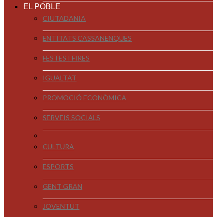
EL POBLE
CIUTADANIA
ENTITATS CASSANENQUES
FESTES I FIRES
IGUALTAT
PROMOCIÓ ECONÒMICA
SERVEIS SOCIALS
CULTURA
ESPORTS
GENT GRAN
JOVENTUT