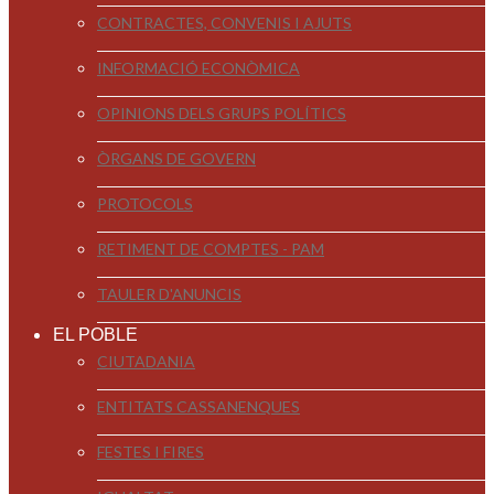
CONTRACTES, CONVENIS I AJUTS
INFORMACIÓ ECONÒMICA
OPINIONS DELS GRUPS POLÍTICS
ÒRGANS DE GOVERN
PROTOCOLS
RETIMENT DE COMPTES - PAM
TAULER D'ANUNCIS
EL POBLE
CIUTADANIA
ENTITATS CASSANENQUES
FESTES I FIRES