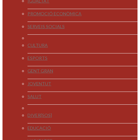
IGUALTAT
PROMOCIÓ ECONÒMICA
SERVEIS SOCIALS
CULTURA
ESPORTS
GENT GRAN
JOVENTUT
SALUT
DIVER[SOS]
EDUCACIÓ