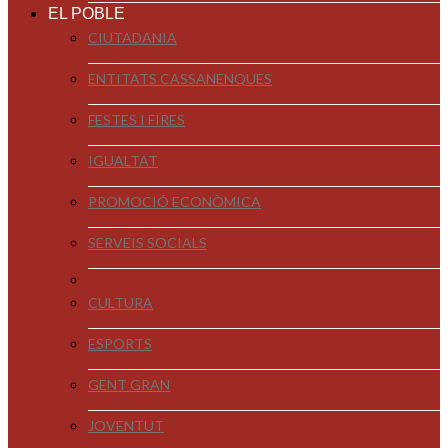
EL POBLE
CIUTADANIA
ENTITATS CASSANENQUES
FESTES I FIRES
IGUALTAT
PROMOCIÓ ECONÒMICA
SERVEIS SOCIALS
CULTURA
ESPORTS
GENT GRAN
JOVENTUT