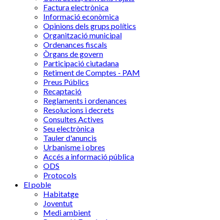
Factura electrònica
Informació econòmica
Opinions dels grups polítics
Organització municipal
Ordenances fiscals
Òrgans de govern
Participació ciutadana
Retiment de Comptes - PAM
Preus Públics
Recaptació
Reglaments i ordenances
Resolucions i decrets
Consultes Actives
Seu electrònica
Tauler d'anuncis
Urbanisme i obres
Accés a informació pública
ODS
Protocols
El poble
Habitatge
Joventut
Medi ambient