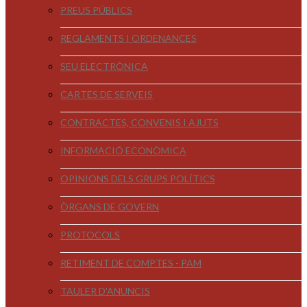
PREUS PÚBLICS
REGLAMENTS I ORDENANCES
SEU ELECTRÒNICA
CARTES DE SERVEIS
CONTRACTES, CONVENIS I AJUTS
INFORMACIÓ ECONÒMICA
OPINIONS DELS GRUPS POLÍTICS
ÒRGANS DE GOVERN
PROTOCOLS
RETIMENT DE COMPTES - PAM
TAULER D'ANUNCIS