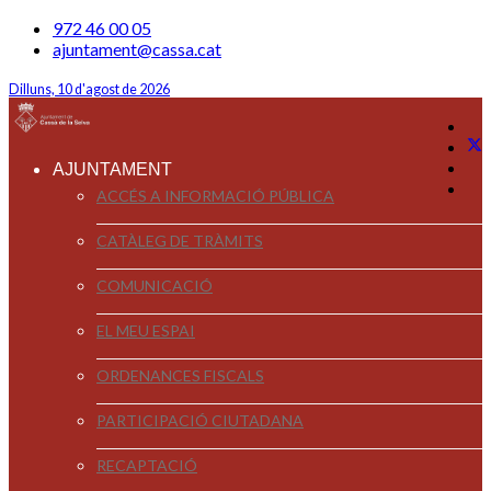
972 46 00 05
ajuntament@cassa.cat
Dilluns, 10 d'agost de 2026
AJUNTAMENT
ACCÉS A INFORMACIÓ PÚBLICA
CATÀLEG DE TRÀMITS
COMUNICACIÓ
EL MEU ESPAI
ORDENANCES FISCALS
PARTICIPACIÓ CIUTADANA
RECAPTACIÓ