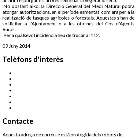
aclarir i esporgar els arbres i eliminar la vegetació seca.
.No obstant això, la Direcció General del Medi Natural podrà
atorgar autoritzacions, en el període esmentat, com ara per a la
realització de tasques agrícoles o forestals. Aquestes s'han de
sol·licitar a l'Ajuntament o a les oficines del Cos d'Agents
Rurals.
.Per a qualsevol incidència heu de trucar al 112.
09 Juny 2014
Telèfons d'interès
Cassà Jove
669 166 000
Centre Cultural Sala Galà
972 462 820
Esports (zona esportiva)
972 461 527
Promoció Econòmica
972 462 821
Ràdio Cassà
972 463 777
Serveis Socials
972 460 851
Xaloc
972 900 235
Contacte
Aquesta adreça de correu-e està protegida dels robots de