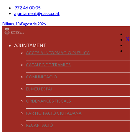
972 46 00 05
ajuntament@cassa.cat
Dilluns, 10 d'agost de 2026
AJUNTAMENT
ACCÉS A INFORMACIÓ PÚBLICA
CATÀLEG DE TRÀMITS
COMUNICACIÓ
EL MEU ESPAI
ORDENANCES FISCALS
PARTICIPACIÓ CIUTADANA
RECAPTACIÓ