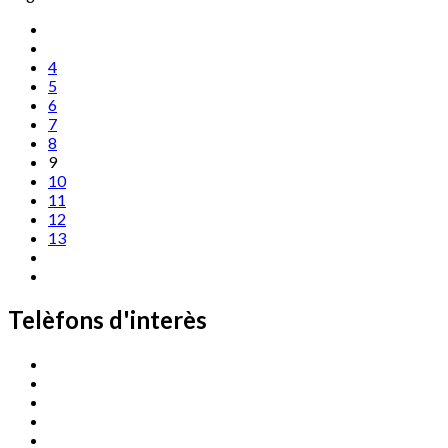
4
5
6
7
8
9
10
11
12
13
Telèfons d'interès
Cassà Jove
669 166 000
Centre Cultural Sala Galà
972 462 820
Esports (zona esportiva)
972 461 527
Promoció Econòmica
972 462 821
Ràdio Cassà
972 463 777