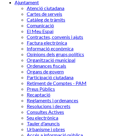
Ajuntament
Atenció ciutadana
Cartes de serveis
Catàleg de tràmits
Comunicació
El Meu Espai
Contractes, convenis i ajuts
Factura electrònica
Informació econòmica
Opinions dels grups polítics
Organització municipal
Ordenances fiscals
Òrgans de govern
Participació ciutadana
Retiment de Comptes - PAM
Preus Públics
Recaptació
Reglaments i ordenances
Resolucions i decrets
Consultes Actives
Seu electrònica
Tauler d'anuncis
Urbanisme i obres
Accés a informació pública