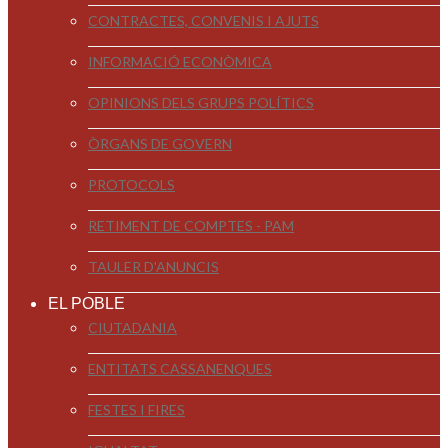
CONTRACTES, CONVENIS I AJUTS
INFORMACIÓ ECONÒMICA
OPINIONS DELS GRUPS POLÍTICS
ÒRGANS DE GOVERN
PROTOCOLS
RETIMENT DE COMPTES - PAM
TAULER D'ANUNCIS
EL POBLE
CIUTADANIA
ENTITATS CASSANENQUES
FESTES I FIRES