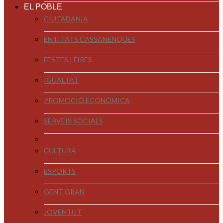
EL POBLE
CIUTADANIA
ENTITATS CASSANENQUES
FESTES I FIRES
IGUALTAT
PROMOCIÓ ECONÒMICA
SERVEIS SOCIALS
CULTURA
ESPORTS
GENT GRAN
JOVENTUT