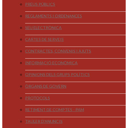
PREUS PÚBLICS
REGLAMENTS I ORDENANCES
SEU ELECTRÒNICA
CARTES DE SERVEIS
CONTRACTES, CONVENIS I AJUTS
INFORMACIÓ ECONÒMICA
OPINIONS DELS GRUPS POLÍTICS
ÒRGANS DE GOVERN
PROTOCOLS
RETIMENT DE COMPTES - PAM
TAULER D'ANUNCIS