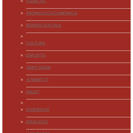
IGUALTAT
PROMOCIÓ ECONÒMICA
SERVEIS SOCIALS
CULTURA
ESPORTS
GENT GRAN
JOVENTUT
SALUT
DIVER[SOS]
EDUCACIÓ