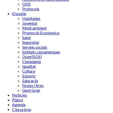
ODS
Protocols
El poble
Habitatge
Joventut
Medi ambient
Promoció Econòmica
Salut
Seguretat
Serveis socials
Entitats cassanenques
Diver[SOS]
Ciutadania
Igualtat
Cultura
Esports
Educació
Festes i fires
Gent Gran
Notícies
Plànol
Agenda
Cita prèvia