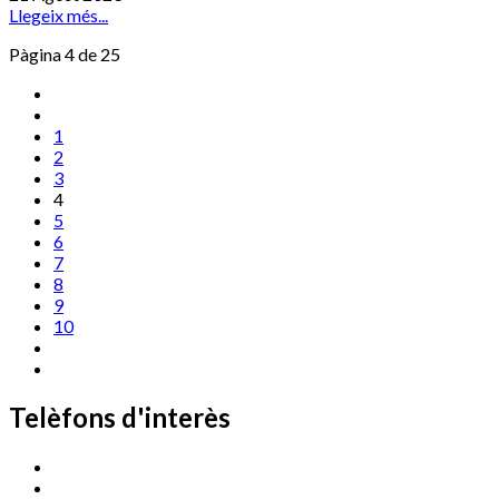
Llegeix més...
Pàgina 4 de 25
1
2
3
4
5
6
7
8
9
10
Telèfons d'interès
Cassà Jove
669 166 000
Centre Cultural Sala Galà
972 462 820