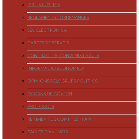
PREUS PÚBLICS
REGLAMENTS I ORDENANCES
SEU ELECTRÒNICA
CARTES DE SERVEIS
CONTRACTES, CONVENIS I AJUTS
INFORMACIÓ ECONÒMICA
OPINIONS DELS GRUPS POLÍTICS
ÒRGANS DE GOVERN
PROTOCOLS
RETIMENT DE COMPTES - PAM
TAULER D'ANUNCIS