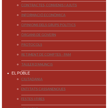
CONTRACTES, CONVENIS I AJUTS
INFORMACIÓ ECONÒMICA
OPINIONS DELS GRUPS POLÍTICS
ÒRGANS DE GOVERN
PROTOCOLS
RETIMENT DE COMPTES - PAM
TAULER D'ANUNCIS
EL POBLE
CIUTADANIA
ENTITATS CASSANENQUES
FESTES I FIRES