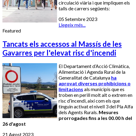
circulació viària i que impliquen els
talls de carrers següents:
05 Setembre 2023
Llegeix més...
Featured
Tancats els accessos al Massís de les
Gavarres per l'elevat risc d'incendi
El Departament d’Acció Climàtica,
Alimentació i Agenda Rural de la
Generalitat de Catalunya
ha
aprovat diverses prohibicions o
limitacions
als municipis que es
troben en perill molt alt o extrem en
risc d’incendi, així com els que
tinguin activat el nivell 3 del Pla Alfa
dels Agents Rurals.
Mesures
prorrogades fins a les 00.00 h del
26 d'agost
21 Agost 2023