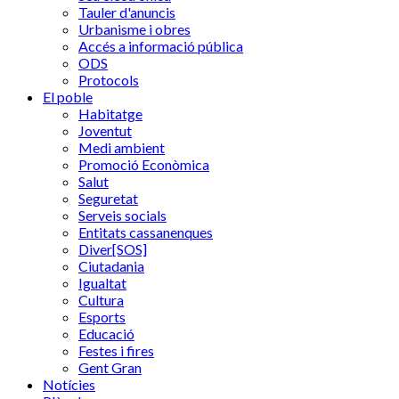
Tauler d'anuncis
Urbanisme i obres
Accés a informació pública
ODS
Protocols
El poble
Habitatge
Joventut
Medi ambient
Promoció Econòmica
Salut
Seguretat
Serveis socials
Entitats cassanenques
Diver[SOS]
Ciutadania
Igualtat
Cultura
Esports
Educació
Festes i fires
Gent Gran
Notícies