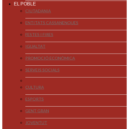
EL POBLE
CIUTADANIA
ENTITATS CASSANENQUES
FESTES I FIRES
IGUALTAT
PROMOCIÓ ECONÒMICA
SERVEIS SOCIALS
CULTURA
ESPORTS
GENT GRAN
JOVENTUT