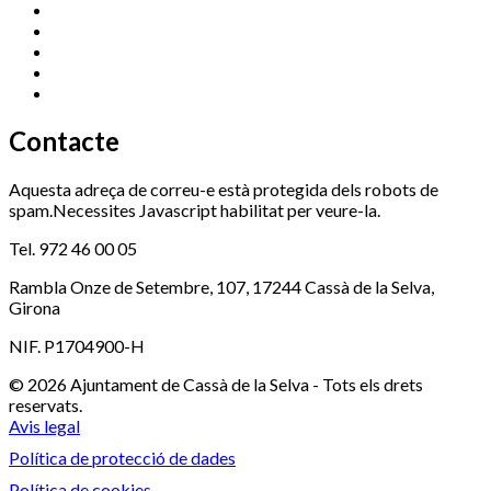
Esports (zona esportiva)
972 461 527
Promoció Econòmica
972 462 821
Ràdio Cassà
972 463 777
Serveis Socials
972 460 851
Xaloc
972 900 235
Contacte
Aquesta adreça de correu-e està protegida dels robots de
spam.Necessites Javascript habilitat per veure-la.
Tel. 972 46 00 05
Rambla Onze de Setembre, 107, 17244 Cassà de la Selva,
Girona
NIF. P1704900-H
© 2026 Ajuntament de Cassà de la Selva - Tots els drets
reservats.
Avis legal
Política de protecció de dades
Política de cookies