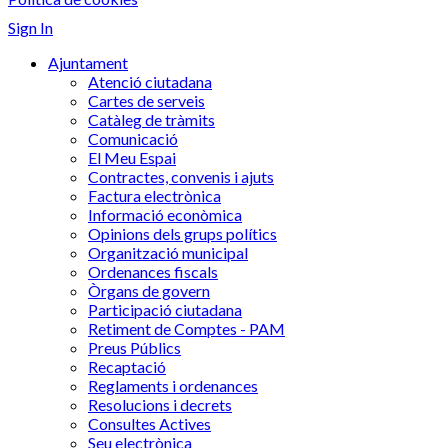
Sign In
Ajuntament
Atenció ciutadana
Cartes de serveis
Catàleg de tràmits
Comunicació
El Meu Espai
Contractes, convenis i ajuts
Factura electrònica
Informació econòmica
Opinions dels grups polítics
Organització municipal
Ordenances fiscals
Òrgans de govern
Participació ciutadana
Retiment de Comptes - PAM
Preus Públics
Recaptació
Reglaments i ordenances
Resolucions i decrets
Consultes Actives
Seu electrònica