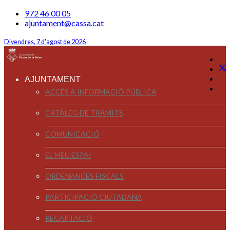
972 46 00 05
ajuntament@cassa.cat
Divendres, 7 d'agost de 2026
AJUNTAMENT
ACCÉS A INFORMACIÓ PÚBLICA
CATÀLEG DE TRÀMITS
COMUNICACIÓ
EL MEU ESPAI
ORDENANCES FISCALS
PARTICIPACIÓ CIUTADANA
RECAPTACIÓ