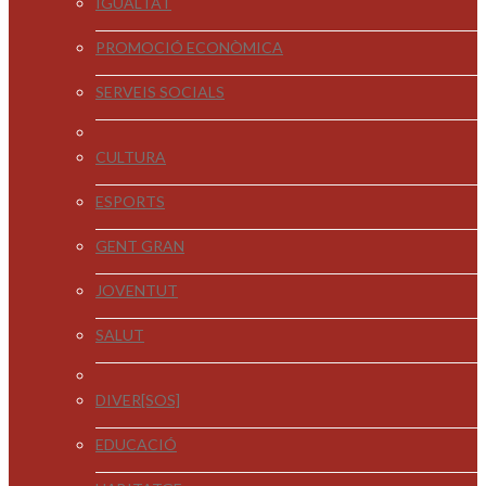
IGUALTAT
PROMOCIÓ ECONÒMICA
SERVEIS SOCIALS
CULTURA
ESPORTS
GENT GRAN
JOVENTUT
SALUT
DIVER[SOS]
EDUCACIÓ