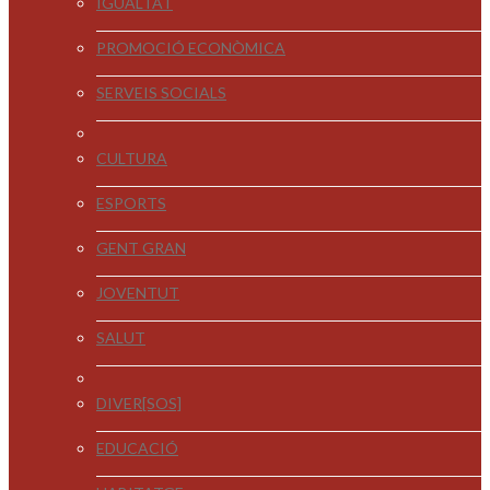
IGUALTAT
PROMOCIÓ ECONÒMICA
SERVEIS SOCIALS
CULTURA
ESPORTS
GENT GRAN
JOVENTUT
SALUT
DIVER[SOS]
EDUCACIÓ