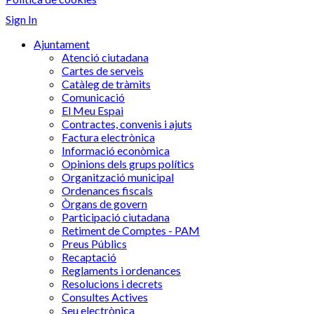
Sign In
Ajuntament
Atenció ciutadana
Cartes de serveis
Catàleg de tràmits
Comunicació
El Meu Espai
Contractes, convenis i ajuts
Factura electrònica
Informació econòmica
Opinions dels grups polítics
Organització municipal
Ordenances fiscals
Òrgans de govern
Participació ciutadana
Retiment de Comptes - PAM
Preus Públics
Recaptació
Reglaments i ordenances
Resolucions i decrets
Consultes Actives
Seu electrònica