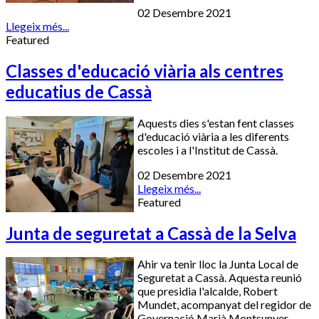
02 Desembre 2021
Llegeix més...
Featured
Classes d'educació viària als centres
educatius de Cassà
Aquests dies s'estan fent classes
d'educació viària a les diferents
escoles i a l'Institut de Cassà.
02 Desembre 2021
Llegeix més...
Featured
Junta de seguretat a Cassà de la Selva
Ahir va tenir lloc la Junta Local de
Seguretat a Cassà. Aquesta reunió
que presidia l'alcalde, Robert
Mundet, acompanyat del regidor de
Governació Marià Montsunyer,