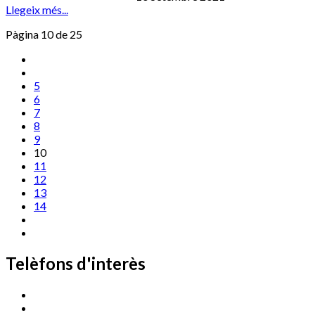
Llegeix més...
Pàgina 10 de 25
5
6
7
8
9
10
11
12
13
14
Telèfons d'interès
Cassà Jove
669 166 000
Centre Cultural Sala Galà
972 462 820