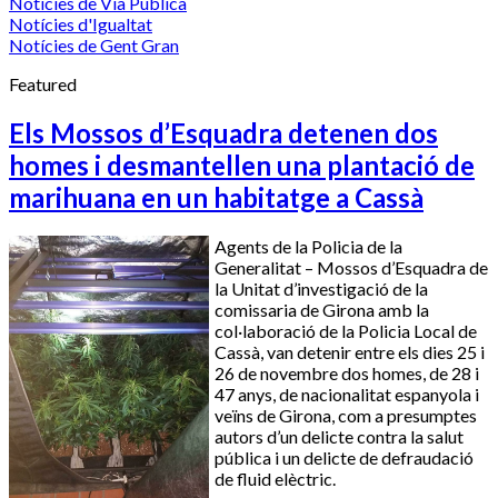
Notícies de Via Pública
Notícies d'Igualtat
Notícies de Gent Gran
Featured
Els Mossos d’Esquadra detenen dos
homes i desmantellen una plantació de
marihuana en un habitatge a Cassà
Agents de la Policia de la
Generalitat – Mossos d’Esquadra de
la Unitat d’investigació de la
comissaria de Girona amb la
col·laboració de la Policia Local de
Cassà, van detenir entre els dies 25 i
26 de novembre dos homes, de 28 i
47 anys, de nacionalitat espanyola i
veïns de Girona, com a presumptes
autors d’un delicte contra la salut
pública i un delicte de defraudació
de fluid elèctric.