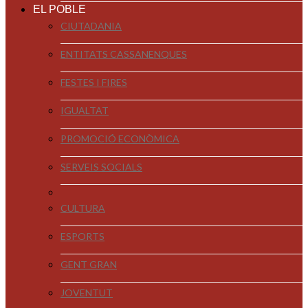
EL POBLE
CIUTADANIA
ENTITATS CASSANENQUES
FESTES I FIRES
IGUALTAT
PROMOCIÓ ECONÒMICA
SERVEIS SOCIALS
CULTURA
ESPORTS
GENT GRAN
JOVENTUT