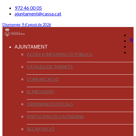
972 46 00 05
ajuntament@cassa.cat
Diumenge, 9 d'agost de 2026
AJUNTAMENT
ACCÉS A INFORMACIÓ PÚBLICA
CATÀLEG DE TRÀMITS
COMUNICACIÓ
EL MEU ESPAI
ORDENANCES FISCALS
PARTICIPACIÓ CIUTADANA
RECAPTACIÓ