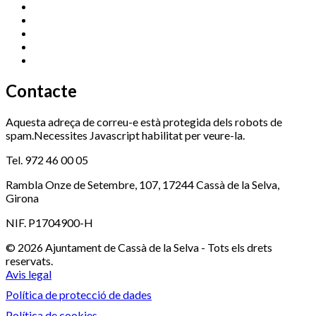
Esports (zona esportiva)
972 461 527
Promoció Econòmica
972 462 821
Ràdio Cassà
972 463 777
Serveis Socials
972 460 851
Xaloc
972 900 235
Contacte
Aquesta adreça de correu-e està protegida dels robots de
spam.Necessites Javascript habilitat per veure-la.
Tel. 972 46 00 05
Rambla Onze de Setembre, 107, 17244 Cassà de la Selva,
Girona
NIF. P1704900-H
© 2026 Ajuntament de Cassà de la Selva - Tots els drets
reservats.
Avis legal
Política de protecció de dades
Política de cookies