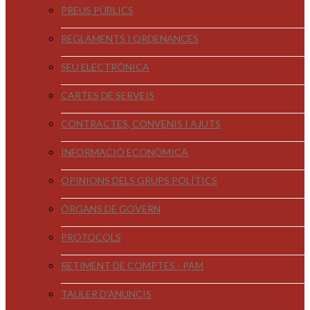
PREUS PÚBLICS
REGLAMENTS I ORDENANCES
SEU ELECTRÒNICA
CARTES DE SERVEIS
CONTRACTES, CONVENIS I AJUTS
INFORMACIÓ ECONÒMICA
OPINIONS DELS GRUPS POLÍTICS
ÒRGANS DE GOVERN
PROTOCOLS
RETIMENT DE COMPTES - PAM
TAULER D'ANUNCIS