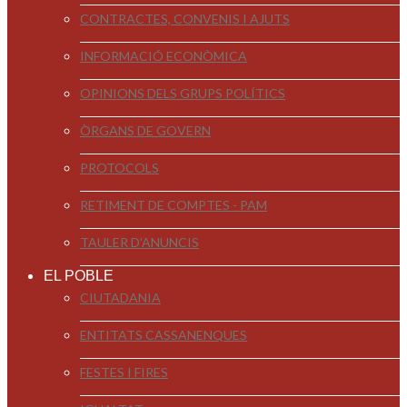
CONTRACTES, CONVENIS I AJUTS
INFORMACIÓ ECONÒMICA
OPINIONS DELS GRUPS POLÍTICS
ÒRGANS DE GOVERN
PROTOCOLS
RETIMENT DE COMPTES - PAM
TAULER D'ANUNCIS
EL POBLE
CIUTADANIA
ENTITATS CASSANENQUES
FESTES I FIRES