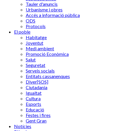
Tauler d'anuncis
Urbanisme i obres
Accés a informació pública
ODS
Protocols
El poble
Habitatge
Joventut
Medi ambient
Promoció Econòmica
Salut
Seguretat
Serveis socials
Entitats cassanenques
Diver[SOS]
Ciutadania
Igualtat
Cultura
Esports
Educació
Festes i fires
Gent Gran
Notícies