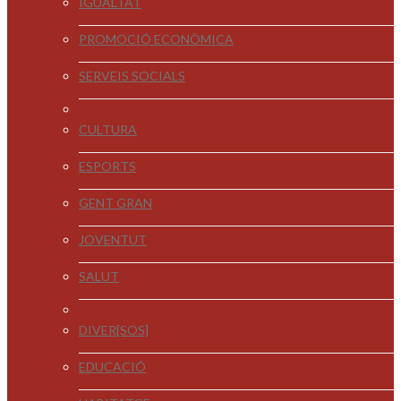
IGUALTAT
PROMOCIÓ ECONÒMICA
SERVEIS SOCIALS
CULTURA
ESPORTS
GENT GRAN
JOVENTUT
SALUT
DIVER[SOS]
EDUCACIÓ