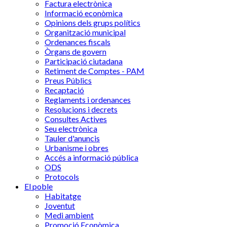
Factura electrònica
Informació econòmica
Opinions dels grups polítics
Organització municipal
Ordenances fiscals
Òrgans de govern
Participació ciutadana
Retiment de Comptes - PAM
Preus Públics
Recaptació
Reglaments i ordenances
Resolucions i decrets
Consultes Actives
Seu electrònica
Tauler d'anuncis
Urbanisme i obres
Accés a informació pública
ODS
Protocols
El poble
Habitatge
Joventut
Medi ambient
Promoció Econòmica