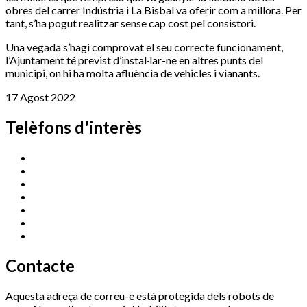
obres del carrer Indústria i La Bisbal va oferir com a millora. Per
tant, s’ha pogut realitzar sense cap cost pel consistori.
Una vegada s’hagi comprovat el seu correcte funcionament,
l’Ajuntament té previst d’instal·lar-ne en altres punts del
municipi, on hi ha molta afluència de vehicles i vianants.
17 Agost 2022
Telèfons d'interès
Cassà Jove
669 166 000
Centre Cultural Sala Galà
972 462 820
Esports (zona esportiva)
972 461 527
Promoció Econòmica
972 462 821
Ràdio Cassà
972 463 777
Serveis Socials
972 460 851
Xaloc
972 900 235
Contacte
Aquesta adreça de correu-e està protegida dels robots de