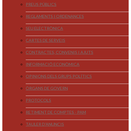
PREUS PÚBLICS
REGLAMENTS I ORDENANCES
SEU ELECTRÒNICA
CARTES DE SERVEIS
CONTRACTES, CONVENIS I AJUTS
INFORMACIÓ ECONÒMICA
OPINIONS DELS GRUPS POLÍTICS
ÒRGANS DE GOVERN
PROTOCOLS
RETIMENT DE COMPTES - PAM
TAULER D'ANUNCIS