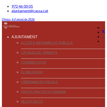
972 46 00 05
ajuntament@cassa.cat
Dijous, 6 d'agost de 2026
AJUNTAMENT
ACCÉS A INFORMACIÓ PÚBLICA
CATÀLEG DE TRÀMITS
COMUNICACIÓ
EL MEU ESPAI
ORDENANCES FISCALS
PARTICIPACIÓ CIUTADANA
RECAPTACIÓ