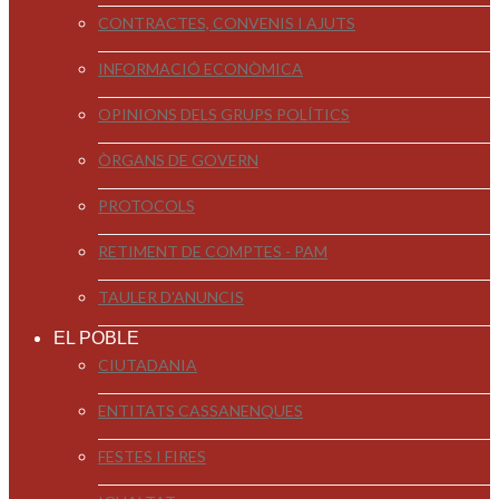
CONTRACTES, CONVENIS I AJUTS
INFORMACIÓ ECONÒMICA
OPINIONS DELS GRUPS POLÍTICS
ÒRGANS DE GOVERN
PROTOCOLS
RETIMENT DE COMPTES - PAM
TAULER D'ANUNCIS
EL POBLE
CIUTADANIA
ENTITATS CASSANENQUES
FESTES I FIRES