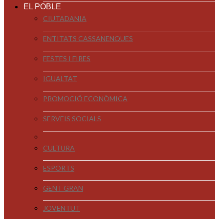
EL POBLE
CIUTADANIA
ENTITATS CASSANENQUES
FESTES I FIRES
IGUALTAT
PROMOCIÓ ECONÒMICA
SERVEIS SOCIALS
CULTURA
ESPORTS
GENT GRAN
JOVENTUT