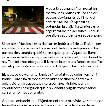
Aquesta setmana s’han posat en
marxa unes balises de leds en els
passos de vianants de l’inici del
carrer Marina. L’objectiu és
potenciar la visibilitat, reforçar la
seguretat de les persones i reduir
possibles accidents en aquest punt.
S’han aprofitat les obres del carrer Indústria i de La Bisbal, per
instal·lar un sistema de balises amb leds que indiquen els dos
passos de vianants que hi ha en aquest punt. Aquestes llums
estan encastades en el paviment i són d’alta visibilitat durant la
nit. També s’ha reforçat la il·luminaria amb uns fanals específics
per als passos de vianants, a més dels que hi ha en els carrers.
Els passos de vianants, també s’han pintat de color vermell i
blanc. Com s’ha demostrat en altres actuacions fetes a la
població, amb aquesta pintura són més visibles per als
conductors i asseguren que els vianants puguin travessar el
carrer amb més seguretat.
Aquesta actuació, que l’Ajuntament tenia prevista, va ser una de
les millores que l’empresa que va guanyar la licitació de les