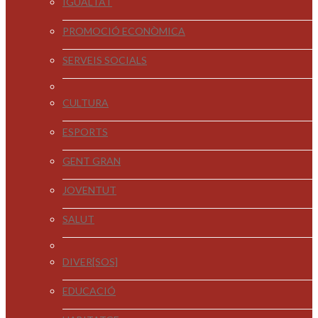
IGUALTAT
PROMOCIÓ ECONÒMICA
SERVEIS SOCIALS
CULTURA
ESPORTS
GENT GRAN
JOVENTUT
SALUT
DIVER[SOS]
EDUCACIÓ