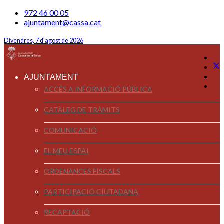
972 46 00 05
ajuntament@cassa.cat
Divendres, 7 d'agost de 2026
AJUNTAMENT
ACCÉS A INFORMACIÓ PÚBLICA
CATÀLEG DE TRÀMITS
COMUNICACIÓ
EL MEU ESPAI
ORDENANCES FISCALS
PARTICIPACIÓ CIUTADANA
RECAPTACIÓ