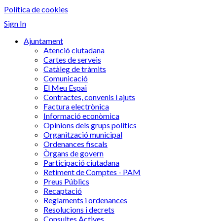
Política de cookies
Sign In
Ajuntament
Atenció ciutadana
Cartes de serveis
Catàleg de tràmits
Comunicació
El Meu Espai
Contractes, convenis i ajuts
Factura electrònica
Informació econòmica
Opinions dels grups polítics
Organització municipal
Ordenances fiscals
Òrgans de govern
Participació ciutadana
Retiment de Comptes - PAM
Preus Públics
Recaptació
Reglaments i ordenances
Resolucions i decrets
Consultes Actives