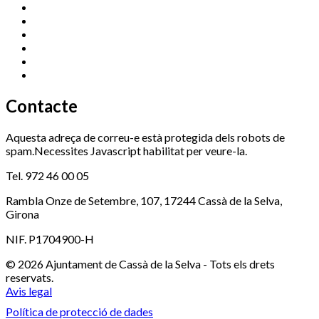
Centre Cultural Sala Galà
972 462 820
Esports (zona esportiva)
972 461 527
Promoció Econòmica
972 462 821
Ràdio Cassà
972 463 777
Serveis Socials
972 460 851
Xaloc
972 900 235
Contacte
Aquesta adreça de correu-e està protegida dels robots de
spam.Necessites Javascript habilitat per veure-la.
Tel. 972 46 00 05
Rambla Onze de Setembre, 107, 17244 Cassà de la Selva,
Girona
NIF. P1704900-H
© 2026 Ajuntament de Cassà de la Selva - Tots els drets
reservats.
Avis legal
Política de protecció de dades