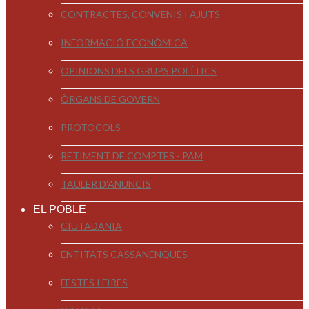
CONTRACTES, CONVENIS I AJUTS
INFORMACIÓ ECONÒMICA
OPINIONS DELS GRUPS POLÍTICS
ÒRGANS DE GOVERN
PROTOCOLS
RETIMENT DE COMPTES - PAM
TAULER D'ANUNCIS
EL POBLE
CIUTADANIA
ENTITATS CASSANENQUES
FESTES I FIRES