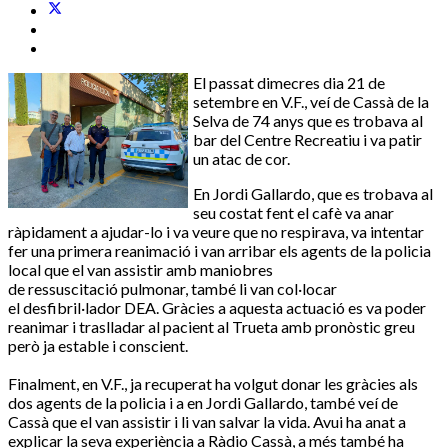
El passat dimecres dia 21 de
setembre en V.F., veí de Cassà de la
Selva de 74 anys que es trobava al
bar del Centre Recreatiu i va patir
un atac de cor.
En Jordi Gallardo, que es trobava al
seu costat fent el cafè va anar
ràpidament a ajudar-lo i va veure que no respirava, va intentar
fer una primera reanimació i van arribar els agents de la policia
local que el van assistir amb maniobres
de ressuscitació pulmonar, també li van col·locar
el desfibril·lador DEA. Gràcies a aquesta actuació es va poder
reanimar i traslladar al pacient al Trueta amb pronòstic greu
però ja estable i conscient.
Finalment, en V.F., ja recuperat ha volgut donar les gràcies als
dos agents de la policia i a en Jordi Gallardo, també veí de
Cassà que el van assistir i li van salvar la vida. Avui ha anat a
explicar la seva experiència a Ràdio Cassà, a més també ha