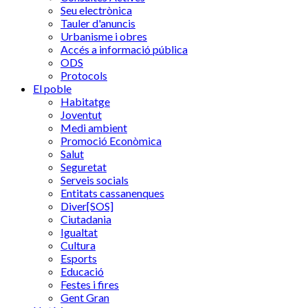
Seu electrònica
Tauler d'anuncis
Urbanisme i obres
Accés a informació pública
ODS
Protocols
El poble
Habitatge
Joventut
Medi ambient
Promoció Econòmica
Salut
Seguretat
Serveis socials
Entitats cassanenques
Diver[SOS]
Ciutadania
Igualtat
Cultura
Esports
Educació
Festes i fires
Gent Gran