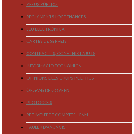
PREUS PÚBLICS
REGLAMENTS I ORDENANCES
SEU ELECTRÒNICA
CARTES DE SERVEIS
CONTRACTES, CONVENIS I AJUTS
INFORMACIÓ ECONÒMICA
OPINIONS DELS GRUPS POLÍTICS
ÒRGANS DE GOVERN
PROTOCOLS
RETIMENT DE COMPTES - PAM
TAULER D'ANUNCIS