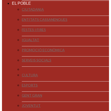
EL POBLE
CIUTADANIA
ENTITATS CASSANENQUES
FESTES I FIRES
IGUALTAT
PROMOCIÓ ECONÒMICA
SERVEIS SOCIALS
CULTURA
ESPORTS
GENT GRAN
JOVENTUT