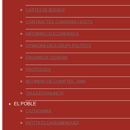
CARTES DE SERVEIS
CONTRACTES, CONVENIS I AJUTS
INFORMACIÓ ECONÒMICA
OPINIONS DELS GRUPS POLÍTICS
ÒRGANS DE GOVERN
PROTOCOLS
RETIMENT DE COMPTES - PAM
TAULER D'ANUNCIS
EL POBLE
CIUTADANIA
ENTITATS CASSANENQUES