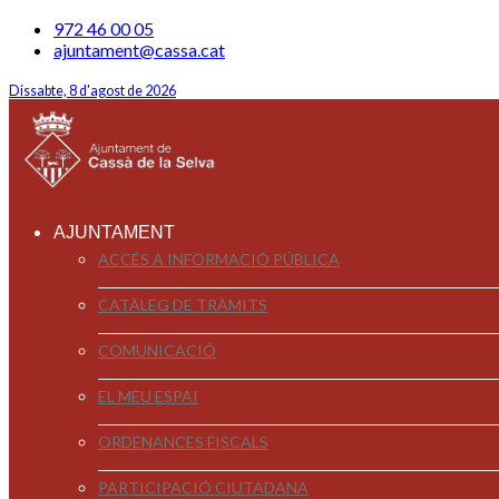
972 46 00 05
ajuntament@cassa.cat
Dissabte, 8 d'agost de 2026
AJUNTAMENT
ACCÉS A INFORMACIÓ PÚBLICA
CATÀLEG DE TRÀMITS
COMUNICACIÓ
EL MEU ESPAI
ORDENANCES FISCALS
PARTICIPACIÓ CIUTADANA