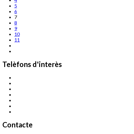
5
6
7
8
9
10
11
Telèfons d'interès
Cassà Jove
669 166 000
Centre Cultural Sala Galà
972 462 820
Esports (zona esportiva)
972 461 527
Promoció Econòmica
972 462 821
Ràdio Cassà
972 463 777
Serveis Socials
972 460 851
Xaloc
972 900 235
Contacte