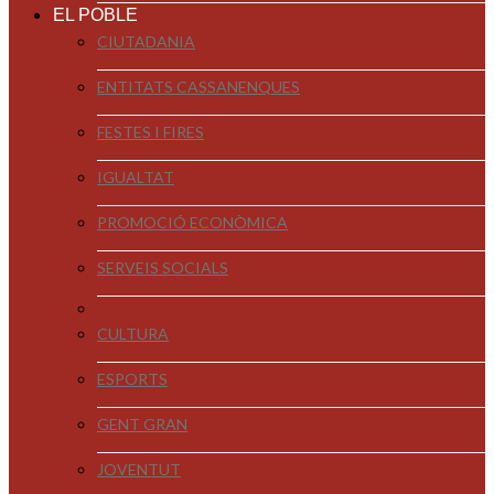
EL POBLE
CIUTADANIA
ENTITATS CASSANENQUES
FESTES I FIRES
IGUALTAT
PROMOCIÓ ECONÒMICA
SERVEIS SOCIALS
CULTURA
ESPORTS
GENT GRAN
JOVENTUT