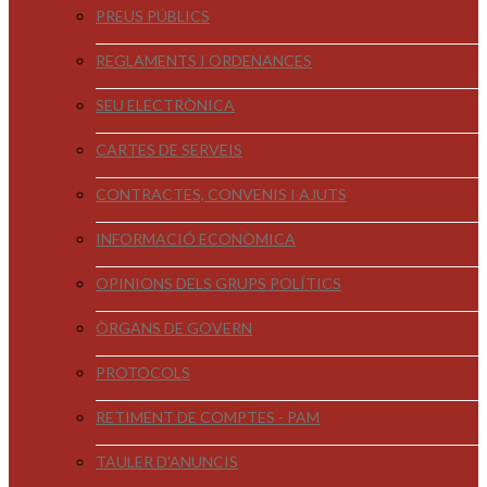
PREUS PÚBLICS
REGLAMENTS I ORDENANCES
SEU ELECTRÒNICA
CARTES DE SERVEIS
CONTRACTES, CONVENIS I AJUTS
INFORMACIÓ ECONÒMICA
OPINIONS DELS GRUPS POLÍTICS
ÒRGANS DE GOVERN
PROTOCOLS
RETIMENT DE COMPTES - PAM
TAULER D'ANUNCIS