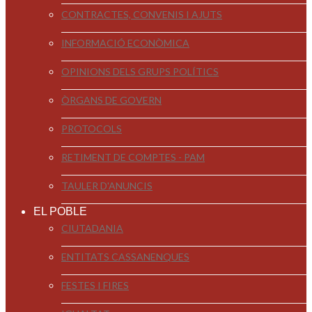
CONTRACTES, CONVENIS I AJUTS
INFORMACIÓ ECONÒMICA
OPINIONS DELS GRUPS POLÍTICS
ÒRGANS DE GOVERN
PROTOCOLS
RETIMENT DE COMPTES - PAM
TAULER D'ANUNCIS
EL POBLE
CIUTADANIA
ENTITATS CASSANENQUES
FESTES I FIRES