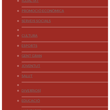
IGUALTAT
PROMOCIÓ ECONÒMICA
SERVEIS SOCIALS
CULTURA
ESPORTS
GENT GRAN
JOVENTUT
SALUT
DIVER[SOS]
EDUCACIÓ