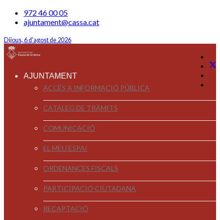
972 46 00 05
ajuntament@cassa.cat
Dijous, 6 d'agost de 2026
AJUNTAMENT
ACCÉS A INFORMACIÓ PÚBLICA
CATÀLEG DE TRÀMITS
COMUNICACIÓ
EL MEU ESPAI
ORDENANCES FISCALS
PARTICIPACIÓ CIUTADANA
RECAPTACIÓ