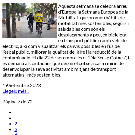
Aquesta setmana se celebra arreu
d’Europa la Setmana Europea de la
Mobilitat, que promou hàbits de
mobilitat més sostenibles, segurs i
saludables com són els
desplaçaments a peu, en bicicleta,
en transport públic o amb vehicle
elèctric, així com visualitzar els canvis possibles en l’ús de
l’espai públic, millorar la qualitat de l’aire i la reducció de la
contaminació. El dia 22 de setembre és el “Dia Sense Cotxes”, i
es demana als ciutadans que deixin el cotxe a casa i mirin de
desenvolupar la seva activitat amb mitjans de transport
alternatius i més sostenibles.
19 Setembre 2023
Llegeix més...
Pàgina 7 de 72
2
3
4