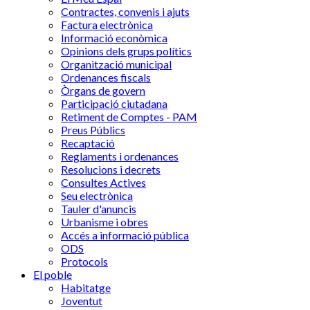
Contractes, convenis i ajuts
Factura electrònica
Informació econòmica
Opinions dels grups polítics
Organització municipal
Ordenances fiscals
Òrgans de govern
Participació ciutadana
Retiment de Comptes - PAM
Preus Públics
Recaptació
Reglaments i ordenances
Resolucions i decrets
Consultes Actives
Seu electrònica
Tauler d'anuncis
Urbanisme i obres
Accés a informació pública
ODS
Protocols
El poble
Habitatge
Joventut