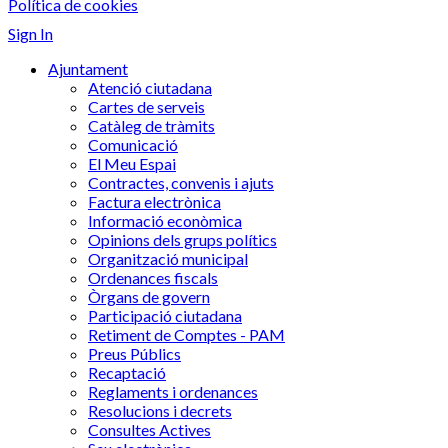
Política de cookies
Sign In
Ajuntament
Atenció ciutadana
Cartes de serveis
Catàleg de tràmits
Comunicació
El Meu Espai
Contractes, convenis i ajuts
Factura electrònica
Informació econòmica
Opinions dels grups polítics
Organització municipal
Ordenances fiscals
Òrgans de govern
Participació ciutadana
Retiment de Comptes - PAM
Preus Públics
Recaptació
Reglaments i ordenances
Resolucions i decrets
Consultes Actives