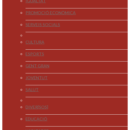
IGUALTAT
PROMOCIÓ ECONÒMICA
SERVEIS SOCIALS
CULTURA
ESPORTS
GENT GRAN
JOVENTUT
SALUT
DIVER[SOS]
EDUCACIÓ