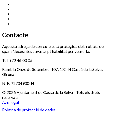
Esports (zona esportiva)
972 461 527
Promoció Econòmica
972 462 821
Ràdio Cassà
972 463 777
Serveis Socials
972 460 851
Xaloc
972 900 235
Contacte
Aquesta adreça de correu-e està protegida dels robots de
spam.Necessites Javascript habilitat per veure-la.
Tel. 972 46 00 05
Rambla Onze de Setembre, 107, 17244 Cassà de la Selva,
Girona
NIF. P1704900-H
© 2026 Ajuntament de Cassà de la Selva - Tots els drets
reservats.
Avis legal
Política de protecció de dades