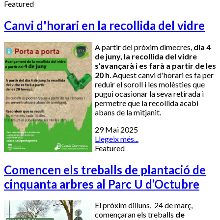
Featured
Canvi d'horari en la recollida del vidre
A partir del pròxim dimecres,
dia 4
de juny, la recollida del vidre
s'avançarà i es farà a partir de les
20 h
. Aquest canvi d'horari es fa per
reduir el soroll i les molèsties que
pugui ocasionar la seva retirada i
permetre que la recollida acabi
abans de la mitjanit.
29 Mai 2025
Llegeix més...
Featured
Comencen els treballs de plantació de
cinquanta arbres al Parc U d’Octubre
El pròxim dilluns, 24 de març,
començaran els treballs
de