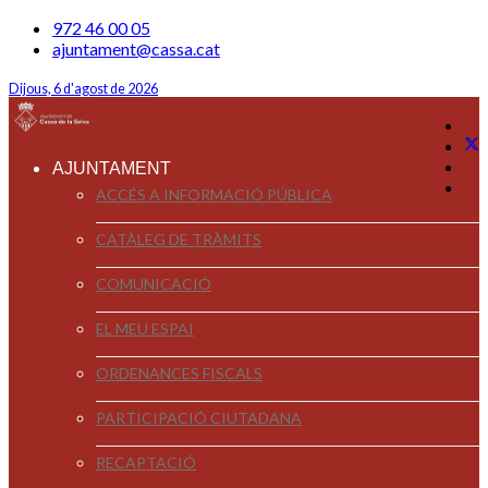
972 46 00 05
ajuntament@cassa.cat
Dijous, 6 d'agost de 2026
AJUNTAMENT
ACCÉS A INFORMACIÓ PÚBLICA
CATÀLEG DE TRÀMITS
COMUNICACIÓ
EL MEU ESPAI
ORDENANCES FISCALS
PARTICIPACIÓ CIUTADANA
RECAPTACIÓ