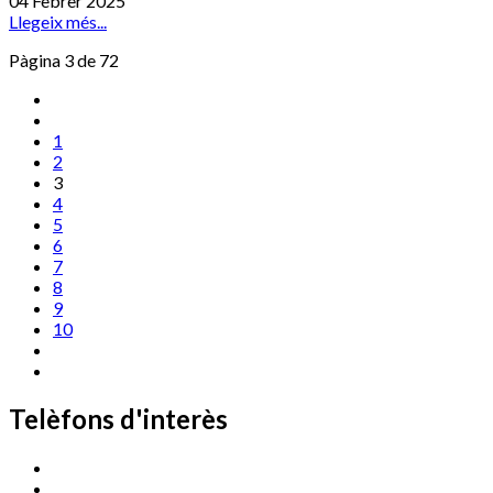
04 Febrer 2025
Llegeix més...
Pàgina 3 de 72
1
2
3
4
5
6
7
8
9
10
Telèfons d'interès
Cassà Jove
669 166 000
Centre Cultural Sala Galà
972 462 820