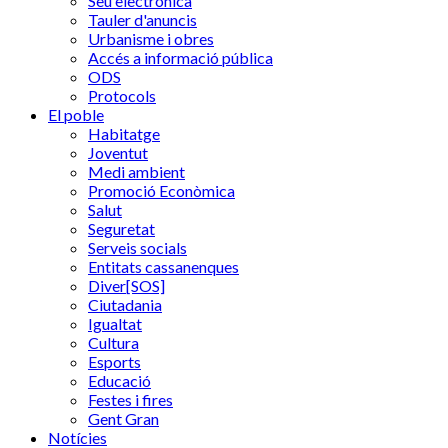
Seu electrònica
Tauler d'anuncis
Urbanisme i obres
Accés a informació pública
ODS
Protocols
El poble
Habitatge
Joventut
Medi ambient
Promoció Econòmica
Salut
Seguretat
Serveis socials
Entitats cassanenques
Diver[SOS]
Ciutadania
Igualtat
Cultura
Esports
Educació
Festes i fires
Gent Gran
Notícies