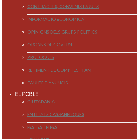
CONTRACTES, CONVENIS I AJUTS
INFORMACIÓ ECONÒMICA
OPINIONS DELS GRUPS POLÍTICS
ÒRGANS DE GOVERN
PROTOCOLS
RETIMENT DE COMPTES - PAM
TAULER D'ANUNCIS
EL POBLE
CIUTADANIA
ENTITATS CASSANENQUES
FESTES I FIRES