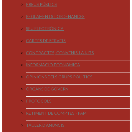
PREUS PÚBLICS
REGLAMENTS I ORDENANCES
SEU ELECTRÒNICA
CARTES DE SERVEIS
CONTRACTES, CONVENIS I AJUTS
INFORMACIÓ ECONÒMICA
OPINIONS DELS GRUPS POLÍTICS
ÒRGANS DE GOVERN
PROTOCOLS
RETIMENT DE COMPTES - PAM
TAULER D'ANUNCIS