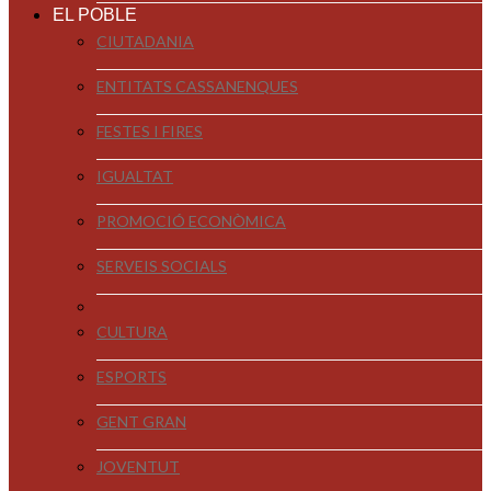
EL POBLE
CIUTADANIA
ENTITATS CASSANENQUES
FESTES I FIRES
IGUALTAT
PROMOCIÓ ECONÒMICA
SERVEIS SOCIALS
CULTURA
ESPORTS
GENT GRAN
JOVENTUT