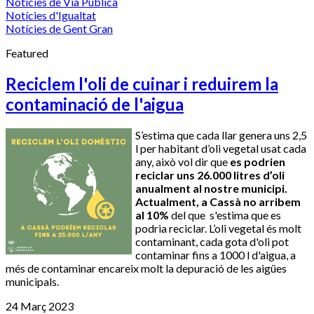
Notícies de Via Pública
Notícies d'Igualtat
Notícies de Gent Gran
Featured
Reciclem l'oli de cuinar i reduirem la
contaminació de l'aigua
S’estima que cada llar genera uns 2,5
l per habitant d’oli vegetal usat cada
any, això vol dir que
es podrien
reciclar uns 26.000 litres d’oli
anualment al nostre municipi.
Actualment, a Cassà no arribem
al 10%
del que s'estima que es
podria reciclar.
L’oli vegetal és molt
contaminant, cada gota d'oli pot
contaminar fins a 1000 l d'aigua, a
més de contaminar encareix molt la depuració de les aigües
municipals.
24 Març 2023