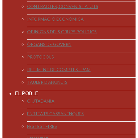
CONTRACTES, CONVENIS I AJUTS
INFORMACIÓ ECONÒMICA
OPINIONS DELS GRUPS POLÍTICS
ÒRGANS DE GOVERN
PROTOCOLS
RETIMENT DE COMPTES - PAM
TAULER D'ANUNCIS
EL POBLE
CIUTADANIA
ENTITATS CASSANENQUES
FESTES I FIRES