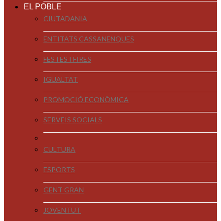
EL POBLE
CIUTADANIA
ENTITATS CASSANENQUES
FESTES I FIRES
IGUALTAT
PROMOCIÓ ECONÒMICA
SERVEIS SOCIALS
CULTURA
ESPORTS
GENT GRAN
JOVENTUT