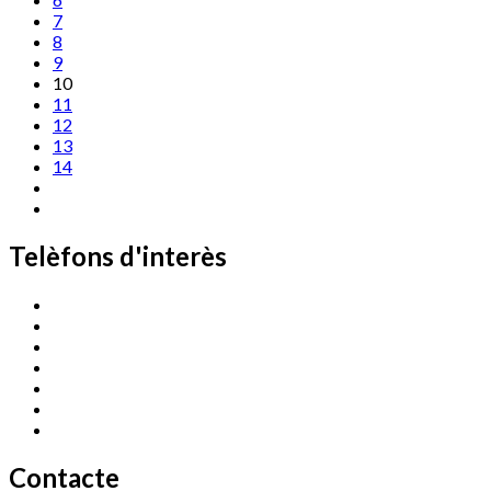
7
8
9
10
11
12
13
14
Telèfons d'interès
Cassà Jove
669 166 000
Centre Cultural Sala Galà
972 462 820
Esports (zona esportiva)
972 461 527
Promoció Econòmica
972 462 821
Ràdio Cassà
972 463 777
Serveis Socials
972 460 851
Xaloc
972 900 235
Contacte