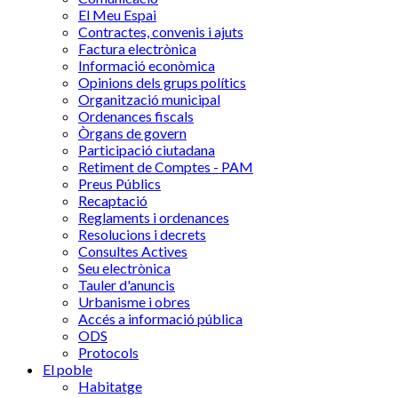
El Meu Espai
Contractes, convenis i ajuts
Factura electrònica
Informació econòmica
Opinions dels grups polítics
Organització municipal
Ordenances fiscals
Òrgans de govern
Participació ciutadana
Retiment de Comptes - PAM
Preus Públics
Recaptació
Reglaments i ordenances
Resolucions i decrets
Consultes Actives
Seu electrònica
Tauler d'anuncis
Urbanisme i obres
Accés a informació pública
ODS
Protocols
El poble
Habitatge