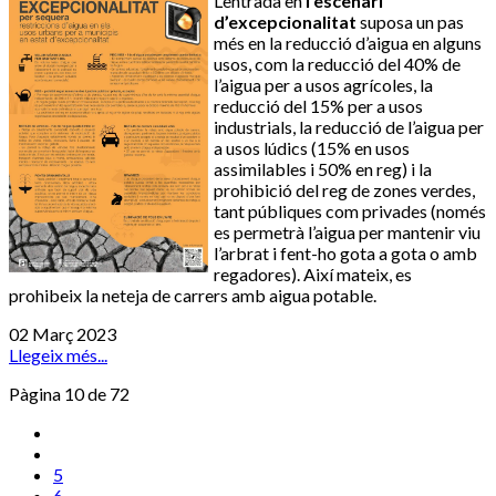
L’entrada en
l’escenari
d’excepcionalitat
suposa un pas
més en la reducció d’aigua en alguns
usos, com la reducció del 40% de
l’aigua per a usos agrícoles, la
reducció del 15% per a usos
industrials, la reducció de l’aigua per
a usos lúdics (15% en usos
assimilables i 50% en reg) i la
prohibició del reg de zones verdes,
tant públiques com privades (només
es permetrà l’aigua per mantenir viu
l’arbrat i fent-ho gota a gota o amb
regadores). Així mateix, es
prohibeix la neteja de carrers amb aigua potable.
02 Març 2023
Llegeix més...
Pàgina 10 de 72
5
6