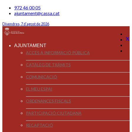
972 46 00 05
ajuntament@cassa.cat
Divendres, 7 d'agost de 2026
AJUNTAMENT
ACCÉS A INFORMACIÓ PÚBLICA
CATÀLEG DE TRÀMITS
COMUNICACIÓ
EL MEU ESPAI
ORDENANCES FISCALS
PARTICIPACIÓ CIUTADANA
RECAPTACIÓ