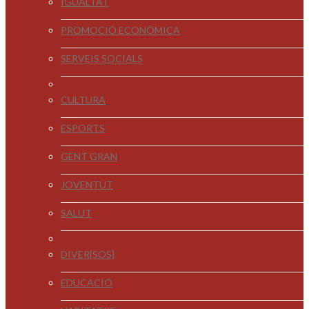
IGUALTAT
PROMOCIÓ ECONÒMICA
SERVEIS SOCIALS
CULTURA
ESPORTS
GENT GRAN
JOVENTUT
SALUT
DIVER[SOS]
EDUCACIÓ