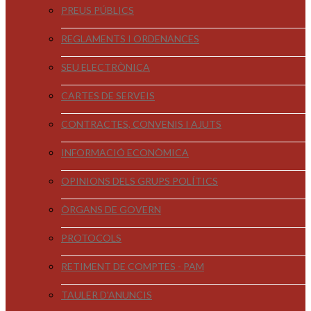
PREUS PÚBLICS
REGLAMENTS I ORDENANCES
SEU ELECTRÒNICA
CARTES DE SERVEIS
CONTRACTES, CONVENIS I AJUTS
INFORMACIÓ ECONÒMICA
OPINIONS DELS GRUPS POLÍTICS
ÒRGANS DE GOVERN
PROTOCOLS
RETIMENT DE COMPTES - PAM
TAULER D'ANUNCIS