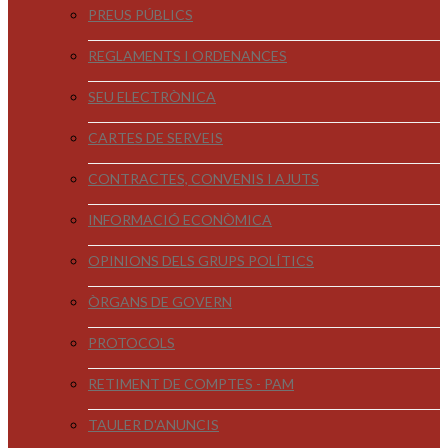
PREUS PÚBLICS
REGLAMENTS I ORDENANCES
SEU ELECTRÒNICA
CARTES DE SERVEIS
CONTRACTES, CONVENIS I AJUTS
INFORMACIÓ ECONÒMICA
OPINIONS DELS GRUPS POLÍTICS
ÒRGANS DE GOVERN
PROTOCOLS
RETIMENT DE COMPTES - PAM
TAULER D'ANUNCIS