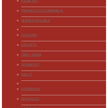
IGUALTAT
PROMOCIÓ ECONÒMICA
SERVEIS SOCIALS
CULTURA
ESPORTS
GENT GRAN
JOVENTUT
SALUT
DIVER[SOS]
EDUCACIÓ