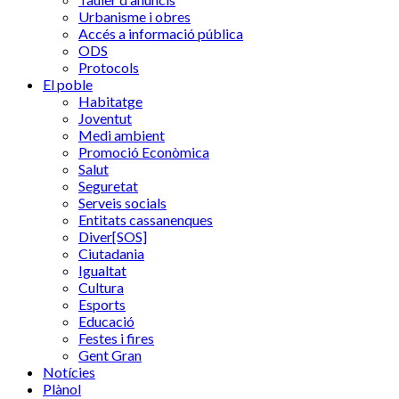
Urbanisme i obres
Accés a informació pública
ODS
Protocols
El poble
Habitatge
Joventut
Medi ambient
Promoció Econòmica
Salut
Seguretat
Serveis socials
Entitats cassanenques
Diver[SOS]
Ciutadania
Igualtat
Cultura
Esports
Educació
Festes i fires
Gent Gran
Notícies
Plànol