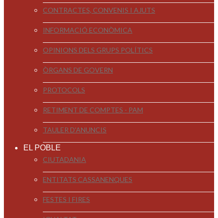
CONTRACTES, CONVENIS I AJUTS
INFORMACIÓ ECONÒMICA
OPINIONS DELS GRUPS POLÍTICS
ÒRGANS DE GOVERN
PROTOCOLS
RETIMENT DE COMPTES - PAM
TAULER D'ANUNCIS
EL POBLE
CIUTADANIA
ENTITATS CASSANENQUES
FESTES I FIRES