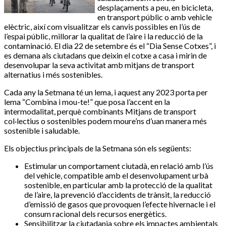
desplaçaments a peu, en bicicleta,
en transport públic o amb vehicle
elèctric, així com visualitzar els canvis possibles en l’ús de
l’espai públic, millorar la qualitat de l’aire i la reducció de la
contaminació. El dia 22 de setembre és el “Dia Sense Cotxes”, i
es demana als ciutadans que deixin el cotxe a casa i mirin de
desenvolupar la seva activitat amb mitjans de transport
alternatius i més sostenibles.
Cada any la Setmana té un lema, i aquest any 2023 porta per
lema “Combina i mou-te!” que posa l’accent en la
intermodalitat, perquè combinants Mitjans de transport
col·lectius o sostenibles podem moure’ns d’uan manera més
sostenible i saludable.
Els objectius principals de la Setmana són els següents:
Estimular un comportament ciutadà, en relació amb l’ús
del vehicle, compatible amb el desenvolupament urbà
sostenible, en particular amb la protecció de la qualitat
de l’aire, la prevenció d’accidents de trànsit, la reducció
d’emissió de gasos que provoquen l’efecte hivernacle i el
consum racional dels recursos energètics.
Sensibilitzar la ciutadania sobre els impactes ambientals