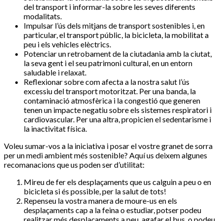
del transport i informar-la sobre les seves diferents
modalitats.
Impulsar l’ús dels mitjans de transport sostenibles i, en
particular, el transport públic, la bicicleta, la mobilitat a
peu i els vehicles elèctrics.
Potenciar un retrobament de la ciutadania amb la ciutat,
la seva gent i el seu patrimoni cultural, en un entorn
saludable i relaxat.
Reflexionar sobre com afecta a la nostra salut l’ús
excessiu del transport motoritzat. Per una banda, la
contaminació atmosfèrica i la congestió que generen
tenen un impacte negatiu sobre els sistemes respiratori i
cardiovascular. Per una altra, propicien el sedentarisme i
la inactivitat física.
Voleu sumar-vos a la iniciativa i posar el vostre granet de sorra
per un medi ambient més sostenible? Aquí us deixem algunes
recomanacions que us poden ser d’utilitat:
Mireu de fer els desplaçaments que us calguin a peu o en
bicicleta si és possible, per la salut de tots!
Repenseu la vostra manera de moure-us en els
desplaçaments cap a la feina o estudiar, potser podeu
realitzar més desplaçaments a peu, agafar el bus, o podeu