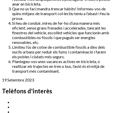
anar en bicicleta.
Que no us faci mandra trencar hàbits! Informeu-vos de
quins mitjans de transport col·lectiu teniu a l’abast i feu la
prova.
Si heu de conduir, mireu de fer-ho d’una manera més
eficient, sense grans frenades i accelerades, tancant les
finestres del vehicle, escollint vehicles que funcionin amb
combustibles no fòssils i que puguin ser energies
renovables, etc.
Limiteu l’ús de cotxe de combustible fòssils a dins dels
nuclis urbans per reduir els fums i contaminació i farem
els pobles i ciutats més segurs.
Plantegeu-vos unes vacances actives en bicicleta, o
realitzar els trajectes en tren o bus, l’avió és el mitjà de
transport més contaminant.
19 Setembre 2023
Telèfons d'interès
Cassà Jove
669 166 000
Centre Cultural Sala Galà
972 462 820
Esports (zona esportiva)
972 461 527