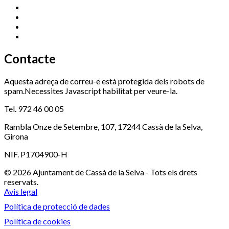
Promoció Econòmica
972 462 821
Ràdio Cassà
972 463 777
Serveis Socials
972 460 851
Xaloc
972 900 235
Contacte
Aquesta adreça de correu-e està protegida dels robots de
spam.Necessites Javascript habilitat per veure-la.
Tel. 972 46 00 05
Rambla Onze de Setembre, 107, 17244 Cassà de la Selva,
Girona
NIF. P1704900-H
© 2026 Ajuntament de Cassà de la Selva - Tots els drets
reservats.
Avis legal
Política de protecció de dades
Política de cookies