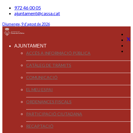
972 46 00 05
ajuntament@cassa.cat
Diumenge, 9 d'agost de 2026
AJUNTAMENT
ACCÉS A INFORMACIÓ PÚBLICA
CATÀLEG DE TRÀMITS
COMUNICACIÓ
EL MEU ESPAI
ORDENANCES FISCALS
PARTICIPACIÓ CIUTADANA
RECAPTACIÓ