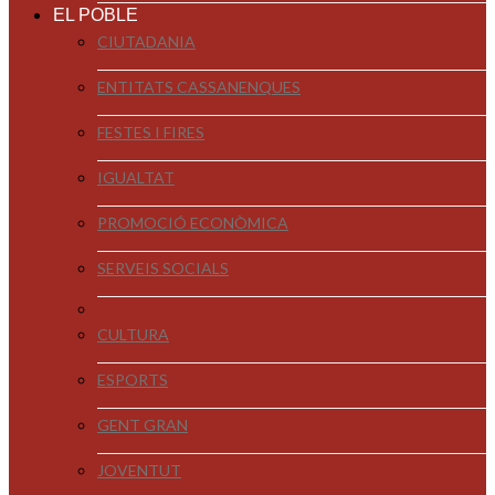
EL POBLE
CIUTADANIA
ENTITATS CASSANENQUES
FESTES I FIRES
IGUALTAT
PROMOCIÓ ECONÒMICA
SERVEIS SOCIALS
CULTURA
ESPORTS
GENT GRAN
JOVENTUT