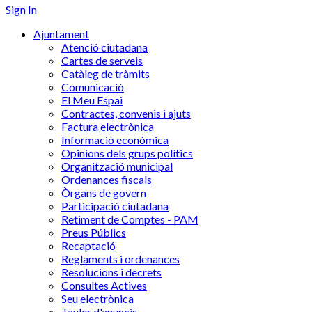
Sign In
Ajuntament
Atenció ciutadana
Cartes de serveis
Catàleg de tràmits
Comunicació
El Meu Espai
Contractes, convenis i ajuts
Factura electrònica
Informació econòmica
Opinions dels grups polítics
Organització municipal
Ordenances fiscals
Òrgans de govern
Participació ciutadana
Retiment de Comptes - PAM
Preus Públics
Recaptació
Reglaments i ordenances
Resolucions i decrets
Consultes Actives
Seu electrònica
Tauler d'anuncis