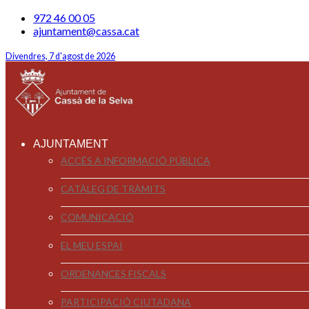
972 46 00 05
ajuntament@cassa.cat
Divendres, 7 d'agost de 2026
AJUNTAMENT
ACCÉS A INFORMACIÓ PÚBLICA
CATÀLEG DE TRÀMITS
COMUNICACIÓ
EL MEU ESPAI
ORDENANCES FISCALS
PARTICIPACIÓ CIUTADANA