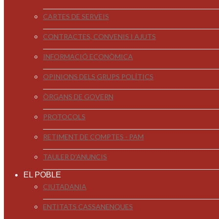
CARTES DE SERVEIS
CONTRACTES, CONVENIS I AJUTS
INFORMACIÓ ECONÒMICA
OPINIONS DELS GRUPS POLÍTICS
ÒRGANS DE GOVERN
PROTOCOLS
RETIMENT DE COMPTES - PAM
TAULER D'ANUNCIS
EL POBLE
CIUTADANIA
ENTITATS CASSANENQUES