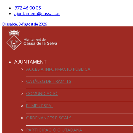
972 46 00 05
ajuntament@cassa.cat
Dissabte, 8 d'agost de 2026
AJUNTAMENT
ACCÉS A INFORMACIÓ PÚBLICA
CATÀLEG DE TRÀMITS
COMUNICACIÓ
EL MEU ESPAI
ORDENANCES FISCALS
PARTICIPACIÓ CIUTADANA