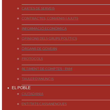
CARTES DE SERVEIS
CONTRACTES, CONVENIS I AJUTS
INFORMACIÓ ECONÒMICA
OPINIONS DELS GRUPS POLÍTICS
ÒRGANS DE GOVERN
PROTOCOLS
RETIMENT DE COMPTES - PAM
TAULER D'ANUNCIS
EL POBLE
CIUTADANIA
ENTITATS CASSANENQUES