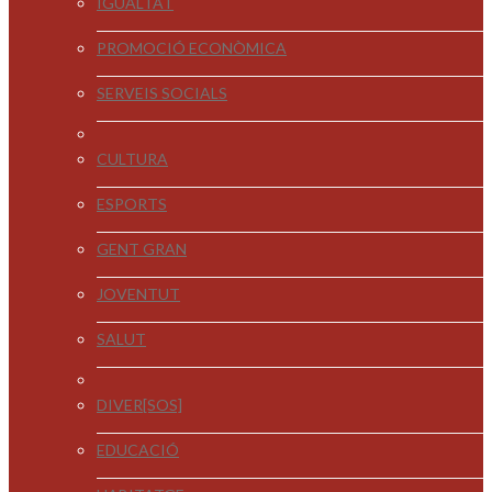
IGUALTAT
PROMOCIÓ ECONÒMICA
SERVEIS SOCIALS
CULTURA
ESPORTS
GENT GRAN
JOVENTUT
SALUT
DIVER[SOS]
EDUCACIÓ