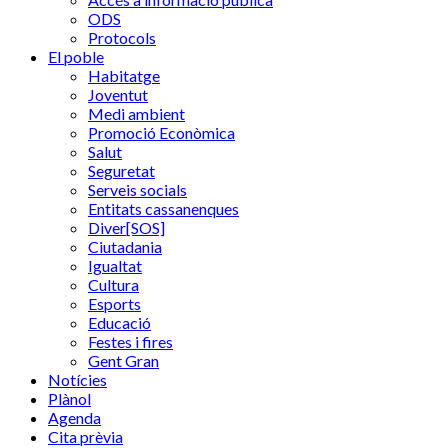
ODS
Protocols
El poble
Habitatge
Joventut
Medi ambient
Promoció Econòmica
Salut
Seguretat
Serveis socials
Entitats cassanenques
Diver[SOS]
Ciutadania
Igualtat
Cultura
Esports
Educació
Festes i fires
Gent Gran
Notícies
Plànol
Agenda
Cita prèvia