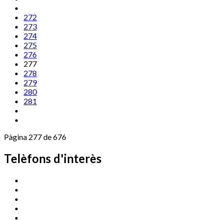
272
273
274
275
276
277
278
279
280
281
Pàgina 277 de 676
Telèfons d'interès
Cassà Jove
669 166 000
Centre Cultural Sala Galà
972 462 820
Esports (zona esportiva)
972 461 527
Promoció Econòmica
972 462 821
Ràdio Cassà
972 463 777