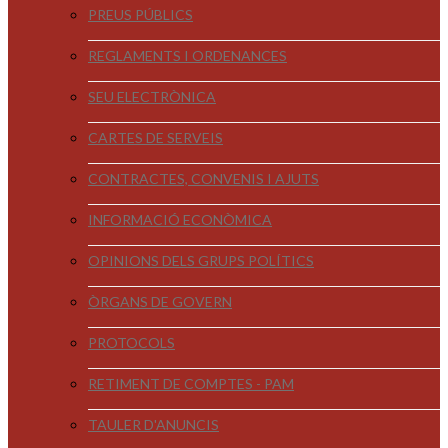
PREUS PÚBLICS
REGLAMENTS I ORDENANCES
SEU ELECTRÒNICA
CARTES DE SERVEIS
CONTRACTES, CONVENIS I AJUTS
INFORMACIÓ ECONÒMICA
OPINIONS DELS GRUPS POLÍTICS
ÒRGANS DE GOVERN
PROTOCOLS
RETIMENT DE COMPTES - PAM
TAULER D'ANUNCIS