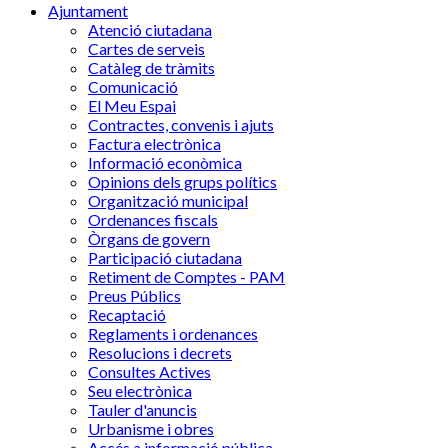
Ajuntament
Atenció ciutadana
Cartes de serveis
Catàleg de tràmits
Comunicació
El Meu Espai
Contractes, convenis i ajuts
Factura electrònica
Informació econòmica
Opinions dels grups polítics
Organització municipal
Ordenances fiscals
Òrgans de govern
Participació ciutadana
Retiment de Comptes - PAM
Preus Públics
Recaptació
Reglaments i ordenances
Resolucions i decrets
Consultes Actives
Seu electrònica
Tauler d'anuncis
Urbanisme i obres
Accés a informació pública