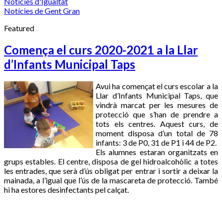
Notícies d'Igualtat
Notícies de Gent Gran
Featured
Comença el curs 2020-2021 a la Llar
d’Infants Municipal Taps
Avui ha començat el curs escolar a la
Llar d’Infants
Municipal Taps
, que
vindrà marcat per les mesures de
protecció que s’han de prendre a
tots els centres. Aquest curs, de
moment disposa d’un total de 78
infants: 3 de P0, 31 de P1 i 44 de P2.
Els alumnes estaran organitzats en
grups estables. El centre, disposa de gel hidroalcohòlic a totes
les entrades, que serà d’ús obligat per entrar i sortir a deixar la
mainada, a l’igual que l’ús de la
mascareta
de protecció. També
hi ha estores desinfectants pel calçat.