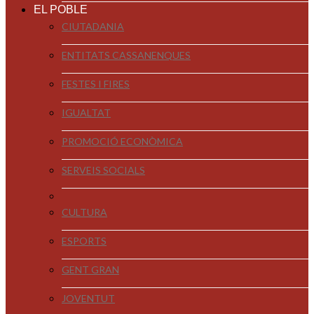
EL POBLE
CIUTADANIA
ENTITATS CASSANENQUES
FESTES I FIRES
IGUALTAT
PROMOCIÓ ECONÒMICA
SERVEIS SOCIALS
CULTURA
ESPORTS
GENT GRAN
JOVENTUT