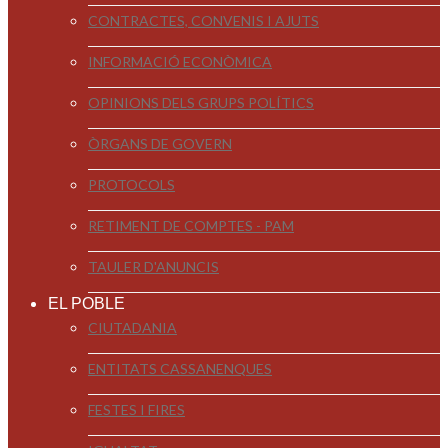
CONTRACTES, CONVENIS I AJUTS
INFORMACIÓ ECONÒMICA
OPINIONS DELS GRUPS POLÍTICS
ÒRGANS DE GOVERN
PROTOCOLS
RETIMENT DE COMPTES - PAM
TAULER D'ANUNCIS
EL POBLE
CIUTADANIA
ENTITATS CASSANENQUES
FESTES I FIRES