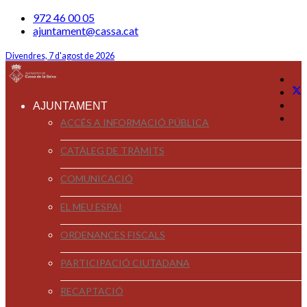
972 46 00 05
ajuntament@cassa.cat
Divendres, 7 d'agost de 2026
AJUNTAMENT
ACCÉS A INFORMACIÓ PÚBLICA
CATÀLEG DE TRÀMITS
COMUNICACIÓ
EL MEU ESPAI
ORDENANCES FISCALS
PARTICIPACIÓ CIUTADANA
RECAPTACIÓ