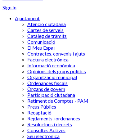
Sign In
Ajuntament
Atenció ciutadana
Cartes de serveis
Catàleg de tràmits
Comunicació
El Meu Espai
Contractes, convenis i ajuts
Factura electrònica
Informació econòmica
Opinions dels grups polítics
Organització municipal
Ordenances fiscals
Òrgans de govern
Participació ciutadana
Retiment de Comptes - PAM
Preus Públics
Recaptació
Reglaments i ordenances
Resolucions i decrets
Consultes Actives
Seu electrònica