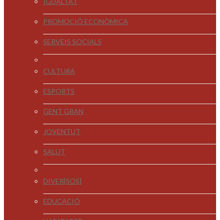
IGUALTAT
PROMOCIÓ ECONÒMICA
SERVEIS SOCIALS
CULTURA
ESPORTS
GENT GRAN
JOVENTUT
SALUT
DIVER[SOS]
EDUCACIÓ