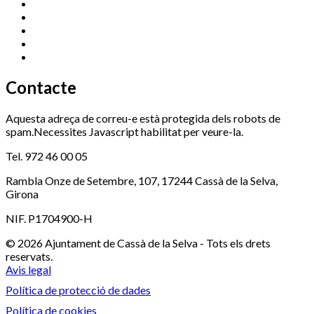
Esports (zona esportiva)
972 461 527
Promoció Econòmica
972 462 821
Ràdio Cassà
972 463 777
Serveis Socials
972 460 851
Xaloc
972 900 235
Contacte
Aquesta adreça de correu-e està protegida dels robots de
spam.Necessites Javascript habilitat per veure-la.
Tel. 972 46 00 05
Rambla Onze de Setembre, 107, 17244 Cassà de la Selva,
Girona
NIF. P1704900-H
© 2026 Ajuntament de Cassà de la Selva - Tots els drets
reservats.
Avis legal
Política de protecció de dades
Política de cookies