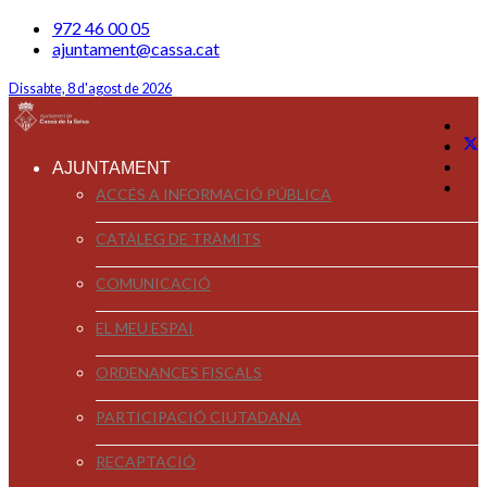
972 46 00 05
ajuntament@cassa.cat
Dissabte, 8 d'agost de 2026
AJUNTAMENT
ACCÉS A INFORMACIÓ PÚBLICA
CATÀLEG DE TRÀMITS
COMUNICACIÓ
EL MEU ESPAI
ORDENANCES FISCALS
PARTICIPACIÓ CIUTADANA
RECAPTACIÓ