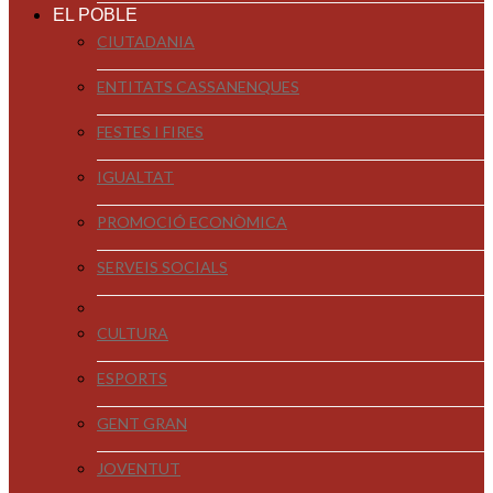
EL POBLE
CIUTADANIA
ENTITATS CASSANENQUES
FESTES I FIRES
IGUALTAT
PROMOCIÓ ECONÒMICA
SERVEIS SOCIALS
CULTURA
ESPORTS
GENT GRAN
JOVENTUT