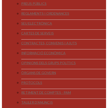
PREUS PÚBLICS
REGLAMENTS I ORDENANCES
SEU ELECTRÒNICA
CARTES DE SERVEIS
CONTRACTES, CONVENIS I AJUTS
INFORMACIÓ ECONÒMICA
OPINIONS DELS GRUPS POLÍTICS
ÒRGANS DE GOVERN
PROTOCOLS
RETIMENT DE COMPTES - PAM
TAULER D'ANUNCIS