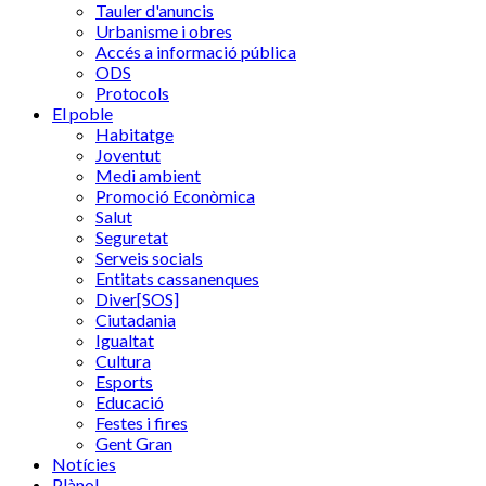
Tauler d'anuncis
Urbanisme i obres
Accés a informació pública
ODS
Protocols
El poble
Habitatge
Joventut
Medi ambient
Promoció Econòmica
Salut
Seguretat
Serveis socials
Entitats cassanenques
Diver[SOS]
Ciutadania
Igualtat
Cultura
Esports
Educació
Festes i fires
Gent Gran
Notícies
Plànol