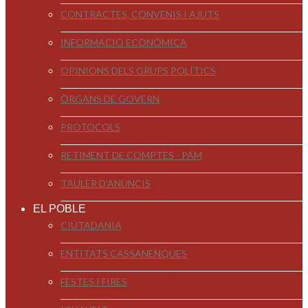
CONTRACTES, CONVENIS I AJUTS
INFORMACIÓ ECONÒMICA
OPINIONS DELS GRUPS POLÍTICS
ÒRGANS DE GOVERN
PROTOCOLS
RETIMENT DE COMPTES - PAM
TAULER D'ANUNCIS
EL POBLE
CIUTADANIA
ENTITATS CASSANENQUES
FESTES I FIRES