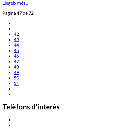
Llegeix més...
Pàgina 47 de 72
42
43
44
45
46
47
48
49
50
51
Telèfons d'interès
Cassà Jove
669 166 000
Centre Cultural Sala Galà
972 462 820