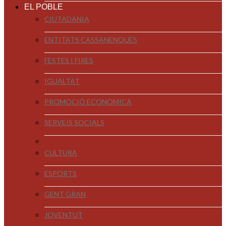
EL POBLE
CIUTADANIA
ENTITATS CASSANENQUES
FESTES I FIRES
IGUALTAT
PROMOCIÓ ECONÒMICA
SERVEIS SOCIALS
CULTURA
ESPORTS
GENT GRAN
JOVENTUT