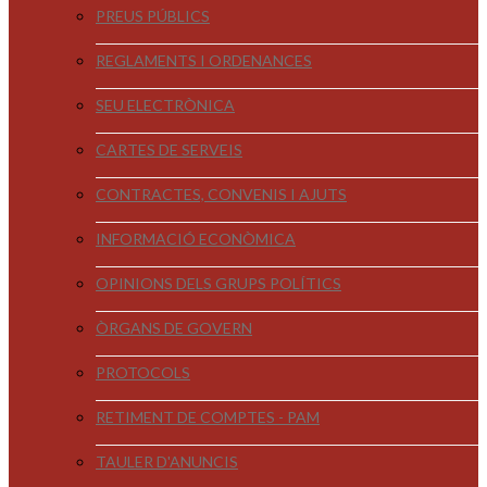
PREUS PÚBLICS
REGLAMENTS I ORDENANCES
SEU ELECTRÒNICA
CARTES DE SERVEIS
CONTRACTES, CONVENIS I AJUTS
INFORMACIÓ ECONÒMICA
OPINIONS DELS GRUPS POLÍTICS
ÒRGANS DE GOVERN
PROTOCOLS
RETIMENT DE COMPTES - PAM
TAULER D'ANUNCIS