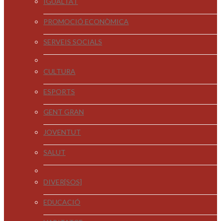
IGUALTAT
PROMOCIÓ ECONÒMICA
SERVEIS SOCIALS
CULTURA
ESPORTS
GENT GRAN
JOVENTUT
SALUT
DIVER[SOS]
EDUCACIÓ