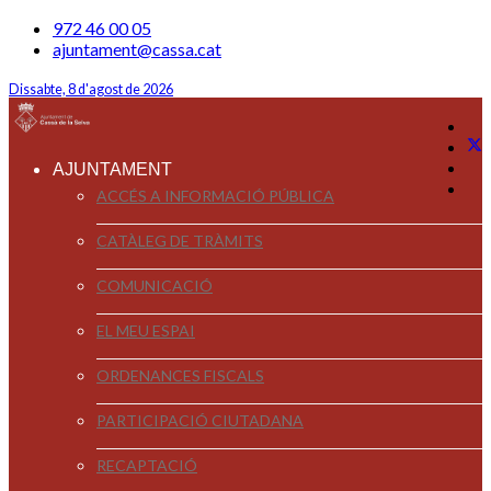
972 46 00 05
ajuntament@cassa.cat
Dissabte, 8 d'agost de 2026
AJUNTAMENT
ACCÉS A INFORMACIÓ PÚBLICA
CATÀLEG DE TRÀMITS
COMUNICACIÓ
EL MEU ESPAI
ORDENANCES FISCALS
PARTICIPACIÓ CIUTADANA
RECAPTACIÓ