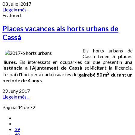
03 Juliol 2017
Llegeix més...
Featured
Places vacances als horts urbans de
Cassà
Els horts urbans de
Cassà tenen
5 places
lliures
. Els interessats en ocupar-les cal que presentin
una
instància a l'Ajuntament de Cassà
sol·licitant la llicència.
2
L'espai d'hort per a cada usuari és de
gairebé 50 m
durant un
període de 4 anys
.
29 Juny 2017
Llegeix més...
Pàgina 44 de 72
39
40