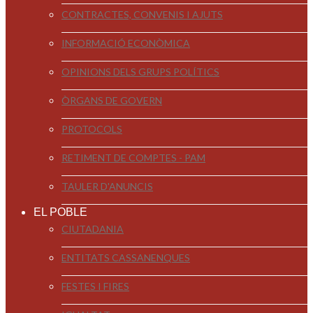
CONTRACTES, CONVENIS I AJUTS
INFORMACIÓ ECONÒMICA
OPINIONS DELS GRUPS POLÍTICS
ÒRGANS DE GOVERN
PROTOCOLS
RETIMENT DE COMPTES - PAM
TAULER D'ANUNCIS
EL POBLE
CIUTADANIA
ENTITATS CASSANENQUES
FESTES I FIRES