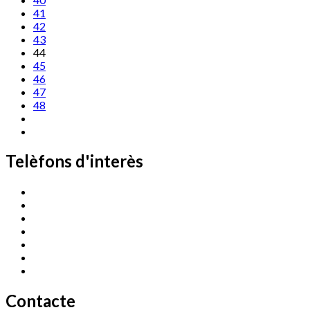
41
42
43
44
45
46
47
48
Telèfons d'interès
Cassà Jove
669 166 000
Centre Cultural Sala Galà
972 462 820
Esports (zona esportiva)
972 461 527
Promoció Econòmica
972 462 821
Ràdio Cassà
972 463 777
Serveis Socials
972 460 851
Xaloc
972 900 235
Contacte