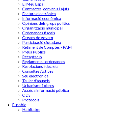
El Meu Espai
Contractes, convenis i ajuts
Factura electrònica
Informació econòmica
Opinions dels grups polítics
Organització municipal
Ordenances fiscals
Òrgans de govern
Participació ciutadana
Retiment de Comptes - PAM
Preus Públics
Recaptació
Reglaments i ordenances
Resolucions i decrets
Consultes Actives
Seu electrònica
Tauler d'anuncis
Urbanisme i obres
Accés a informació pública
ODS
Protocols
El poble
Habitatge