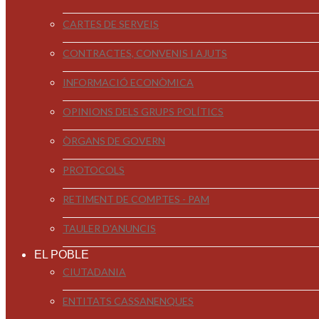
CARTES DE SERVEIS
CONTRACTES, CONVENIS I AJUTS
INFORMACIÓ ECONÒMICA
OPINIONS DELS GRUPS POLÍTICS
ÒRGANS DE GOVERN
PROTOCOLS
RETIMENT DE COMPTES - PAM
TAULER D'ANUNCIS
EL POBLE
CIUTADANIA
ENTITATS CASSANENQUES