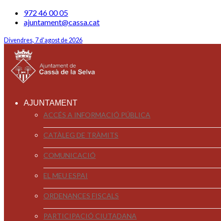
972 46 00 05
ajuntament@cassa.cat
Divendres, 7 d'agost de 2026
AJUNTAMENT
ACCÉS A INFORMACIÓ PÚBLICA
CATÀLEG DE TRÀMITS
COMUNICACIÓ
EL MEU ESPAI
ORDENANCES FISCALS
PARTICIPACIÓ CIUTADANA