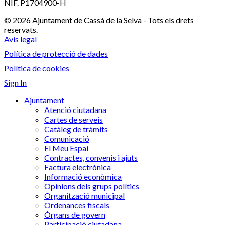
NIF. P1704900-H
© 2026 Ajuntament de Cassà de la Selva - Tots els drets
reservats.
Avis legal
Política de protecció de dades
Política de cookies
Sign In
Ajuntament
Atenció ciutadana
Cartes de serveis
Catàleg de tràmits
Comunicació
El Meu Espai
Contractes, convenis i ajuts
Factura electrònica
Informació econòmica
Opinions dels grups polítics
Organització municipal
Ordenances fiscals
Òrgans de govern
Participació ciutadana