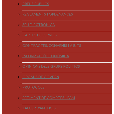
PREUS PÚBLICS
REGLAMENTS I ORDENANCES
SEU ELECTRÒNICA
CARTES DE SERVEIS
CONTRACTES, CONVENIS I AJUTS
INFORMACIÓ ECONÒMICA
OPINIONS DELS GRUPS POLÍTICS
ÒRGANS DE GOVERN
PROTOCOLS
RETIMENT DE COMPTES - PAM
TAULER D'ANUNCIS