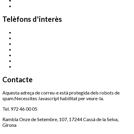
Telèfons d'interès
Cassà Jove
669 166 000
Centre Cultural Sala Galà
972 462 820
Esports (zona esportiva)
972 461 527
Promoció Econòmica
972 462 821
Ràdio Cassà
972 463 777
Serveis Socials
972 460 851
Xaloc
972 900 235
Contacte
Aquesta adreça de correu-e està protegida dels robots de
spam.Necessites Javascript habilitat per veure-la.
Tel. 972 46 00 05
Rambla Onze de Setembre, 107, 17244 Cassà de la Selva,
Girona