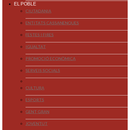
EL POBLE
CIUTADANIA
ENTITATS CASSANENQUES
FESTES I FIRES
IGUALTAT
PROMOCIÓ ECONÒMICA
SERVEIS SOCIALS
CULTURA
ESPORTS
GENT GRAN
JOVENTUT