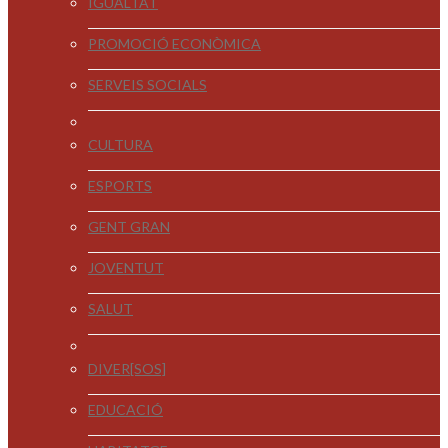
IGUALTAT
PROMOCIÓ ECONÒMICA
SERVEIS SOCIALS
CULTURA
ESPORTS
GENT GRAN
JOVENTUT
SALUT
DIVER[SOS]
EDUCACIÓ