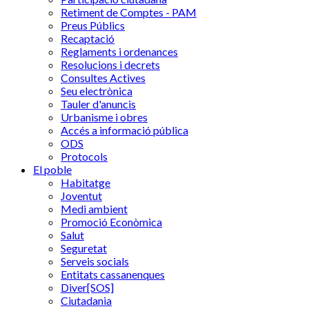
Retiment de Comptes - PAM
Preus Públics
Recaptació
Reglaments i ordenances
Resolucions i decrets
Consultes Actives
Seu electrònica
Tauler d'anuncis
Urbanisme i obres
Accés a informació pública
ODS
Protocols
El poble
Habitatge
Joventut
Medi ambient
Promoció Econòmica
Salut
Seguretat
Serveis socials
Entitats cassanenques
Diver[SOS]
Ciutadania