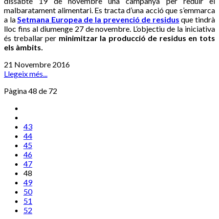
dissabte 19 de novembre una campanya per reduir el
malbaratament alimentari. Es tracta d’una acció que s’emmarca
a la
Setmana Europea de la prevenció de residus
que tindrà
lloc fins al diumenge 27 de novembre. L’objectiu de la iniciativa
és treballar per
minimitzar la producció de residus en tots
els àmbits.
21 Novembre 2016
Llegeix més...
Pàgina 48 de 72
43
44
45
46
47
48
49
50
51
52