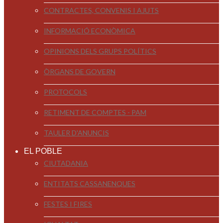
CONTRACTES, CONVENIS I AJUTS
INFORMACIÓ ECONÒMICA
OPINIONS DELS GRUPS POLÍTICS
ÒRGANS DE GOVERN
PROTOCOLS
RETIMENT DE COMPTES - PAM
TAULER D'ANUNCIS
EL POBLE
CIUTADANIA
ENTITATS CASSANENQUES
FESTES I FIRES