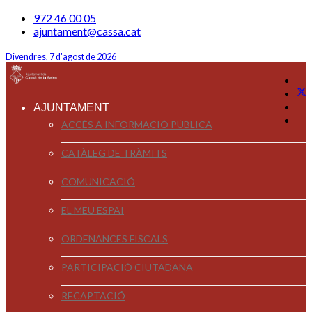
972 46 00 05
ajuntament@cassa.cat
Divendres, 7 d'agost de 2026
AJUNTAMENT
ACCÉS A INFORMACIÓ PÚBLICA
CATÀLEG DE TRÀMITS
COMUNICACIÓ
EL MEU ESPAI
ORDENANCES FISCALS
PARTICIPACIÓ CIUTADANA
RECAPTACIÓ