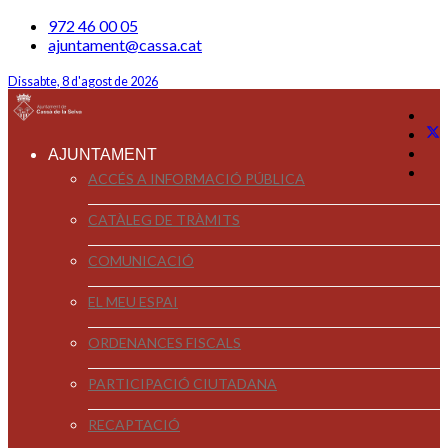
972 46 00 05
ajuntament@cassa.cat
Dissabte, 8 d'agost de 2026
AJUNTAMENT
ACCÉS A INFORMACIÓ PÚBLICA
CATÀLEG DE TRÀMITS
COMUNICACIÓ
EL MEU ESPAI
ORDENANCES FISCALS
PARTICIPACIÓ CIUTADANA
RECAPTACIÓ