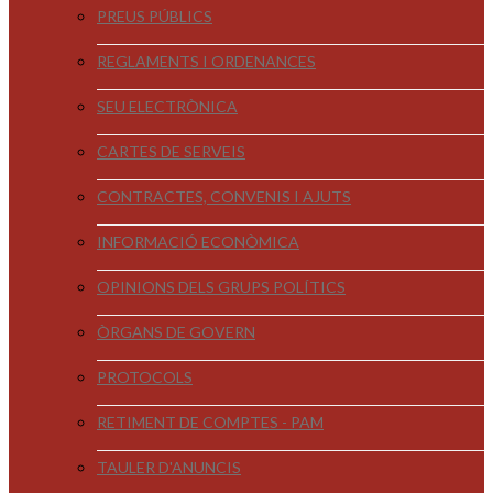
PREUS PÚBLICS
REGLAMENTS I ORDENANCES
SEU ELECTRÒNICA
CARTES DE SERVEIS
CONTRACTES, CONVENIS I AJUTS
INFORMACIÓ ECONÒMICA
OPINIONS DELS GRUPS POLÍTICS
ÒRGANS DE GOVERN
PROTOCOLS
RETIMENT DE COMPTES - PAM
TAULER D'ANUNCIS