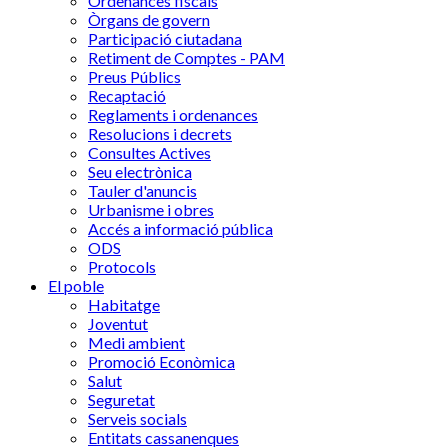
Ordenances fiscals
Òrgans de govern
Participació ciutadana
Retiment de Comptes - PAM
Preus Públics
Recaptació
Reglaments i ordenances
Resolucions i decrets
Consultes Actives
Seu electrònica
Tauler d'anuncis
Urbanisme i obres
Accés a informació pública
ODS
Protocols
El poble
Habitatge
Joventut
Medi ambient
Promoció Econòmica
Salut
Seguretat
Serveis socials
Entitats cassanenques