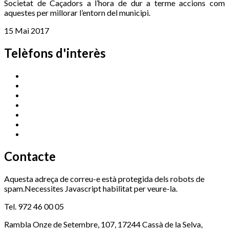
Societat de Caçadors a l’hora de dur a terme accions com
aquestes per millorar l’entorn del municipi.
15 Mai 2017
Telèfons d'interès
Cassà Jove
669 166 000
Centre Cultural Sala Galà
972 462 820
Esports (zona esportiva)
972 461 527
Promoció Econòmica
972 462 821
Ràdio Cassà
972 463 777
Serveis Socials
972 460 851
Xaloc
972 900 235
Contacte
Aquesta adreça de correu-e està protegida dels robots de
spam.Necessites Javascript habilitat per veure-la.
Tel. 972 46 00 05
Rambla Onze de Setembre, 107, 17244 Cassà de la Selva,