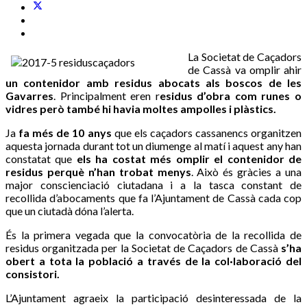
La Societat de Caçadors
de Cassà va omplir ahir
un contenidor amb residus abocats als boscos de les
Gavarres
. Principalment eren r
esidus d’obra com runes o
vidres però també hi havia moltes ampolles i plàstics.
Ja
fa més de 10 anys
que els caçadors cassanencs organitzen
aquesta jornada durant tot un diumenge al matí i aquest any han
constatat que
els ha costat més omplir el contenidor de
residus perquè n’han trobat menys
. Això és gràcies a una
major conscienciació ciutadana i a la tasca constant de
recollida d’abocaments que fa l’Ajuntament de Cassà cada cop
que un ciutadà dóna l’alerta.
És la primera vegada que la convocatòria de la recollida de
residus organitzada per la Societat de Caçadors de Cassà
s’ha
obert a tota la població a través de la col·laboració del
consistori.
L’Ajuntament agraeix la participació desinteressada de la