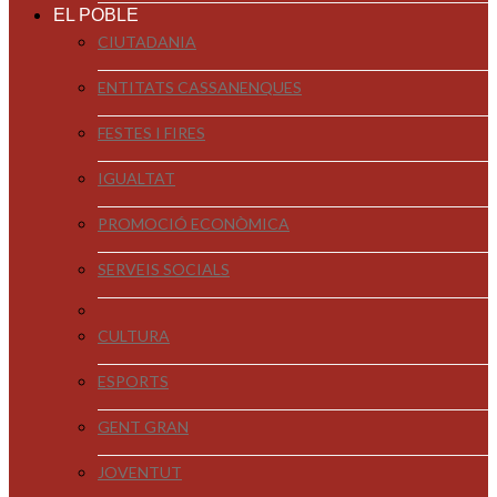
EL POBLE
CIUTADANIA
ENTITATS CASSANENQUES
FESTES I FIRES
IGUALTAT
PROMOCIÓ ECONÒMICA
SERVEIS SOCIALS
CULTURA
ESPORTS
GENT GRAN
JOVENTUT