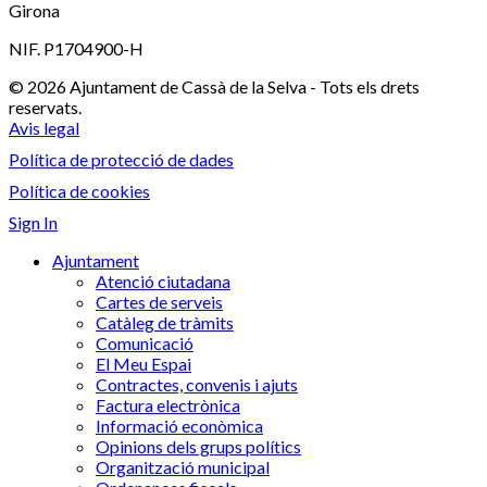
Girona
NIF. P1704900-H
© 2026 Ajuntament de Cassà de la Selva - Tots els drets
reservats.
Avis legal
Política de protecció de dades
Política de cookies
Sign In
Ajuntament
Atenció ciutadana
Cartes de serveis
Catàleg de tràmits
Comunicació
El Meu Espai
Contractes, convenis i ajuts
Factura electrònica
Informació econòmica
Opinions dels grups polítics
Organització municipal