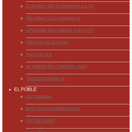
CONTRACTES, CONVENIS I AJUTS
INFORMACIÓ ECONÒMICA
OPINIONS DELS GRUPS POLÍTICS
ÒRGANS DE GOVERN
PROTOCOLS
RETIMENT DE COMPTES - PAM
TAULER D'ANUNCIS
EL POBLE
CIUTADANIA
ENTITATS CASSANENQUES
FESTES I FIRES