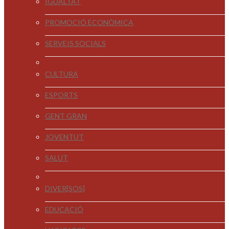
IGUALTAT
PROMOCIÓ ECONÒMICA
SERVEIS SOCIALS
CULTURA
ESPORTS
GENT GRAN
JOVENTUT
SALUT
DIVER[SOS]
EDUCACIÓ