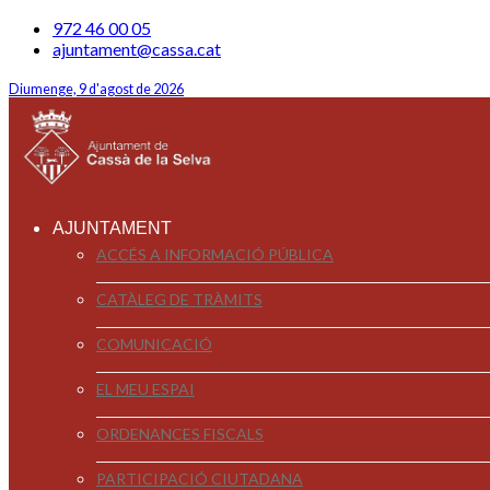
972 46 00 05
ajuntament@cassa.cat
Diumenge, 9 d'agost de 2026
AJUNTAMENT
ACCÉS A INFORMACIÓ PÚBLICA
CATÀLEG DE TRÀMITS
COMUNICACIÓ
EL MEU ESPAI
ORDENANCES FISCALS
PARTICIPACIÓ CIUTADANA