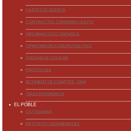
CARTES DE SERVEIS
CONTRACTES, CONVENIS I AJUTS
INFORMACIÓ ECONÒMICA
OPINIONS DELS GRUPS POLÍTICS
ÒRGANS DE GOVERN
PROTOCOLS
RETIMENT DE COMPTES - PAM
TAULER D'ANUNCIS
EL POBLE
CIUTADANIA
ENTITATS CASSANENQUES