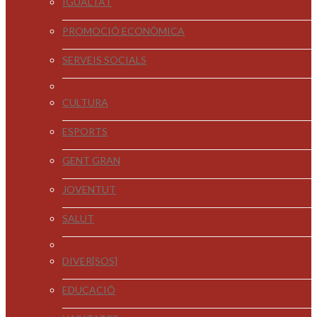
IGUALTAT
PROMOCIÓ ECONÒMICA
SERVEIS SOCIALS
CULTURA
ESPORTS
GENT GRAN
JOVENTUT
SALUT
DIVER[SOS]
EDUCACIÓ