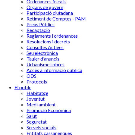
Ordenances fiscals
Òrgans de govern
Participació ciutadana
Retiment de Comptes - PAM
Preus Públics
Recaptació
Reglaments i ordenances
Resolucions i decrets
Consultes Actives
Seu electrònica
Tauler d'anuncis
Urbanisme i obres
Accés a informació pública
ODS
Protocols
El poble
Habitatge
Joventut
Medi ambient
Promoció Econòmica
Salut
Seguretat
Serveis socials
Entitats cassanenques