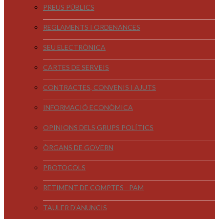
PREUS PÚBLICS
REGLAMENTS I ORDENANCES
SEU ELECTRÒNICA
CARTES DE SERVEIS
CONTRACTES, CONVENIS I AJUTS
INFORMACIÓ ECONÒMICA
OPINIONS DELS GRUPS POLÍTICS
ÒRGANS DE GOVERN
PROTOCOLS
RETIMENT DE COMPTES - PAM
TAULER D'ANUNCIS