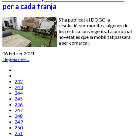
per a cada franja
S'ha publicat al DOGC la
resolució que modifica algunes de
les restriccions vigents. La principal
novetat és que la mobilitat passarà
a ser comarcal.
06 Febrer 2021
Llegeix més...
242
243
244
245
246
247
248
249
250
251