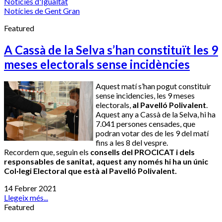
Notícies d'Igualtat
Notícies de Gent Gran
Featured
A Cassà de la Selva s’han constituït les 9
meses electorals sense incidències
Aquest matí s’han pogut constituir
sense incidencies, les 9 meses
electorals,
al Pavelló Polivalent
.
Aquest any a Cassà de la Selva, hi ha
7.041 persones censades, que
podran votar des de les 9 del matí
fins a les 8 del vespre.
Recordem que, seguin els
consells del PROCICAT i dels
responsables de sanitat, aquest any només hi ha un únic
Col·legi Electoral que està al Pavelló Polivalent.
14 Febrer 2021
Llegeix més...
Featured