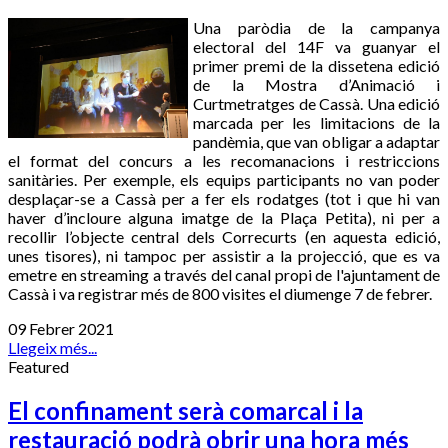
Una paròdia de la campanya
electoral del 14F va guanyar el
primer premi de la dissetena edició
de la Mostra d’Animació i
Curtmetratges de Cassà. Una edició
marcada per les limitacions de la
pandèmia, que van obligar a adaptar
el format del concurs a les recomanacions i restriccions
sanitàries. Per exemple, els equips participants no van poder
desplaçar-se a Cassà per a fer els rodatges (tot i que hi van
haver d’incloure alguna imatge de la Plaça Petita), ni per a
recollir l’objecte central dels Correcurts (en aquesta edició,
unes tisores), ni tampoc per assistir a la projecció, que es va
emetre en streaming a través del canal propi de l'ajuntament de
Cassà i va registrar més de 800 visites el diumenge 7 de febrer.
09 Febrer 2021
Llegeix més...
Featured
El confinament serà comarcal i la
restauració podrà obrir una hora més