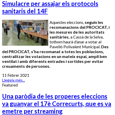
Simulacre per assajar els protocols
sanitaris del 14F
Aquestes eleccions,
seguin les
recomanacions del PROCICAT, i
les mesures de les autoritats
sanitàries,
a Cassà de la Selva,
tothom haurà d’anar a votar al
Pavelló Polivalent Municipal.
Des
del PROCICAT, s’ha recomanat a totes les poblacions,
centralitzar les votacions en un mateix espai, ampli ben
ventilat i amb diferents entrades i sortides per evitar
creuaments de persones.
11 Febrer 2021
Llegeix més...
Featured
Una paròdia de les properes eleccions
va guanyar el 17è Correcurts, que es va
emetre per streaming