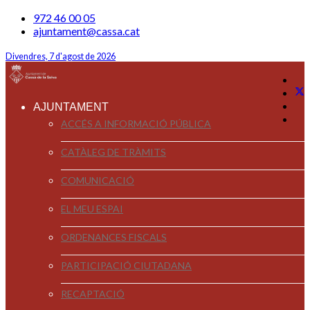
972 46 00 05
ajuntament@cassa.cat
Divendres, 7 d'agost de 2026
AJUNTAMENT
ACCÉS A INFORMACIÓ PÚBLICA
CATÀLEG DE TRÀMITS
COMUNICACIÓ
EL MEU ESPAI
ORDENANCES FISCALS
PARTICIPACIÓ CIUTADANA
RECAPTACIÓ