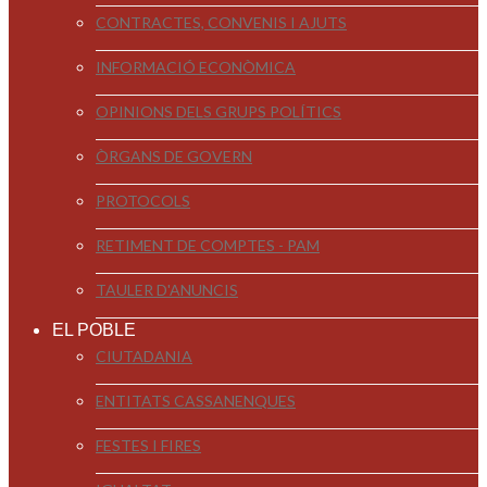
CONTRACTES, CONVENIS I AJUTS
INFORMACIÓ ECONÒMICA
OPINIONS DELS GRUPS POLÍTICS
ÒRGANS DE GOVERN
PROTOCOLS
RETIMENT DE COMPTES - PAM
TAULER D'ANUNCIS
EL POBLE
CIUTADANIA
ENTITATS CASSANENQUES
FESTES I FIRES