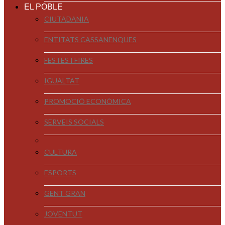
EL POBLE
CIUTADANIA
ENTITATS CASSANENQUES
FESTES I FIRES
IGUALTAT
PROMOCIÓ ECONÒMICA
SERVEIS SOCIALS
CULTURA
ESPORTS
GENT GRAN
JOVENTUT