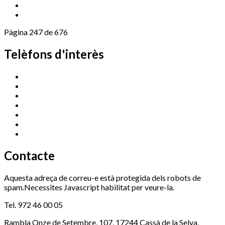
Pàgina 247 de 676
Telèfons d'interès
Cassà Jove
669 166 000
Centre Cultural Sala Galà
972 462 820
Esports (zona esportiva)
972 461 527
Promoció Econòmica
972 462 821
Ràdio Cassà
972 463 777
Serveis Socials
972 460 851
Xaloc
972 900 235
Contacte
Aquesta adreça de correu-e està protegida dels robots de
spam.Necessites Javascript habilitat per veure-la.
Tel. 972 46 00 05
Rambla Onze de Setembre, 107, 17244 Cassà de la Selva,