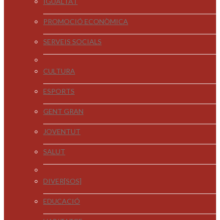
IGUALTAT
PROMOCIÓ ECONÒMICA
SERVEIS SOCIALS
CULTURA
ESPORTS
GENT GRAN
JOVENTUT
SALUT
DIVER[SOS]
EDUCACIÓ