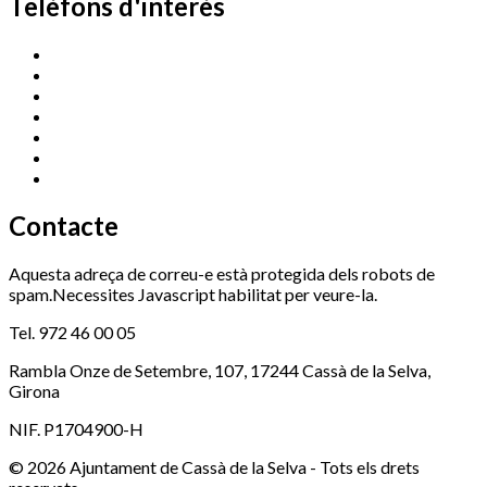
Telèfons d'interès
Cassà Jove
669 166 000
Centre Cultural Sala Galà
972 462 820
Esports (zona esportiva)
972 461 527
Promoció Econòmica
972 462 821
Ràdio Cassà
972 463 777
Serveis Socials
972 460 851
Xaloc
972 900 235
Contacte
Aquesta adreça de correu-e està protegida dels robots de
spam.Necessites Javascript habilitat per veure-la.
Tel. 972 46 00 05
Rambla Onze de Setembre, 107, 17244 Cassà de la Selva,
Girona
NIF. P1704900-H
© 2026 Ajuntament de Cassà de la Selva - Tots els drets