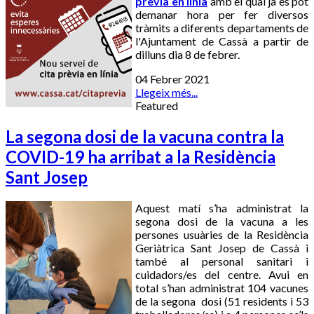
prèvia en línia
amb el qual ja es pot
demanar hora per fer diversos
tràmits a diferents departaments de
l'Ajuntament de Cassà a partir de
dilluns dia 8 de febrer.
04 Febrer 2021
Llegeix més...
Featured
La segona dosi de la vacuna contra la
COVID-19 ha arribat a la Residència
Sant Josep
Aquest matí s’ha administrat la
segona dosi de la vacuna a les
persones usuàries de la Residència
Geriàtrica Sant Josep de Cassà i
també al personal sanitari i
cuidadors/es del centre. Avui en
total s’han administrat 104 vacunes
de la segona dosi (51 residents i 53