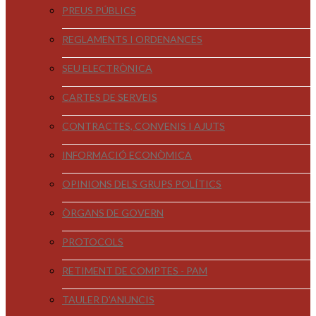
PREUS PÚBLICS
REGLAMENTS I ORDENANCES
SEU ELECTRÒNICA
CARTES DE SERVEIS
CONTRACTES, CONVENIS I AJUTS
INFORMACIÓ ECONÒMICA
OPINIONS DELS GRUPS POLÍTICS
ÒRGANS DE GOVERN
PROTOCOLS
RETIMENT DE COMPTES - PAM
TAULER D'ANUNCIS