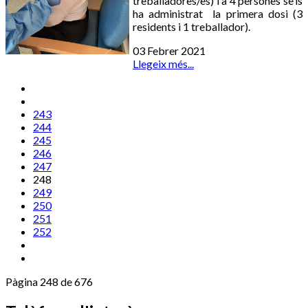
treballadores/es) i a 4 persones se’ls
ha administrat la primera dosi (3
residents i 1 treballador).
03 Febrer 2021
Llegeix més...
243
244
245
246
247
248
249
250
251
252
Pàgina 248 de 676