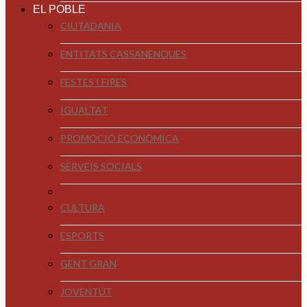
EL POBLE
CIUTADANIA
ENTITATS CASSANENQUES
FESTES I FIRES
IGUALTAT
PROMOCIÓ ECONÒMICA
SERVEIS SOCIALS
CULTURA
ESPORTS
GENT GRAN
JOVENTUT