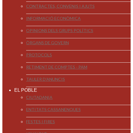
CONTRACTES, CONVENIS I AJUTS
INFORMACIÓ ECONÒMICA
OPINIONS DELS GRUPS POLÍTICS
ÒRGANS DE GOVERN
PROTOCOLS
RETIMENT DE COMPTES - PAM
TAULER D'ANUNCIS
EL POBLE
CIUTADANIA
ENTITATS CASSANENQUES
FESTES I FIRES