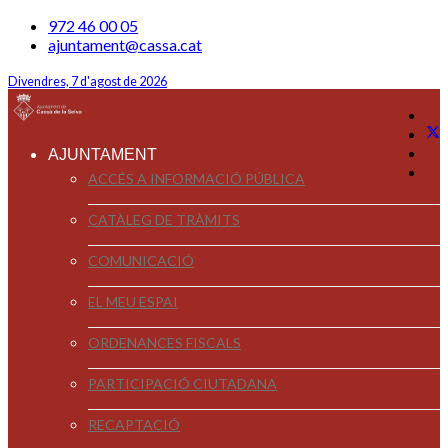
972 46 00 05
ajuntament@cassa.cat
Divendres, 7 d'agost de 2026
AJUNTAMENT
ACCÉS A INFORMACIÓ PÚBLICA
CATÀLEG DE TRÀMITS
COMUNICACIÓ
EL MEU ESPAI
ORDENANCES FISCALS
PARTICIPACIÓ CIUTADANA
RECAPTACIÓ