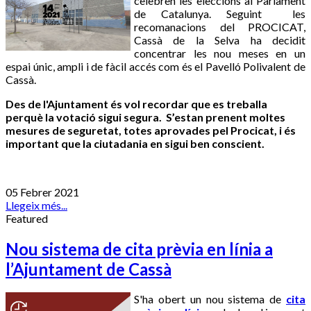
celebren les eleccions al Parlament
de Catalunya. Seguint les
recomanacions del PROCICAT,
Cassà de la Selva ha decidit
concentrar les nou meses en un
espai únic, ampli i de fàcil accés com és el Pavelló Polivalent de
Cassà.
Des de l'Ajuntament és vol recordar que es treballa
perquè la votació sigui segura. S’estan prenent moltes
mesures de seguretat, totes aprovades pel Procicat, i és
important que la ciutadania en sigui ben conscient.
05 Febrer 2021
Llegeix més...
Featured
Nou sistema de cita prèvia en línia a
l’Ajuntament de Cassà
S'ha obert un nou sistema de
cita