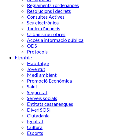
Reglaments i ordenances
Resolucions i decrets
Consultes Actives
Seu electrònica
Tauler d'anuncis
Urbanisme i obres
Accés a informació pública
ODS
Protocols
El poble
Habitatge
Joventut
Medi ambient
Promoció Econòmica
Salut
Seguretat
Serveis socials
Entitats cassanenques
Diver[SOS]
Ciutadania
Igualtat
Cultura
Esports