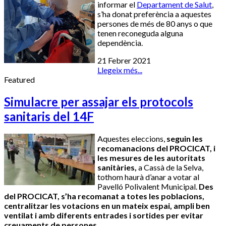
informar el
Departament de Salut
,
s’ha donat preferència a aquestes
persones de més de 80 anys o que
tenen reconeguda alguna
dependència.
21 Febrer 2021
Llegeix més...
Featured
Simulacre per assajar els protocols
sanitaris del 14F
Aquestes eleccions,
seguin les
recomanacions del PROCICAT, i
les mesures de les autoritats
sanitàries,
a Cassà de la Selva,
tothom haurà d’anar a votar al
Pavelló Polivalent Municipal.
Des
del PROCICAT, s’ha recomanat a totes les poblacions,
centralitzar les votacions en un mateix espai, ampli ben
ventilat i amb diferents entrades i sortides per evitar
creuaments de persones.