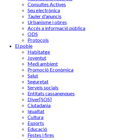
Consultes Actives
Seu electrònica
Tauler d'anuncis
Urbanisme i obres
Accés a informació pública
ODS
Protocols
El poble
Habitatge
Joventut
Medi ambient
Promoció Econòmica
Salut
Seguretat
Serveis socials
Entitats cassanenques
Diver[SOS]
Ciutadania
Igualtat
Cultura
Esports
Educació
Festes i fires