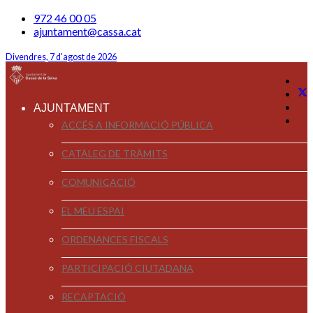
972 46 00 05
ajuntament@cassa.cat
Divendres, 7 d'agost de 2026
AJUNTAMENT
ACCÉS A INFORMACIÓ PÚBLICA
CATÀLEG DE TRÀMITS
COMUNICACIÓ
EL MEU ESPAI
ORDENANCES FISCALS
PARTICIPACIÓ CIUTADANA
RECAPTACIÓ