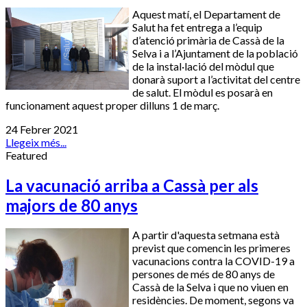
Aquest matí, el Departament de
Salut ha fet entrega a l’equip
d’atenció primària de Cassà de la
Selva i a l’Ajuntament de la població
de la instal·lació del mòdul que
donarà suport a l’activitat del centre
de salut. El mòdul es posarà en
funcionament aquest proper dilluns 1 de març.
24 Febrer 2021
Llegeix més...
Featured
La vacunació arriba a Cassà per als
majors de 80 anys
A partir d'aquesta setmana està
previst que comencin les primeres
vacunacions contra la COVID-19 a
persones de més de 80 anys de
Cassà de la Selva i que no viuen en
residències. De moment, segons va