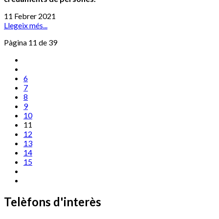
11 Febrer 2021
Llegeix més...
Pàgina 11 de 39
6
7
8
9
10
11
12
13
14
15
Telèfons d'interès