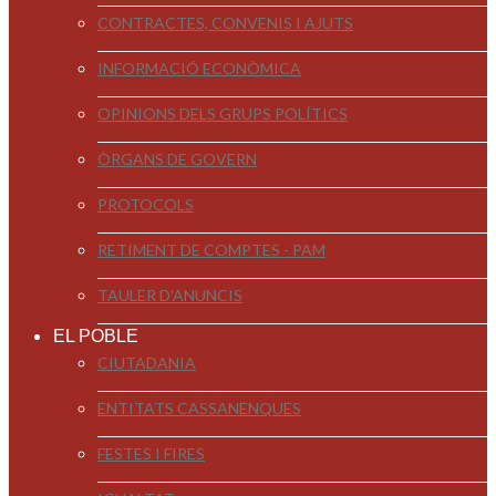
CONTRACTES, CONVENIS I AJUTS
INFORMACIÓ ECONÒMICA
OPINIONS DELS GRUPS POLÍTICS
ÒRGANS DE GOVERN
PROTOCOLS
RETIMENT DE COMPTES - PAM
TAULER D'ANUNCIS
EL POBLE
CIUTADANIA
ENTITATS CASSANENQUES
FESTES I FIRES