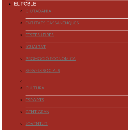
EL POBLE
CIUTADANIA
ENTITATS CASSANENQUES
FESTES I FIRES
IGUALTAT
PROMOCIÓ ECONÒMICA
SERVEIS SOCIALS
CULTURA
ESPORTS
GENT GRAN
JOVENTUT