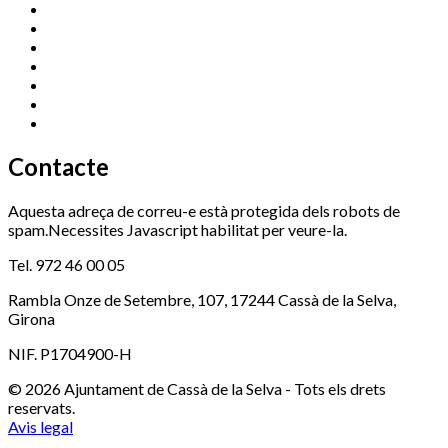
Cassà Jove
669 166 000
Centre Cultural Sala Galà
972 462 820
Esports (zona esportiva)
972 461 527
Promoció Econòmica
972 462 821
Ràdio Cassà
972 463 777
Serveis Socials
972 460 851
Xaloc
972 900 235
Contacte
Aquesta adreça de correu-e està protegida dels robots de
spam.Necessites Javascript habilitat per veure-la.
Tel. 972 46 00 05
Rambla Onze de Setembre, 107, 17244 Cassà de la Selva,
Girona
NIF. P1704900-H
© 2026 Ajuntament de Cassà de la Selva - Tots els drets
reservats.
Avis legal