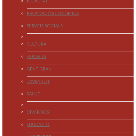
IGUALTAT
PROMOCIÓ ECONÒMICA
SERVEIS SOCIALS
CULTURA
ESPORTS
GENT GRAN
JOVENTUT
SALUT
DIVER[SOS]
EDUCACIÓ