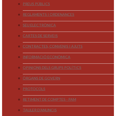
PREUS PÚBLICS
REGLAMENTS I ORDENANCES
SEU ELECTRÒNICA
CARTES DE SERVEIS
CONTRACTES, CONVENIS I AJUTS
INFORMACIÓ ECONÒMICA
OPINIONS DELS GRUPS POLÍTICS
ÒRGANS DE GOVERN
PROTOCOLS
RETIMENT DE COMPTES - PAM
TAULER D'ANUNCIS