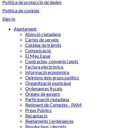
Política de protecció de dades
Política de cookies
Sign In
Ajuntament
Atenció ciutadana
Cartes de serveis
Catàleg de tràmits
Comunicació
El Meu Espai
Contractes, convenis i ajuts
Factura electrònica
Informació econòmica
Opinions dels grups polítics
Organització municipal
Ordenances fiscals
Òrgans de govern
Participació ciutadana
Retiment de Comptes - PAM
Preus Públics
Recaptació
Reglaments i ordenances
Resolucions i decrets