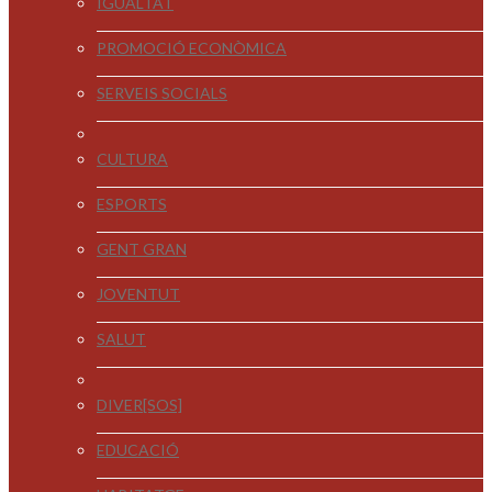
IGUALTAT
PROMOCIÓ ECONÒMICA
SERVEIS SOCIALS
CULTURA
ESPORTS
GENT GRAN
JOVENTUT
SALUT
DIVER[SOS]
EDUCACIÓ