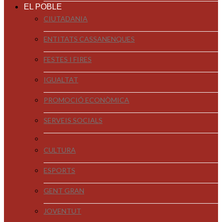
EL POBLE
CIUTADANIA
ENTITATS CASSANENQUES
FESTES I FIRES
IGUALTAT
PROMOCIÓ ECONÒMICA
SERVEIS SOCIALS
CULTURA
ESPORTS
GENT GRAN
JOVENTUT