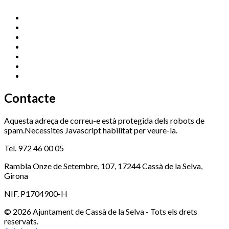
Cassà Jove
669 166 000
Centre Cultural Sala Galà
972 462 820
Esports (zona esportiva)
972 461 527
Promoció Econòmica
972 462 821
Ràdio Cassà
972 463 777
Serveis Socials
972 460 851
Xaloc
972 900 235
Contacte
Aquesta adreça de correu-e està protegida dels robots de
spam.Necessites Javascript habilitat per veure-la.
Tel. 972 46 00 05
Rambla Onze de Setembre, 107, 17244 Cassà de la Selva,
Girona
NIF. P1704900-H
© 2026 Ajuntament de Cassà de la Selva - Tots els drets
reservats.