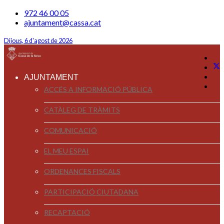
972 46 00 05
ajuntament@cassa.cat
Dijous, 6 d'agost de 2026
AJUNTAMENT
ACCÉS A INFORMACIÓ PÚBLICA
CATÀLEG DE TRÀMITS
COMUNICACIÓ
EL MEU ESPAI
ORDENANCES FISCALS
PARTICIPACIÓ CIUTADANA
RECAPTACIÓ