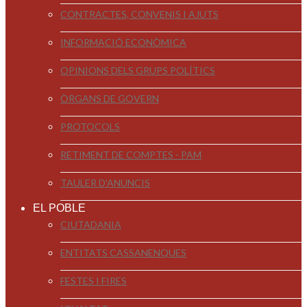
CONTRACTES, CONVENIS I AJUTS
INFORMACIÓ ECONÒMICA
OPINIONS DELS GRUPS POLÍTICS
ÒRGANS DE GOVERN
PROTOCOLS
RETIMENT DE COMPTES - PAM
TAULER D'ANUNCIS
EL POBLE
CIUTADANIA
ENTITATS CASSANENQUES
FESTES I FIRES