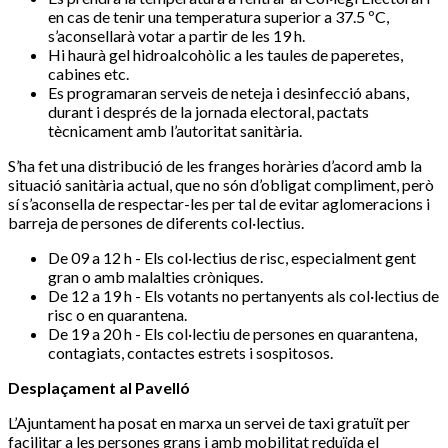
en cas de tenir una temperatura superior a 37.5 ºC,
s’aconsellarà votar a partir de les 19 h.
Hi haurà gel hidroalcohòlic a les taules de paperetes,
cabines etc.
Es programaran serveis de neteja i desinfecció abans,
durant i després de la jornada electoral, pactats
tècnicament amb l’autoritat sanitària.
S’ha fet una distribució de les franges horàries d’acord amb la
situació sanitària actual, que no són d’obligat compliment, però
sí s’aconsella de respectar-les per tal de evitar aglomeracions i
barreja de persones de diferents col·lectius.
De 09 a 12 h - Els col·lectius de risc, especialment gent
gran o amb malalties cròniques.
De 12 a 19 h - Els votants no pertanyents als col·lectius de
risc o en quarantena.
De 19 a 20 h - Els col·lectiu de persones en quarantena,
contagiats, contactes estrets i sospitosos.
Desplaçament al Pavelló
L’Ajuntament ha posat en marxa un servei de taxi gratuït per
facilitar a les persones grans i amb mobilitat reduïda el