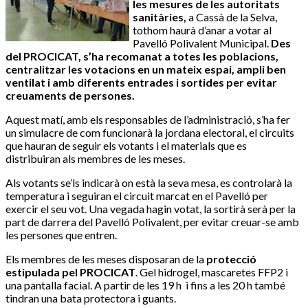
les mesures de les autoritats
sanitàries,
a Cassà de la Selva,
tothom haurà d’anar a votar al
Pavelló Polivalent Municipal.
Des
del PROCICAT, s’ha recomanat a totes les poblacions,
centralitzar les votacions en un mateix espai, ampli ben
ventilat i amb diferents entrades i sortides per evitar
creuaments de persones.
Aquest matí, amb els responsables de l’administració, s’ha fer
un simulacre de com funcionarà la jordana electoral, el circuits
que hauran de seguir els votants i el materials que es
distribuiran als membres de les meses.
Als votants se’ls indicarà on està la seva mesa, es controlarà la
temperatura i seguiran el circuit marcat en el Pavelló per
exercir el seu vot. Una vegada hagin votat, la sortirà serà per la
part de darrera del Pavelló Polivalent, per evitar creuar-se amb
les persones que entren.
Els membres de les meses disposaran de la
protecció
estipulada pel PROCICAT
. Gel hidrogel, mascaretes FFP2 i
una pantalla facial. A partir de les 19 h i fins a les 20 h també
tindran una bata protectora i guants.