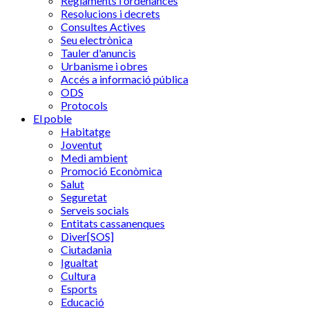
Reglaments i ordenances
Resolucions i decrets
Consultes Actives
Seu electrònica
Tauler d'anuncis
Urbanisme i obres
Accés a informació pública
ODS
Protocols
El poble
Habitatge
Joventut
Medi ambient
Promoció Econòmica
Salut
Seguretat
Serveis socials
Entitats cassanenques
Diver[SOS]
Ciutadania
Igualtat
Cultura
Esports
Educació