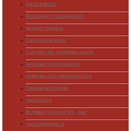
PREUS PÚBLICS
REGLAMENTS I ORDENANCES
SEU ELECTRÒNICA
CARTES DE SERVEIS
CONTRACTES, CONVENIS I AJUTS
INFORMACIÓ ECONÒMICA
OPINIONS DELS GRUPS POLÍTICS
ÒRGANS DE GOVERN
PROTOCOLS
RETIMENT DE COMPTES - PAM
TAULER D'ANUNCIS