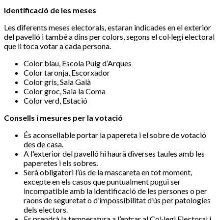
Identificació de les meses
Les diferents meses electorals, estaran indicades en el exterior
del pavelló i també a dins per colors, segons el col·legi electoral
que li toca votar a cada persona.
Color blau, Escola Puig d’Arques
Color taronja, Escorxador
Color gris, Sala Galà
Color groc, Sala la Coma
Color verd, Estació
Consells i mesures per la votació
És aconsellable portar la papereta i el sobre de votació
des de casa.
A l'exterior del pavelló hi haurà diverses taules amb les
paperetes i els sobres.
Serà obligatori l’ús de la mascareta en tot moment,
excepte en els casos que puntualment pugui ser
incompatible amb la identificació de les persones o per
raons de seguretat o d’impossibilitat d’ús per patologies
dels electors.
Es prendrà la temperatura a l’entrar al Col·legi Electoral i