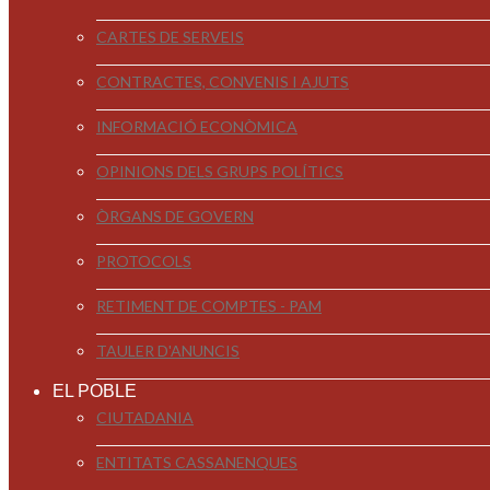
CARTES DE SERVEIS
CONTRACTES, CONVENIS I AJUTS
INFORMACIÓ ECONÒMICA
OPINIONS DELS GRUPS POLÍTICS
ÒRGANS DE GOVERN
PROTOCOLS
RETIMENT DE COMPTES - PAM
TAULER D'ANUNCIS
EL POBLE
CIUTADANIA
ENTITATS CASSANENQUES