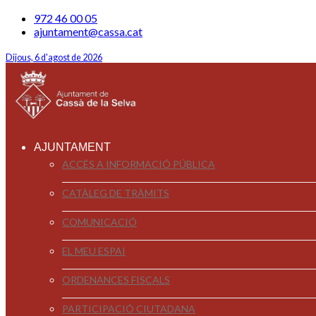
972 46 00 05
ajuntament@cassa.cat
Dijous, 6 d'agost de 2026
AJUNTAMENT
ACCÉS A INFORMACIÓ PÚBLICA
CATÀLEG DE TRÀMITS
COMUNICACIÓ
EL MEU ESPAI
ORDENANCES FISCALS
PARTICIPACIÓ CIUTADANA