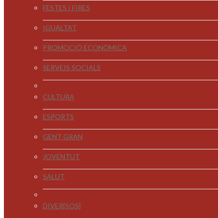
FESTES I FIRES
IGUALTAT
PROMOCIÓ ECONÒMICA
SERVEIS SOCIALS
CULTURA
ESPORTS
GENT GRAN
JOVENTUT
SALUT
DIVER[SOS]