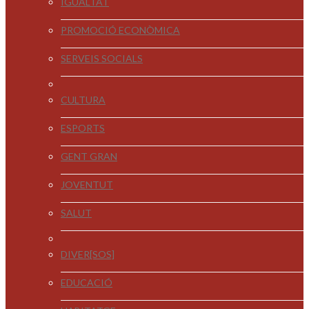
IGUALTAT
PROMOCIÓ ECONÒMICA
SERVEIS SOCIALS
CULTURA
ESPORTS
GENT GRAN
JOVENTUT
SALUT
DIVER[SOS]
EDUCACIÓ