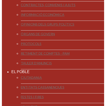
CONTRACTES, CONVENIS I AJUTS
INFORMACIÓ ECONÒMICA
OPINIONS DELS GRUPS POLÍTICS
ÒRGANS DE GOVERN
PROTOCOLS
RETIMENT DE COMPTES - PAM
TAULER D'ANUNCIS
EL POBLE
CIUTADANIA
ENTITATS CASSANENQUES
FESTES I FIRES