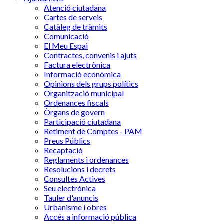
Atenció ciutadana
Cartes de serveis
Catàleg de tràmits
Comunicació
El Meu Espai
Contractes, convenis i ajuts
Factura electrònica
Informació econòmica
Opinions dels grups polítics
Organització municipal
Ordenances fiscals
Òrgans de govern
Participació ciutadana
Retiment de Comptes - PAM
Preus Públics
Recaptació
Reglaments i ordenances
Resolucions i decrets
Consultes Actives
Seu electrònica
Tauler d'anuncis
Urbanisme i obres
Accés a informació pública