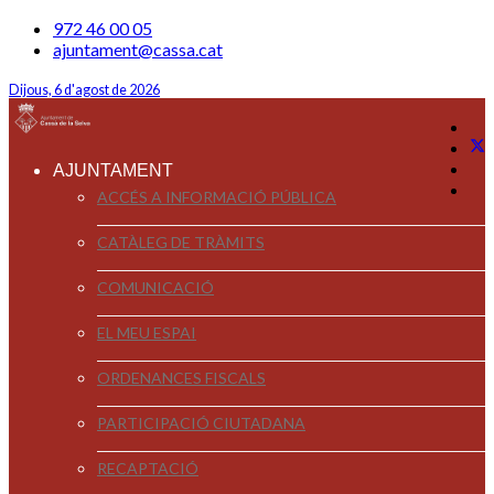
972 46 00 05
ajuntament@cassa.cat
Dijous, 6 d'agost de 2026
AJUNTAMENT
ACCÉS A INFORMACIÓ PÚBLICA
CATÀLEG DE TRÀMITS
COMUNICACIÓ
EL MEU ESPAI
ORDENANCES FISCALS
PARTICIPACIÓ CIUTADANA
RECAPTACIÓ