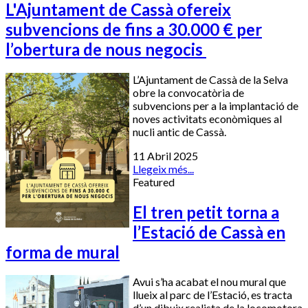
L'Ajuntament de Cassà ofereix
subvencions de fins a 30.000 € per
l’obertura de nous negocis
L’Ajuntament de Cassà de la Selva
obre la convocatòria de
subvencions per a la implantació de
noves activitats econòmiques al
nucli antic de Cassà.
11 Abril 2025
Llegeix més...
Featured
El tren petit torna a
l’Estació de Cassà en
forma de mural
Avui s’ha acabat el nou mural que
llueix al parc de l’Estació, es tracta
d’un dibuix realista de la locomotora