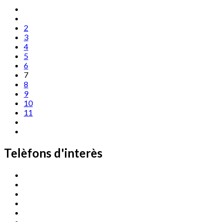
2
3
4
5
6
7
8
9
10
11
Telèfons d'interès
Cassà Jove
669 166 000
Centre Cultural Sala Galà
972 462 820
Esports (zona esportiva)
972 461 527
Promoció Econòmica
972 462 821
Ràdio Cassà
972 463 777
Serveis Socials
972 460 851