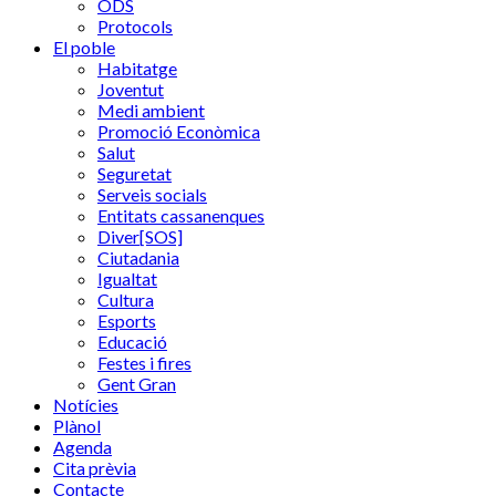
ODS
Protocols
El poble
Habitatge
Joventut
Medi ambient
Promoció Econòmica
Salut
Seguretat
Serveis socials
Entitats cassanenques
Diver[SOS]
Ciutadania
Igualtat
Cultura
Esports
Educació
Festes i fires
Gent Gran
Notícies
Plànol
Agenda
Cita prèvia
Contacte