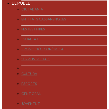
EL POBLE
CIUTADANIA
ENTITATS CASSANENQUES
FESTES I FIRES
IGUALTAT
PROMOCIÓ ECONÒMICA
SERVEIS SOCIALS
CULTURA
ESPORTS
GENT GRAN
JOVENTUT