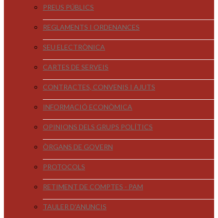
PREUS PÚBLICS
REGLAMENTS I ORDENANCES
SEU ELECTRÒNICA
CARTES DE SERVEIS
CONTRACTES, CONVENIS I AJUTS
INFORMACIÓ ECONÒMICA
OPINIONS DELS GRUPS POLÍTICS
ÒRGANS DE GOVERN
PROTOCOLS
RETIMENT DE COMPTES - PAM
TAULER D'ANUNCIS