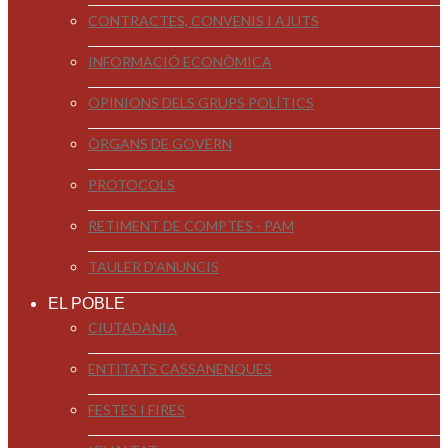
CONTRACTES, CONVENIS I AJUTS
INFORMACIÓ ECONÒMICA
OPINIONS DELS GRUPS POLÍTICS
ÒRGANS DE GOVERN
PROTOCOLS
RETIMENT DE COMPTES - PAM
TAULER D'ANUNCIS
EL POBLE
CIUTADANIA
ENTITATS CASSANENQUES
FESTES I FIRES