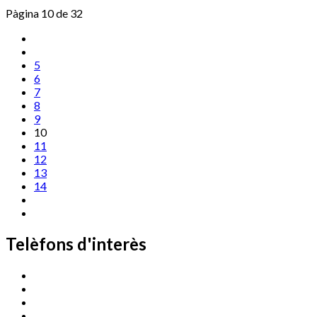
Pàgina 10 de 32
5
6
7
8
9
10
11
12
13
14
Telèfons d'interès
Cassà Jove
669 166 000
Centre Cultural Sala Galà
972 462 820
Esports (zona esportiva)
972 461 527
Promoció Econòmica
972 462 821