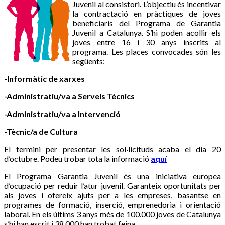
Juvenil al consistori. L’objectiu és incentivar
la contractació en pràctiques de joves
beneficiaris del Programa de Garantia
Juvenil a Catalunya. S’hi poden acollir els
joves entre 16 i 30 anys inscrits al
programa. Les places convocades són les
següents:
-Informàtic de xarxes
-Administratiu/va a Serveis Tècnics
-Administratiu/va a Intervenció
-Tècnic/a de Cultura
El termini per presentar les sol·licituds acaba el dia 20
d’octubre. Podeu trobar tota la informació
aquí
El Programa Garantia Juvenil és una iniciativa europea
d’ocupació per reduir l’atur juvenil. Garanteix oportunitats per
als joves i ofereix ajuts per a les empreses, basantse en
programes de formació, inserció, emprenedoria i orientació
laboral. En els últims 3 anys més de 100.000 joves de Catalunya
s’hi han escrit i 38.000 han trobat feina.