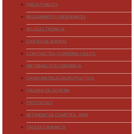
PREUS PÚBLICS
REGLAMENTS I ORDENANCES
SEU ELECTRÒNICA
CARTES DE SERVEIS
CONTRACTES, CONVENIS I AJUTS
INFORMACIÓ ECONÒMICA
OPINIONS DELS GRUPS POLÍTICS
ÒRGANS DE GOVERN
PROTOCOLS
RETIMENT DE COMPTES - PAM
TAULER D'ANUNCIS