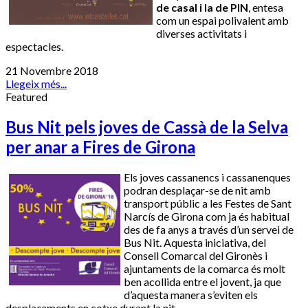
de casal i la de PIN
, entesa
com un espai polivalent amb
diverses activitats i
espectacles.
21 Novembre 2018
Llegeix més...
Featured
Bus Nit pels joves de Cassà de la Selva
per anar a Fires de Girona
Els joves cassanencs i cassanenques
podran desplaçar-se de nit amb
transport públic a les Festes de Sant
Narcís de Girona com ja és habitual
des de fa anys a través d’un servei de
Bus Nit. Aquesta iniciativa, del
Consell Comarcal del Gironès i
ajuntaments de la comarca és molt
ben acollida entre el jovent, ja que
d’aquesta manera s’eviten els
desplaçaments en cotxe durant la nit.