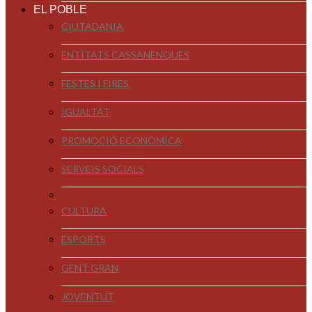
EL POBLE
CIUTADANIA
ENTITATS CASSANENQUES
FESTES I FIRES
IGUALTAT
PROMOCIÓ ECONÒMICA
SERVEIS SOCIALS
CULTURA
ESPORTS
GENT GRAN
JOVENTUT