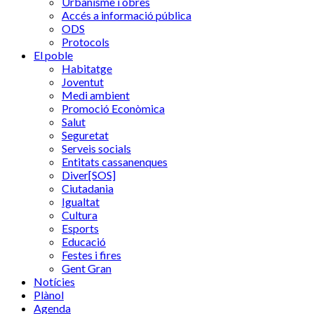
Urbanisme i obres
Accés a informació pública
ODS
Protocols
El poble
Habitatge
Joventut
Medi ambient
Promoció Econòmica
Salut
Seguretat
Serveis socials
Entitats cassanenques
Diver[SOS]
Ciutadania
Igualtat
Cultura
Esports
Educació
Festes i fires
Gent Gran
Notícies
Plànol
Agenda