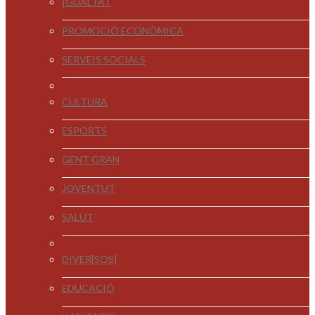
IGUALTAT
PROMOCIÓ ECONÒMICA
SERVEIS SOCIALS
CULTURA
ESPORTS
GENT GRAN
JOVENTUT
SALUT
DIVER[SOS]
EDUCACIÓ