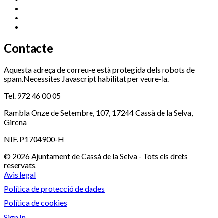
Ràdio Cassà
972 463 777
Serveis Socials
972 460 851
Xaloc
972 900 235
Contacte
Aquesta adreça de correu-e està protegida dels robots de
spam.Necessites Javascript habilitat per veure-la.
Tel. 972 46 00 05
Rambla Onze de Setembre, 107, 17244 Cassà de la Selva,
Girona
NIF. P1704900-H
© 2026 Ajuntament de Cassà de la Selva - Tots els drets
reservats.
Avis legal
Política de protecció de dades
Política de cookies
Sign In