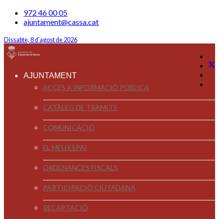
972 46 00 05
ajuntament@cassa.cat
Dissabte, 8 d'agost de 2026
AJUNTAMENT
ACCÉS A INFORMACIÓ PÚBLICA
CATÀLEG DE TRÀMITS
COMUNICACIÓ
EL MEU ESPAI
ORDENANCES FISCALS
PARTICIPACIÓ CIUTADANA
RECAPTACIÓ