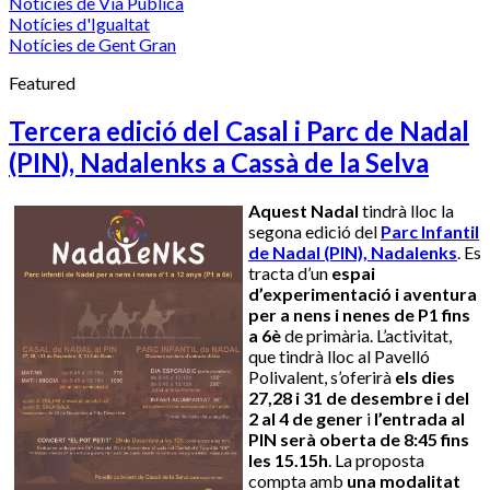
Notícies de Via Pública
Notícies d'Igualtat
Notícies de Gent Gran
Featured
Tercera edició del Casal i Parc de Nadal
(PIN), Nadalenks a Cassà de la Selva
Aquest Nadal
tindrà lloc la
segona edició del
Parc Infantil
de Nadal (PIN), Nadalenks
. Es
tracta d’un
espai
d’experimentació i aventura
per a nens i nenes de P1 fins
a 6è
de primària. L’activitat,
que tindrà lloc al Pavelló
Polivalent, s’oferirà
els dies
27,28 i 31 de desembre i del
2 al 4 de gener
i
l’entrada al
PIN serà oberta de 8:45 fins
les 15.15h
. La proposta
compta amb
una modalitat