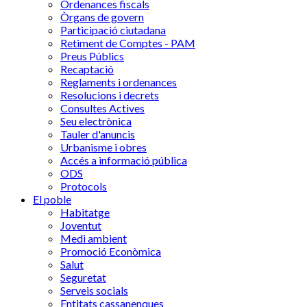
Ordenances fiscals
Òrgans de govern
Participació ciutadana
Retiment de Comptes - PAM
Preus Públics
Recaptació
Reglaments i ordenances
Resolucions i decrets
Consultes Actives
Seu electrònica
Tauler d'anuncis
Urbanisme i obres
Accés a informació pública
ODS
Protocols
El poble
Habitatge
Joventut
Medi ambient
Promoció Econòmica
Salut
Seguretat
Serveis socials
Entitats cassanenques