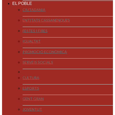
EL POBLE
CIUTADANIA
ENTITATS CASSANENQUES
FESTES I FIRES
IGUALTAT
PROMOCIÓ ECONÒMICA
SERVEIS SOCIALS
CULTURA
ESPORTS
GENT GRAN
JOVENTUT