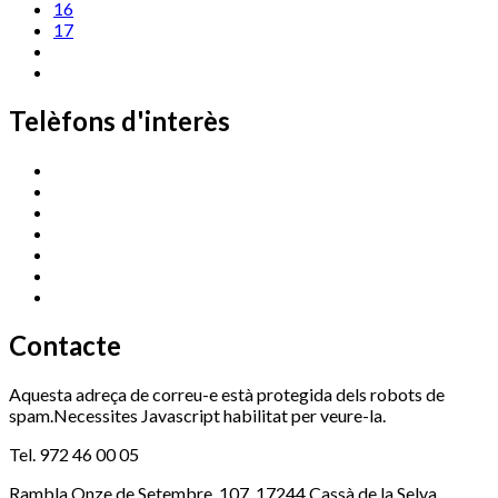
16
17
Telèfons d'interès
Cassà Jove
669 166 000
Centre Cultural Sala Galà
972 462 820
Esports (zona esportiva)
972 461 527
Promoció Econòmica
972 462 821
Ràdio Cassà
972 463 777
Serveis Socials
972 460 851
Xaloc
972 900 235
Contacte
Aquesta adreça de correu-e està protegida dels robots de
spam.Necessites Javascript habilitat per veure-la.
Tel. 972 46 00 05
Rambla Onze de Setembre, 107, 17244 Cassà de la Selva,