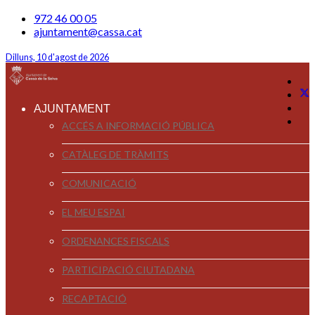
972 46 00 05
ajuntament@cassa.cat
Dilluns, 10 d'agost de 2026
AJUNTAMENT
ACCÉS A INFORMACIÓ PÚBLICA
CATÀLEG DE TRÀMITS
COMUNICACIÓ
EL MEU ESPAI
ORDENANCES FISCALS
PARTICIPACIÓ CIUTADANA
RECAPTACIÓ