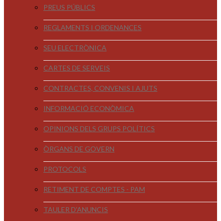
PREUS PÚBLICS
REGLAMENTS I ORDENANCES
SEU ELECTRÒNICA
CARTES DE SERVEIS
CONTRACTES, CONVENIS I AJUTS
INFORMACIÓ ECONÒMICA
OPINIONS DELS GRUPS POLÍTICS
ÒRGANS DE GOVERN
PROTOCOLS
RETIMENT DE COMPTES - PAM
TAULER D'ANUNCIS