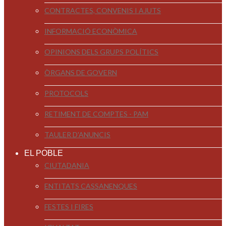
CONTRACTES, CONVENIS I AJUTS
INFORMACIÓ ECONÒMICA
OPINIONS DELS GRUPS POLÍTICS
ÒRGANS DE GOVERN
PROTOCOLS
RETIMENT DE COMPTES - PAM
TAULER D'ANUNCIS
EL POBLE
CIUTADANIA
ENTITATS CASSANENQUES
FESTES I FIRES