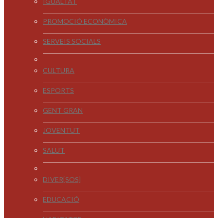
IGUALTAT
PROMOCIÓ ECONÒMICA
SERVEIS SOCIALS
CULTURA
ESPORTS
GENT GRAN
JOVENTUT
SALUT
DIVER[SOS]
EDUCACIÓ