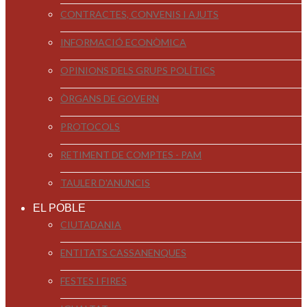
CONTRACTES, CONVENIS I AJUTS
INFORMACIÓ ECONÒMICA
OPINIONS DELS GRUPS POLÍTICS
ÒRGANS DE GOVERN
PROTOCOLS
RETIMENT DE COMPTES - PAM
TAULER D'ANUNCIS
EL POBLE
CIUTADANIA
ENTITATS CASSANENQUES
FESTES I FIRES