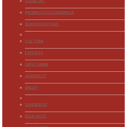
IGUALTAT
PROMOCIÓ ECONÒMICA
SERVEIS SOCIALS
CULTURA
ESPORTS
GENT GRAN
JOVENTUT
SALUT
DIVER[SOS]
EDUCACIÓ