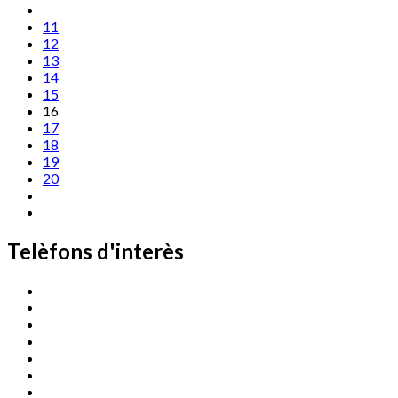
11
12
13
14
15
16
17
18
19
20
Telèfons d'interès
Cassà Jove
669 166 000
Centre Cultural Sala Galà
972 462 820
Esports (zona esportiva)
972 461 527
Promoció Econòmica
972 462 821
Ràdio Cassà
972 463 777
Serveis Socials
972 460 851
Xaloc
972 900 235