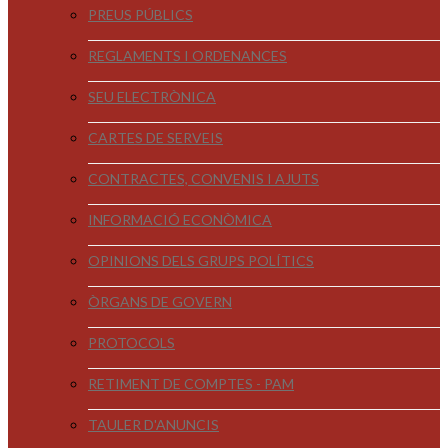
PREUS PÚBLICS
REGLAMENTS I ORDENANCES
SEU ELECTRÒNICA
CARTES DE SERVEIS
CONTRACTES, CONVENIS I AJUTS
INFORMACIÓ ECONÒMICA
OPINIONS DELS GRUPS POLÍTICS
ÒRGANS DE GOVERN
PROTOCOLS
RETIMENT DE COMPTES - PAM
TAULER D'ANUNCIS