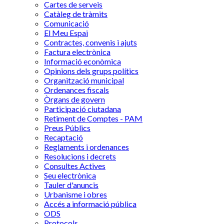
Cartes de serveis
Catàleg de tràmits
Comunicació
El Meu Espai
Contractes, convenis i ajuts
Factura electrònica
Informació econòmica
Opinions dels grups polítics
Organització municipal
Ordenances fiscals
Òrgans de govern
Participació ciutadana
Retiment de Comptes - PAM
Preus Públics
Recaptació
Reglaments i ordenances
Resolucions i decrets
Consultes Actives
Seu electrònica
Tauler d'anuncis
Urbanisme i obres
Accés a informació pública
ODS
Protocols