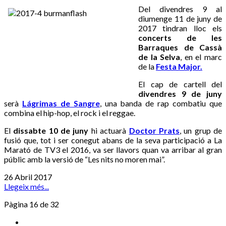
Del divendres 9 al
diumenge 11 de juny de
2017 tindran lloc els
concerts de les
Barraques de Cassà
de la Selva
, en el marc
de la
Festa Major.
El cap de cartell del
divendres 9 de juny
serà
Lágrimas de Sangre
, una banda de rap combatiu que
combina el hip-hop, el rock i el reggae.
El
dissabte 10 de juny
hi actuarà
Doctor Prats
, un grup de
fusió que, tot i ser conegut abans de la seva participació a La
Marató de TV3 el 2016, va ser llavors quan va arribar al gran
públic amb la versió de “Les nits no moren mai”.
26 Abril 2017
Llegeix més...
Pàgina 16 de 32