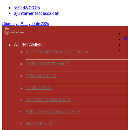
972 46 00 05
ajuntament@cassa.cat
Diumenge, 9 d'agost de 2026
AJUNTAMENT
ACCÉS A INFORMACIÓ PÚBLICA
CATÀLEG DE TRÀMITS
COMUNICACIÓ
EL MEU ESPAI
ORDENANCES FISCALS
PARTICIPACIÓ CIUTADANA
RECAPTACIÓ