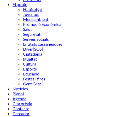
El poble
Habitatge
Joventut
Medi ambient
Promoció Econòmica
Salut
Seguretat
Serveis socials
Entitats cassanenques
Diver[SOS]
Ciutadania
Igualtat
Cultura
Esports
Educació
Festes i fires
Gent Gran
Notícies
Plànol
Agenda
Cita prèvia
Contacte
Cercador