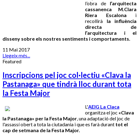
l’obra de
l’arquitecta
cassanenca M.Clara
Riera Escalona
i
recollirà
la influència
directa de
l’arquitectura i el
disseny sobre els nostres sentiments i comportaments.
11 Mai 2017
Llegeix més...
Featured
Inscripcions pel joc col·lectiu «Clava la
Pastanaga» que tindrà lloc durant tota
la Festa Major
L'
AEIG La Claca
organitza el joc
«Clava
la Pastanaga» per la Festa Major
, una adaptació del joc de
l'assassí obert a tota la ciutadania i que es farà durant
tot el
cap de setmana de la Festa Major.