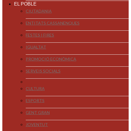
EL POBLE
CIUTADANIA
ENTITATS CASSANENQUES
FESTES I FIRES
IGUALTAT
PROMOCIÓ ECONÒMICA
SERVEIS SOCIALS
CULTURA
ESPORTS
GENT GRAN
JOVENTUT