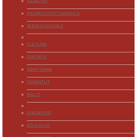
IGUALTAT
PROMOCIÓ ECONÒMICA
SERVEIS SOCIALS
CULTURA
ESPORTS
GENT GRAN
JOVENTUT
SALUT
DIVER[SOS]
EDUCACIÓ