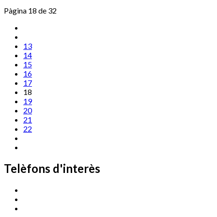
Pàgina 18 de 32
13
14
15
16
17
18
19
20
21
22
Telèfons d'interès
Cassà Jove
669 166 000
Centre Cultural Sala Galà
972 462 820
Esports (zona esportiva)
972 461 527