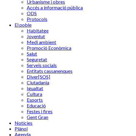
Urbanisme i obres
Accés a informació pública
ODS
Protocols
El poble
Habitatge
Joventut
Medi ambient
Promoció Econòmica
Salut
Seguretat
Serveis socials
Entitats cassanenques
Diver[SOS]
Ciutadania
Igualtat
Cultura
Esports
Educació
Festes i fires
Gent Gran
Notícies
Plànol
Agenda