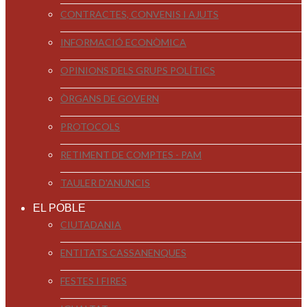
CONTRACTES, CONVENIS I AJUTS
INFORMACIÓ ECONÒMICA
OPINIONS DELS GRUPS POLÍTICS
ÒRGANS DE GOVERN
PROTOCOLS
RETIMENT DE COMPTES - PAM
TAULER D'ANUNCIS
EL POBLE
CIUTADANIA
ENTITATS CASSANENQUES
FESTES I FIRES