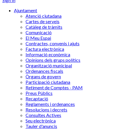
Sign In
Ajuntament
Atenció ciutadana
Cartes de serveis
Catàleg de tràmits
Comunicació
El Meu Espai
Contractes, convenis i ajuts
Factura electrònica
Informació econòmica
Opinions dels grups polítics
Organització municipal
Ordenances fiscals
Òrgans de govern
Participació ciutadana
Retiment de Comptes - PAM
Preus Públics
Recaptació
Reglaments i ordenances
Resolucions i decrets
Consultes Actives
Seu electrònica
Tauler d'anuncis