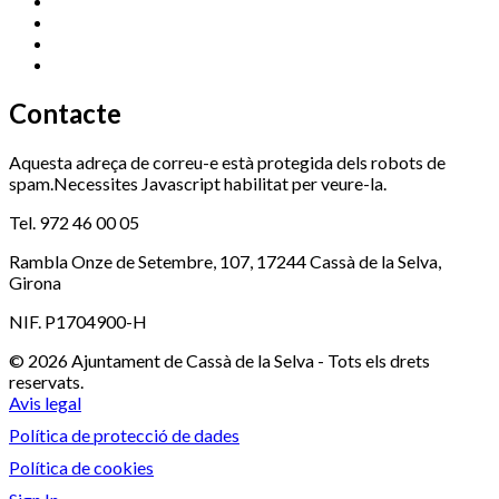
Promoció Econòmica
972 462 821
Ràdio Cassà
972 463 777
Serveis Socials
972 460 851
Xaloc
972 900 235
Contacte
Aquesta adreça de correu-e està protegida dels robots de
spam.Necessites Javascript habilitat per veure-la.
Tel. 972 46 00 05
Rambla Onze de Setembre, 107, 17244 Cassà de la Selva,
Girona
NIF. P1704900-H
© 2026 Ajuntament de Cassà de la Selva - Tots els drets
reservats.
Avis legal
Política de protecció de dades
Política de cookies