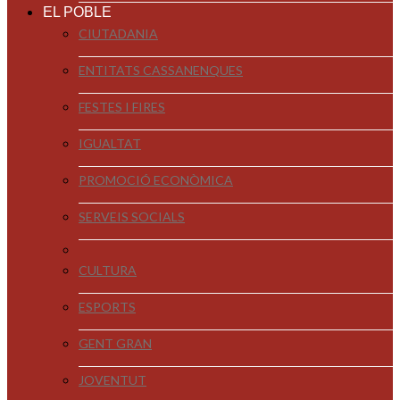
EL POBLE
CIUTADANIA
ENTITATS CASSANENQUES
FESTES I FIRES
IGUALTAT
PROMOCIÓ ECONÒMICA
SERVEIS SOCIALS
CULTURA
ESPORTS
GENT GRAN
JOVENTUT