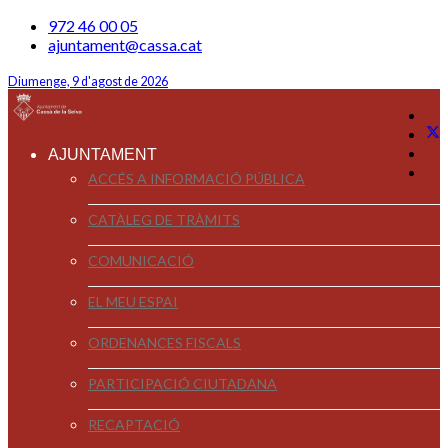
972 46 00 05
ajuntament@cassa.cat
Diumenge, 9 d'agost de 2026
AJUNTAMENT
ACCÉS A INFORMACIÓ PÚBLICA
CATÀLEG DE TRÀMITS
COMUNICACIÓ
EL MEU ESPAI
ORDENANCES FISCALS
PARTICIPACIÓ CIUTADANA
RECAPTACIÓ