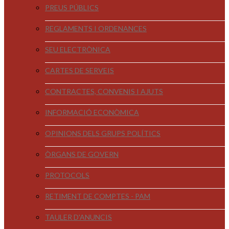
PREUS PÚBLICS
REGLAMENTS I ORDENANCES
SEU ELECTRÒNICA
CARTES DE SERVEIS
CONTRACTES, CONVENIS I AJUTS
INFORMACIÓ ECONÒMICA
OPINIONS DELS GRUPS POLÍTICS
ÒRGANS DE GOVERN
PROTOCOLS
RETIMENT DE COMPTES - PAM
TAULER D'ANUNCIS