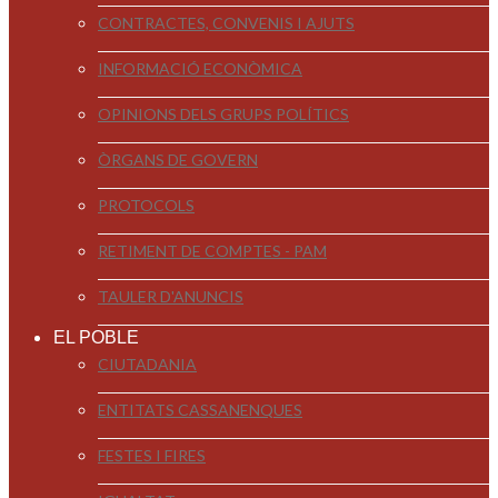
CONTRACTES, CONVENIS I AJUTS
INFORMACIÓ ECONÒMICA
OPINIONS DELS GRUPS POLÍTICS
ÒRGANS DE GOVERN
PROTOCOLS
RETIMENT DE COMPTES - PAM
TAULER D'ANUNCIS
EL POBLE
CIUTADANIA
ENTITATS CASSANENQUES
FESTES I FIRES