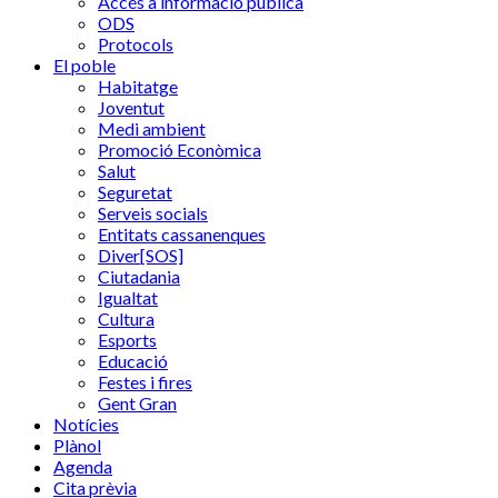
Accés a informació pública
ODS
Protocols
El poble
Habitatge
Joventut
Medi ambient
Promoció Econòmica
Salut
Seguretat
Serveis socials
Entitats cassanenques
Diver[SOS]
Ciutadania
Igualtat
Cultura
Esports
Educació
Festes i fires
Gent Gran
Notícies
Plànol
Agenda
Cita prèvia