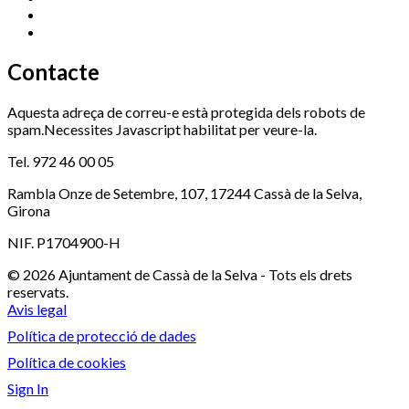
Serveis Socials
972 460 851
Xaloc
972 900 235
Contacte
Aquesta adreça de correu-e està protegida dels robots de
spam.Necessites Javascript habilitat per veure-la.
Tel. 972 46 00 05
Rambla Onze de Setembre, 107, 17244 Cassà de la Selva,
Girona
NIF. P1704900-H
© 2026 Ajuntament de Cassà de la Selva - Tots els drets
reservats.
Avis legal
Política de protecció de dades
Política de cookies
Sign In