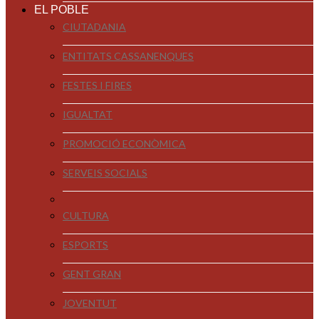
EL POBLE
CIUTADANIA
ENTITATS CASSANENQUES
FESTES I FIRES
IGUALTAT
PROMOCIÓ ECONÒMICA
SERVEIS SOCIALS
CULTURA
ESPORTS
GENT GRAN
JOVENTUT