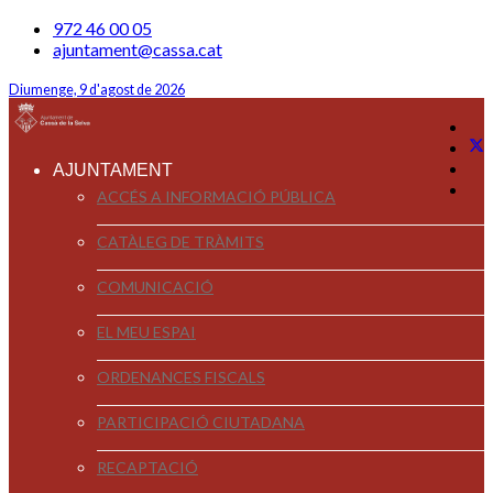
972 46 00 05
ajuntament@cassa.cat
Diumenge, 9 d'agost de 2026
AJUNTAMENT
ACCÉS A INFORMACIÓ PÚBLICA
CATÀLEG DE TRÀMITS
COMUNICACIÓ
EL MEU ESPAI
ORDENANCES FISCALS
PARTICIPACIÓ CIUTADANA
RECAPTACIÓ