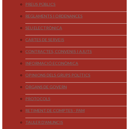
PREUS PÚBLICS
REGLAMENTS I ORDENANCES
SEU ELECTRÒNICA
CARTES DE SERVEIS
CONTRACTES, CONVENIS I AJUTS
INFORMACIÓ ECONÒMICA
OPINIONS DELS GRUPS POLÍTICS
ÒRGANS DE GOVERN
PROTOCOLS
RETIMENT DE COMPTES - PAM
TAULER D'ANUNCIS