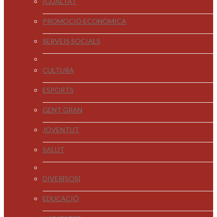
IGUALTAT
PROMOCIÓ ECONÒMICA
SERVEIS SOCIALS
CULTURA
ESPORTS
GENT GRAN
JOVENTUT
SALUT
DIVER[SOS]
EDUCACIÓ