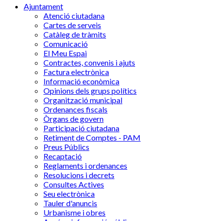
Ajuntament
Atenció ciutadana
Cartes de serveis
Catàleg de tràmits
Comunicació
El Meu Espai
Contractes, convenis i ajuts
Factura electrònica
Informació econòmica
Opinions dels grups polítics
Organització municipal
Ordenances fiscals
Òrgans de govern
Participació ciutadana
Retiment de Comptes - PAM
Preus Públics
Recaptació
Reglaments i ordenances
Resolucions i decrets
Consultes Actives
Seu electrònica
Tauler d'anuncis
Urbanisme i obres