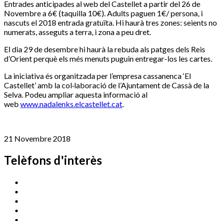
Entrades anticipades al web del Castellet a partir del 26 de
Novembre a 6€ (taquilla 10€). Adults paguen 1€/ persona, i
nascuts el 2018 entrada gratuïta. Hi haurà tres zones: seients no
numerats, asseguts a terra, i zona a peu dret.
El dia 29 de desembre hi haurà la rebuda als patges dels Reis
d’Orient perquè els més menuts puguin entregar-los les cartes.
La iniciativa és organitzada per l’empresa cassanenca ‘El
Castellet’ amb la col·laboració de l’Ajuntament de Cassà de la
Selva. Podeu ampliar aquesta informació al
web
www.nadalenks.elcastellet.cat
.
21 Novembre 2018
Telèfons d'interès
Cassà Jove
669 166 000
Centre Cultural Sala Galà
972 462 820
Esports (zona esportiva)
972 461 527
Promoció Econòmica
972 462 821
Ràdio Cassà
972 463 777