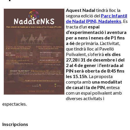
Aquest Nadal
tindrà lloc la
segona edició del
Parc Infantil
de Nadal (PIN), Nadalenks
. Es
tracta d’un
espai
d’experimentació i aventura
per a nens i nenes de P1 fins
a 6è
de primària. L’activitat,
que tindrà lloc al Pavelló
Polivalent, s’oferirà
els dies
27,28 i 31 de desembre i del
2 al 4 de gener
i
l’entrada al
PIN serà oberta de 8:45 fins
les 15.15h
. La proposta
compta amb
una modalitat
de casal i la de PIN
, entesa
com un espai polivalent amb
diverses activitats i
espectacles.
Inscripcions