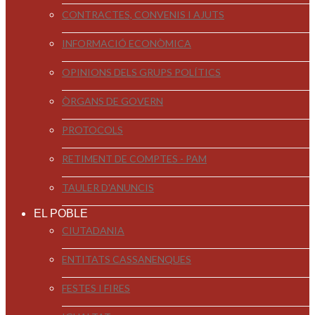
CONTRACTES, CONVENIS I AJUTS
INFORMACIÓ ECONÒMICA
OPINIONS DELS GRUPS POLÍTICS
ÒRGANS DE GOVERN
PROTOCOLS
RETIMENT DE COMPTES - PAM
TAULER D'ANUNCIS
EL POBLE
CIUTADANIA
ENTITATS CASSANENQUES
FESTES I FIRES