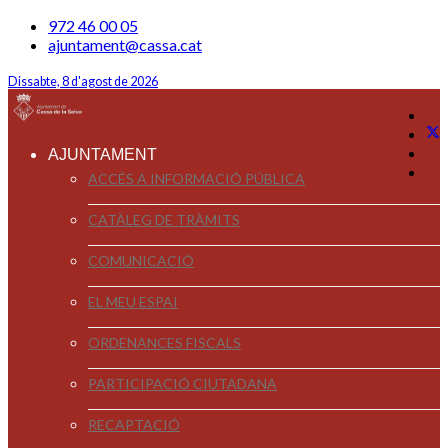
972 46 00 05
ajuntament@cassa.cat
Dissabte, 8 d'agost de 2026
AJUNTAMENT
ACCÉS A INFORMACIÓ PÚBLICA
CATÀLEG DE TRÀMITS
COMUNICACIÓ
EL MEU ESPAI
ORDENANCES FISCALS
PARTICIPACIÓ CIUTADANA
RECAPTACIÓ