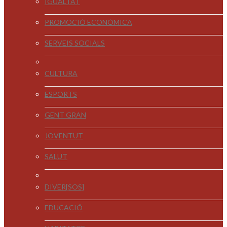
IGUALTAT
PROMOCIÓ ECONÒMICA
SERVEIS SOCIALS
CULTURA
ESPORTS
GENT GRAN
JOVENTUT
SALUT
DIVER[SOS]
EDUCACIÓ