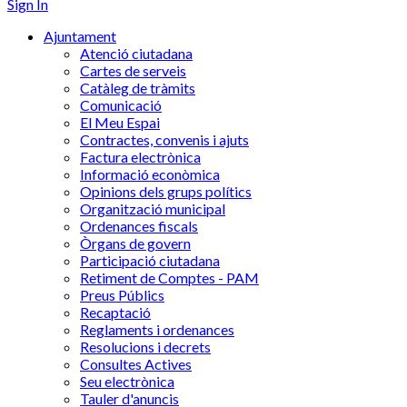
Sign In
Ajuntament
Atenció ciutadana
Cartes de serveis
Catàleg de tràmits
Comunicació
El Meu Espai
Contractes, convenis i ajuts
Factura electrònica
Informació econòmica
Opinions dels grups polítics
Organització municipal
Ordenances fiscals
Òrgans de govern
Participació ciutadana
Retiment de Comptes - PAM
Preus Públics
Recaptació
Reglaments i ordenances
Resolucions i decrets
Consultes Actives
Seu electrònica
Tauler d'anuncis