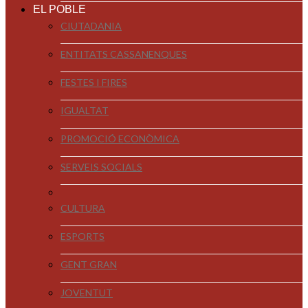
EL POBLE
CIUTADANIA
ENTITATS CASSANENQUES
FESTES I FIRES
IGUALTAT
PROMOCIÓ ECONÒMICA
SERVEIS SOCIALS
CULTURA
ESPORTS
GENT GRAN
JOVENTUT