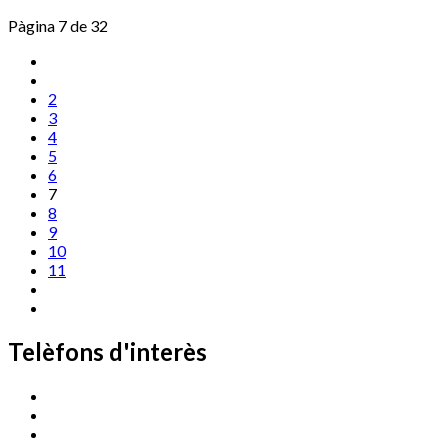
Pàgina 7 de 32
2
3
4
5
6
7
8
9
10
11
Telèfons d'interès
Cassà Jove
669 166 000
Centre Cultural Sala Galà
972 462 820
Esports (zona esportiva)
972 461 527