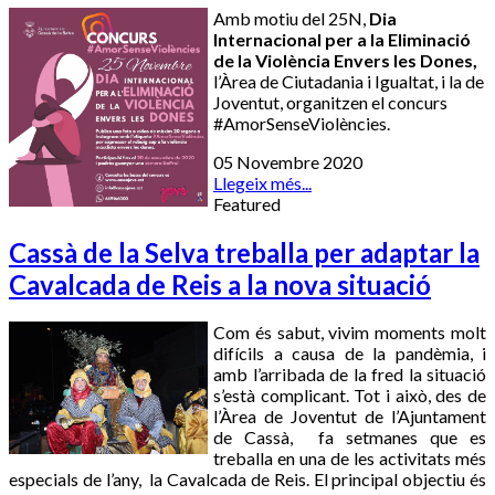
Amb motiu del 25N,
Dia
Internacional per a la Eliminació
de la Violència Envers les Dones,
l’Àrea de Ciutadania i Igualtat, i la de
Joventut, organitzen el concurs
#AmorSenseViolències.
05 Novembre 2020
Llegeix més...
Featured
Cassà de la Selva treballa per adaptar la
Cavalcada de Reis a la nova situació
Com és sabut, vivim moments molt
difícils a causa de la pandèmia, i
amb l’arribada de la fred la situació
s’està complicant. Tot i això, des de
l’Àrea de Joventut de l’Ajuntament
de Cassà, fa setmanes que es
treballa en una de les activitats més
especials de l’any, la Cavalcada de Reis. El principal objectiu és