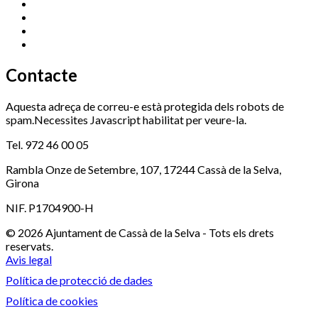
Promoció Econòmica
972 462 821
Ràdio Cassà
972 463 777
Serveis Socials
972 460 851
Xaloc
972 900 235
Contacte
Aquesta adreça de correu-e està protegida dels robots de
spam.Necessites Javascript habilitat per veure-la.
Tel. 972 46 00 05
Rambla Onze de Setembre, 107, 17244 Cassà de la Selva,
Girona
NIF. P1704900-H
© 2026 Ajuntament de Cassà de la Selva - Tots els drets
reservats.
Avis legal
Política de protecció de dades
Política de cookies