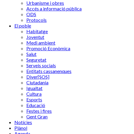
Urbanisme i obres
Accés a informació pública
ODS
Protocols
El poble
Habitatge
Joventut
Medi ambient
Promoció Econòmica
Salut
Seguretat
Serveis socials
Entitats cassanenques
Diver[SOS]
Ciutadania
Igualtat
Cultura
Esports
Educació
Festes i fires
Gent Gran
Notícies
Plànol
Agenda