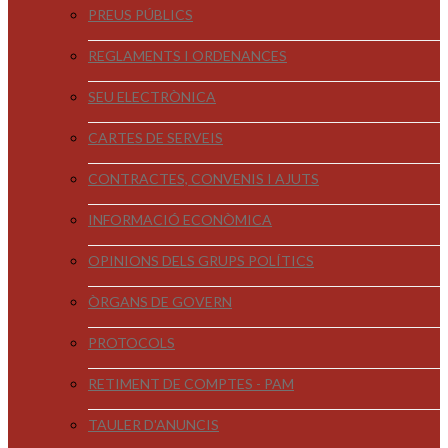
PREUS PÚBLICS
REGLAMENTS I ORDENANCES
SEU ELECTRÒNICA
CARTES DE SERVEIS
CONTRACTES, CONVENIS I AJUTS
INFORMACIÓ ECONÒMICA
OPINIONS DELS GRUPS POLÍTICS
ÒRGANS DE GOVERN
PROTOCOLS
RETIMENT DE COMPTES - PAM
TAULER D'ANUNCIS