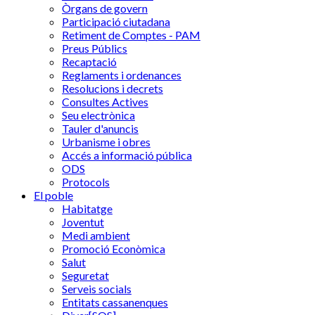
Òrgans de govern
Participació ciutadana
Retiment de Comptes - PAM
Preus Públics
Recaptació
Reglaments i ordenances
Resolucions i decrets
Consultes Actives
Seu electrònica
Tauler d'anuncis
Urbanisme i obres
Accés a informació pública
ODS
Protocols
El poble
Habitatge
Joventut
Medi ambient
Promoció Econòmica
Salut
Seguretat
Serveis socials
Entitats cassanenques