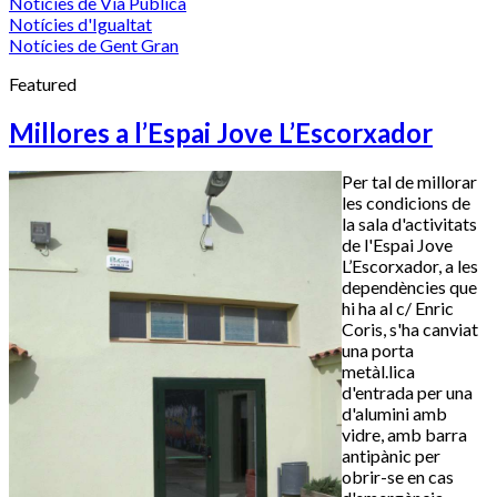
Notícies de Via Pública
Notícies d'Igualtat
Notícies de Gent Gran
Featured
Millores a l’Espai Jove L’Escorxador
Per tal de millorar
les condicions de
la sala d'activitats
de l'Espai Jove
L’Escorxador, a les
dependències que
hi ha al c/ Enric
Coris, s'ha canviat
una porta
metàl.lica
d'entrada per una
d'alumini amb
vidre, amb barra
antipànic per
obrir-se en cas