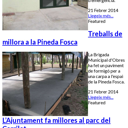
d'emergència.
21 Febrer 2014
Llegeix més...
Featured
Treballs de
millora a la Pineda Fosca
La Brigada
Municipal d'Obres
ha fet un paviment
de formigó per a
una carpa a l'espai
de la Pineda Fosca.
21 Febrer 2014
Llegeix més...
Featured
L’Ajuntament fa millores al parc del