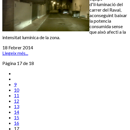
d'il·luminació del
carrer del Raval,
aconseguint baixar
la potencia
consumida sense
que això afecti a la
intensitat lumínica de la zona.
18 Febrer 2014
Llegeix més...
Pàgina 17 de 18
9
10
11
12
13
14
15
16
17