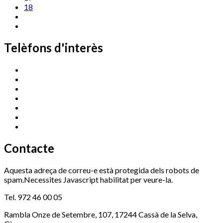
18
Telèfons d'interès
Cassà Jove
669 166 000
Centre Cultural Sala Galà
972 462 820
Esports (zona esportiva)
972 461 527
Promoció Econòmica
972 462 821
Ràdio Cassà
972 463 777
Serveis Socials
972 460 851
Xaloc
972 900 235
Contacte
Aquesta adreça de correu-e està protegida dels robots de
spam.Necessites Javascript habilitat per veure-la.
Tel. 972 46 00 05
Rambla Onze de Setembre, 107, 17244 Cassà de la Selva,