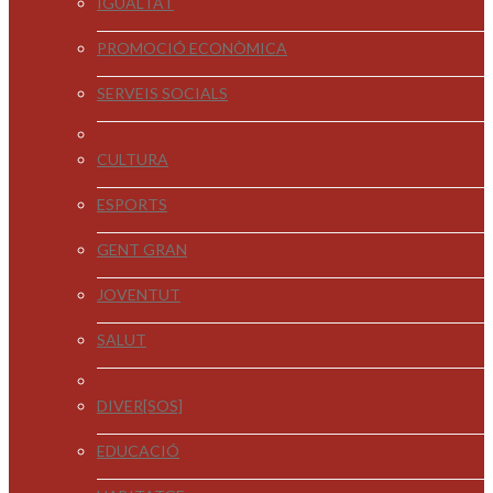
IGUALTAT
PROMOCIÓ ECONÒMICA
SERVEIS SOCIALS
CULTURA
ESPORTS
GENT GRAN
JOVENTUT
SALUT
DIVER[SOS]
EDUCACIÓ