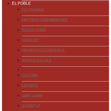
EL POBLE
CIUTADANIA
ENTITATS CASSANENQUES
FESTES I FIRES
IGUALTAT
PROMOCIÓ ECONÒMICA
SERVEIS SOCIALS
CULTURA
ESPORTS
GENT GRAN
JOVENTUT