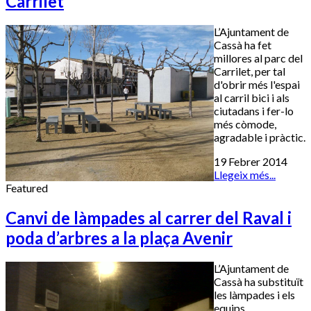
Carrilet
L’Ajuntament de
Cassà ha fet
millores al parc del
Carrilet, per tal
d'obrir més l'espai
al carril bici i als
ciutadans i fer-lo
més còmode,
agradable i pràctic.
19 Febrer 2014
Llegeix més...
Featured
Canvi de làmpades al carrer del Raval i
poda d’arbres a la plaça Avenir
L’Ajuntament de
Cassà ha substituït
les làmpades i els
equips