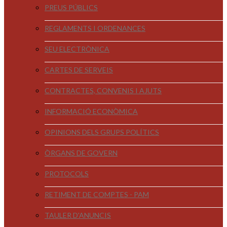
PREUS PÚBLICS
REGLAMENTS I ORDENANCES
SEU ELECTRÒNICA
CARTES DE SERVEIS
CONTRACTES, CONVENIS I AJUTS
INFORMACIÓ ECONÒMICA
OPINIONS DELS GRUPS POLÍTICS
ÒRGANS DE GOVERN
PROTOCOLS
RETIMENT DE COMPTES - PAM
TAULER D'ANUNCIS