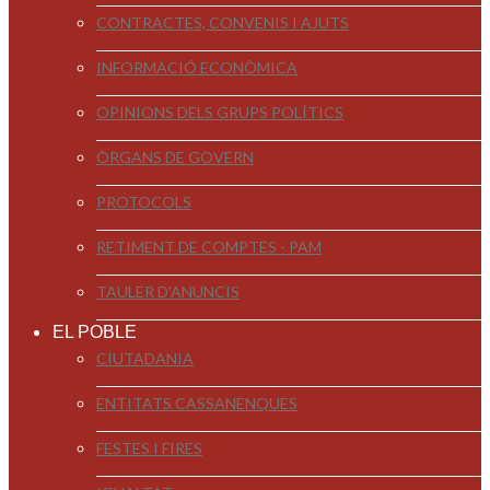
CONTRACTES, CONVENIS I AJUTS
INFORMACIÓ ECONÒMICA
OPINIONS DELS GRUPS POLÍTICS
ÒRGANS DE GOVERN
PROTOCOLS
RETIMENT DE COMPTES - PAM
TAULER D'ANUNCIS
EL POBLE
CIUTADANIA
ENTITATS CASSANENQUES
FESTES I FIRES