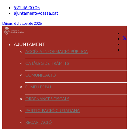
972 46 00 05
ajuntament@cassa.cat
Dijous, 6 d'agost de 2026
AJUNTAMENT
ACCÉS A INFORMACIÓ PÚBLICA
CATÀLEG DE TRÀMITS
COMUNICACIÓ
EL MEU ESPAI
ORDENANCES FISCALS
PARTICIPACIÓ CIUTADANA
RECAPTACIÓ