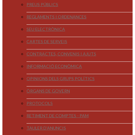
PREUS PÚBLICS
REGLAMENTS I ORDENANCES
SEU ELECTRÒNICA
CARTES DE SERVEIS
CONTRACTES, CONVENIS I AJUTS
INFORMACIÓ ECONÒMICA
OPINIONS DELS GRUPS POLÍTICS
ÒRGANS DE GOVERN
PROTOCOLS
RETIMENT DE COMPTES - PAM
TAULER D'ANUNCIS