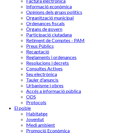
Factura electrònica
Informació econòmica
Opinions dels grups polítics
Organització municipal
Ordenances fiscals
Òrgans de govern
Participació ciutadana
Retiment de Comptes - PAM
Preus Públics
Recaptació
Reglaments i ordenances
Resolucions i decrets
Consultes Actives
Seu electrònica
Tauler d'anuncis
Urbanisme i obres
Accés a informació pública
ODS
Protocols
El poble
Habitatge
Joventut
Medi ambient
Promoció Econòmica