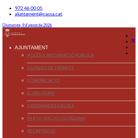
972 46 00 05
ajuntament@cassa.cat
Diumenge, 9 d'agost de 2026
AJUNTAMENT
ACCÉS A INFORMACIÓ PÚBLICA
CATÀLEG DE TRÀMITS
COMUNICACIÓ
EL MEU ESPAI
ORDENANCES FISCALS
PARTICIPACIÓ CIUTADANA
RECAPTACIÓ