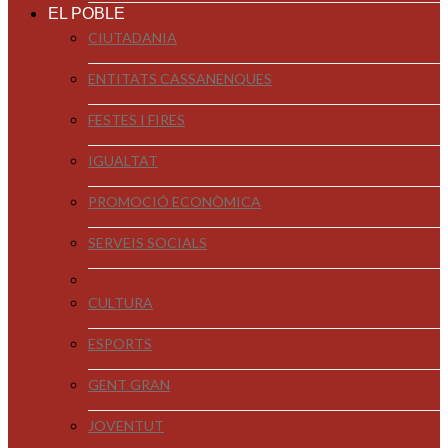
EL POBLE
CIUTADANIA
ENTITATS CASSANENQUES
FESTES I FIRES
IGUALTAT
PROMOCIÓ ECONÒMICA
SERVEIS SOCIALS
CULTURA
ESPORTS
GENT GRAN
JOVENTUT