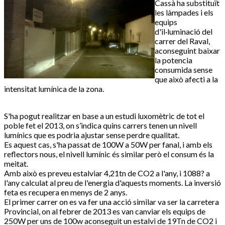
Cassà ha substituït
les làmpades i els
equips
d'il·luminació del
carrer del Raval,
aconseguint baixar
la potencia
consumida sense
que això afecti a la
intensitat lumínica de la zona.
S'ha pogut realitzar en base a un estudi luxomètric de tot el
poble fet el 2013, on s’indica quins carrers tenen un nivell
lumínics que es podria ajustar sense perdre qualitat.
Es aquest cas, s'ha passat de 100W a 50W per fanal, i amb els
reflectors nous, el nivell lumínic és similar però el consum és la
meitat.
Amb això es preveu estalviar 4,21tn de CO2 a l'any, i 1088? a
l'any calculat al preu de l'energia d'aquests moments. La inversió
feta es recupera en menys de 2 anys.
El primer carrer on es va fer una acció similar va ser la carretera
Provincial, on al febrer de 2013 es van canviar els equips de
250W per uns de 100w aconseguit un estalvi de 19Tn de CO2 i