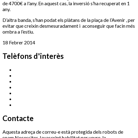
de 4700€ a l'any. En aquest cas, la inversió s’ha recuperat en 1
any.
D’altra banda, s’han podat els plàtans de la plaça de l’Avenir , per
evitar que creixin desmesuradament i aconseguir que facin més
ombra a l’estiu.
18 Febrer 2014
Telèfons d'interès
Cassà Jove
669 166 000
Centre Cultural Sala Galà
972 462 820
Esports (zona esportiva)
972 461 527
Promoció Econòmica
972 462 821
Ràdio Cassà
972 463 777
Serveis Socials
972 460 851
Xaloc
972 900 235
Contacte
Aquesta adreça de correu-e està protegida dels robots de
spam.Necessites Javascript habilitat per veure-la.