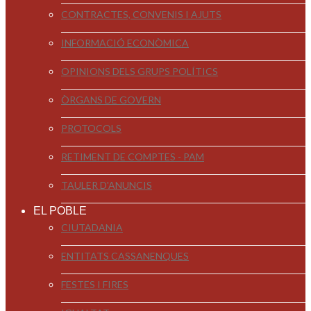
CONTRACTES, CONVENIS I AJUTS
INFORMACIÓ ECONÒMICA
OPINIONS DELS GRUPS POLÍTICS
ÒRGANS DE GOVERN
PROTOCOLS
RETIMENT DE COMPTES - PAM
TAULER D'ANUNCIS
EL POBLE
CIUTADANIA
ENTITATS CASSANENQUES
FESTES I FIRES